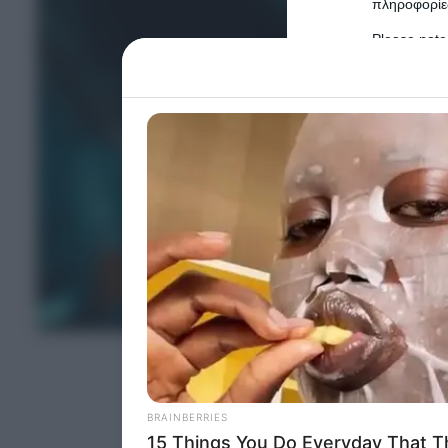
πληροφορίες
Please note
information 
deny consent
in below Go
Persona
I want t
Opted 
I want t
Opted 
I want 
Advertis
Opted 
I want t
of my P
was col