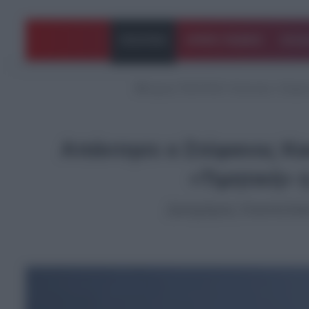
ΠΟΛΙΤΙΚΗ
ΑΡΘΡΑ ΓΝΩΜΗΣ
EΛΛΑ
Αρχική
/
ΠΟΛΙΤΙΚΗ
/
Απάντησε ο Στέφαν
Απάντησε ο Στέφανος Κα
«Τιμητική» 
Δικηγόρος Κασσελάκη