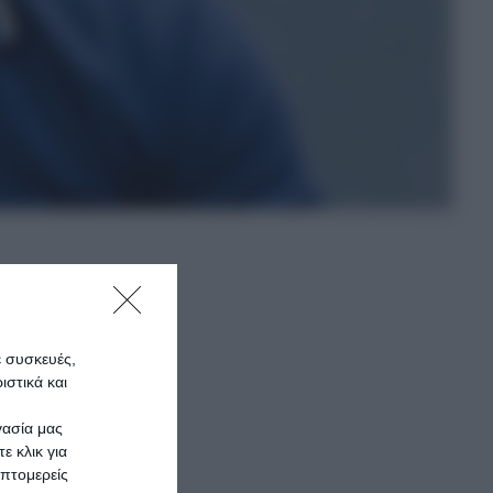
ε συσκευές,
στικά και
γασία μας
ε κλικ για
πτομερείς