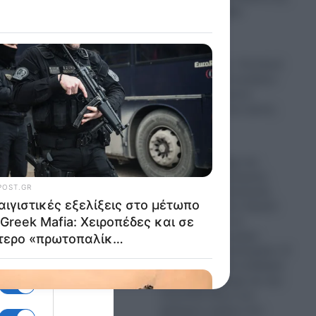
Σαουδική Αραβία
08.08.2026
Φρουροί της
ς
Επανάστασης: «Τα Στενά
του Ορμούζ θα ανοίξουν
όταν οι Αμερικανοί
αποδεχτούν τους όρους
, δεν
μας!»
08.08.2026
Ερντογάν: Μέχρι και
Τούρκους στρατηγούς
 τη
τοποθετεί ως Διοικητές
Μεραρχιών στον Στρατό
ένου
της Συρίας για να
καταστήσει τη χώρα
Τουρκικό Προτεκτοράτο- Η
Άγκυρα αποκτά σταδιακά
τον πλήρη έλεγχο και την
εποπτεία όλων των
ν
κρίσιμων τομέων του