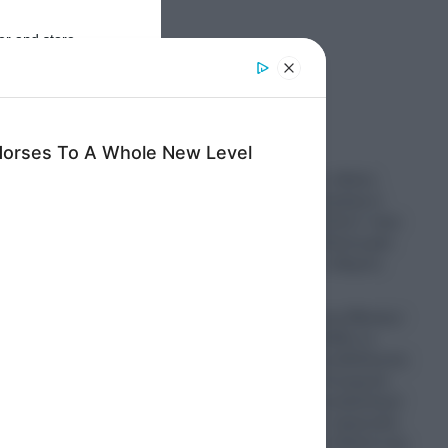
er and store
to grant or
ed purposes
Ροή Ειδήσεων
Κηφισός: Νέος οδικός
άξονας 40 χιλιομέτρων
υπόσχεται «ανάσα» στην
καθημερινή ταλαιπωρία
των Αθηναίων οδηγών
08.08.2026
H «Συμφωνία της Μέκκας»
οδηγεί την Ελλάδα σε
διπλωματική αναδίπλωση:
Το Ελληνικό Υπουργείο
Άμυνας θα επαναξιολογεί
κάθε μήνα την παρουσία
των ελληνικών Patriot στη