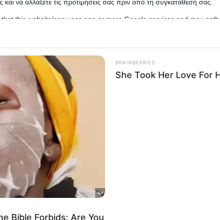
 και να αλλάξετε τις προτιμήσεις σας πριν από τη συγκατάθεσή σας.
 that this website/app uses one or more Google services and may gath
including but not limited to your visit or usage behaviour. You may click 
 to Google and its third-party tags to use your data for below specifi
ogle consent section.
l Data Processing Opt Outs
o opt-out of the Sharing of my personal data.
In
o opt-out of the Sale of my Personal Data.
In
to opt-out of processing my Personal Data for Targeted
ing.
In
o opt-out of Collection, Use, Retention, Sale, and/or Sharing
ersonal Data that Is Unrelated with the Purposes for which it
lected.