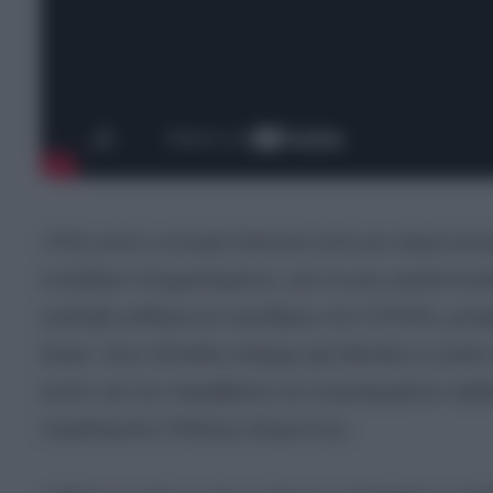
«Όλη αυτή η ιστορία ξεκίνησε από μια σειρά κατ
σε βαθμό πλημμελήματος, για να μην μεγαλοποιού
ανέλαβε καθήκοντα προέδρου στο ΣΥΡΙΖΑ, μετείχ
ζούσε. Στην Ελλάδα υπάρχει μία διάταξη η οποία 
αυτόν και την παραβίαση του συγκεκριμένου άρ
Χαράλαμπος Πελέκης εξηγώντας: