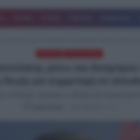
ΔΑ
ΚΟΣΜΟΣ
ΙΣΤΟΡΙΕΣ
ΑΘΛΗΤΙΚΑ
ΕΠΙΧΕΙΡΗΣΕΙΣ
ος Κασσελάκης μέσω του δικηγόρου του Χαράλαμπου Πελέκη: «Τιμητική» η δ
ΠΟΛΙΤΙΚΗ
ΤΕΛΕΥΤΑΙΑ ΝΕΑ
σσελάκης μέσω του δικηγόρου
η δίωξη για συμμετοχή σε αλλοδ
, Πελέκης: τιμητική» η δίωξη για συμμετοχή 
Ομάδα Σύνταξης
14.01.2025, 15:15
774