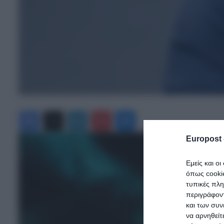
Facebook
X
LinkedIn
Pinterest
Messenger
Europost 
Εμείς και ο
όπως cooki
τυπικές πλ
περιγράφοντ
και των συν
να αρνηθείτ