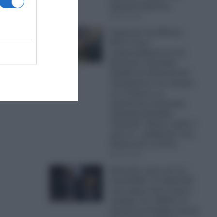
Συριακού Κράτους
ώθηκε
08.08.2026
Συμφωνία της Μέκκας:
Βάσει όσων
συμφωνήθηκαν με τον
Ερντογάν, Σαουδική
Αραβία και Πακιστάν θα
πολεμήσουν στο πλευρό
των Τούρκων σε
περίπτωση πολεμικής
σύρραξης Ελλάδας-
Τουρκίας!- Μήπως ήρθε η
ώρα να…μαζέψουμε τους
Patriot από το Ριάντ;
08.08.2026
Δύσκολες ώρες για τον
Λιονέλ Μέσι: Σε ηλικία 68
ετών έφυγε από τη ζωή ο
πατέρας του- Πέθανε σε
κλινική στο Ροζάριο έπειτα