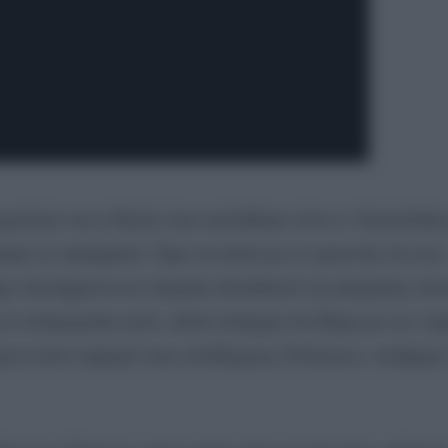
αγγελιών και η δίωξη που ασκήθηκε στον κ. Κασσελάκη
με τα πράγματα. Έχει να κάνει με το γεγονός ότι ενώ
ε ταυτόχρονα σε εταιρεία αλλοδαπή της Αμερικής όπ
το απαγορεύει αυτό, αλλά υπάρχει ένα θέμα με τον νό
θρου όσον αφορά τους απόδημους Έλληνες», ανέφερε 