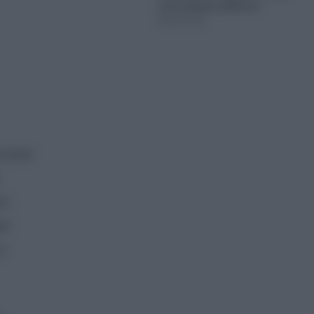
από μακρά ασθένεια
08.08.2026
 είναι
ου
μο
ο