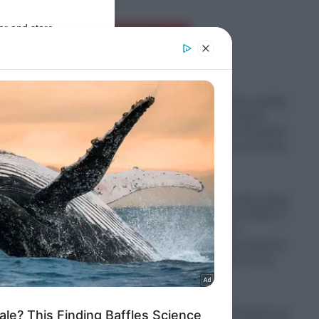
er and store
Ροή Ειδήσεων
to grant or
ed purposes
Παραστρατιωτικες ομάδες
Κολομβιανων καρτέλ
πολεμούν στην Ουκρανία
για να μάθουν τα μυστικά
των drones
06.08.2026
Ο πόλεμος στο Ιράν έφερε
“φαγωμάρα” στις ΗΠΑ: Η
οργή Τραμπ, τα
αποθέματα πυρομαχικών
ητα σε
και οι επιπτώσεις στην
Ουκρανία
06.08.2026
στά
“Σφαγή” στην Τουρκία για