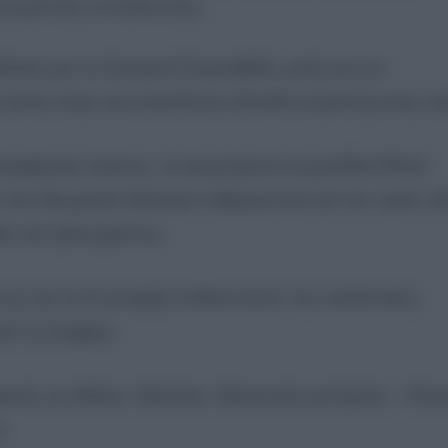
ροσχολικής εκπαίδευσης.
αση για το Καστρινό Καρναβάλι, μετά και την
έκανε λόγο για επικίνδυνα επίπεδα συγκέντρωσης σκ
εριφέρειας Κρήτης, τα αιωρούμενα σωματίδια PM10
ου θεωρείται ιδιαίτερα επιβαρυντικό για την υγεία, ειδ
ς και ηλικιωμένους.
ν έως και τα 9 μποφόρ επιδεινώνουν την κατάσταση,
πό τη Σαχάρα.
ρανός σε Αθήνα, Ναύπλιο, Μεσσηνία και Κρήτη – Κλει
ο