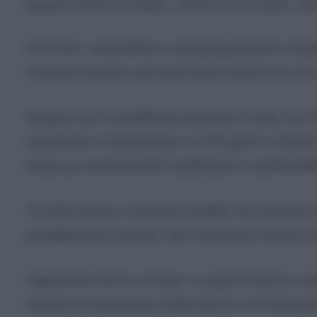
βρεφονηπιακοί σταθμοί, καθώς και οι δομές π
Επιπλέον, ακυρώθηκε η προγραμματισμένη παρέλ
επικαιροποιημένη μετεωρολογική πρόγνωση που 
Σύμφωνα με τη Διεύθυνση Δημόσιας Υγείας της Π
αναμένεται να ξεπεράσουν τα 150 μg/m³, επίπεδο π
άτομα με αναπνευστικά προβλήματα, καρδιοπαθεί
Την ίδια στιγμή, οι ισχυροί νοτιάδες που φτάνου
μεταφέροντας συνεχώς νέες ποσότητες σκόνης α
Αφρικανική σκόνη «πνίγει» τη χώρα: Κίτρινος ου
σχολεία και ακυρώσεις εκδηλώσεων στο Ηράκλει