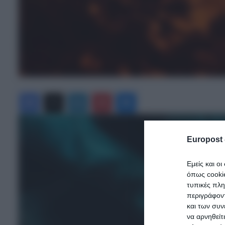
Facebook
X
LinkedIn
Pinterest
Messenger
Europost 
Εμείς και ο
όπως cooki
τυπικές πλ
περιγράφοντ
και των συν
να αρνηθείτ