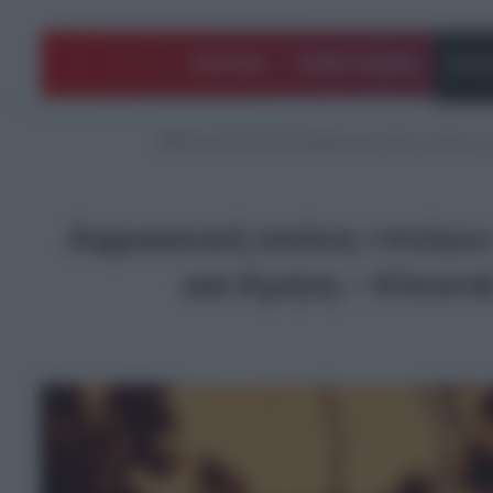
ΠΟΛΙΤΙΚΗ
ΑΡΘΡΑ ΓΝΩΜΗΣ
EΛΛΑ
Αρχική
/
EΛΛΑΔΑ
/
Αφρικανική σκόνη «πνίγει» τ
Αφρικανική σκόνη «πνίγει»
και Κρήτη – Κλειστ