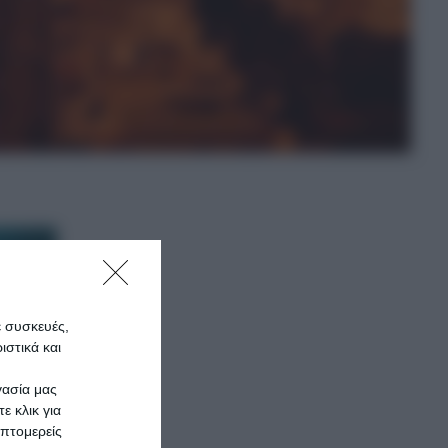
ε συσκευές,
στικά και
γασία μας
ε κλικ για
πτομερείς