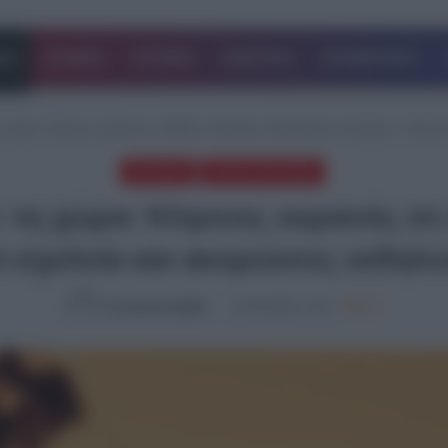
ΔΑ
ΚΟΣΜΟΣ
ΙΣΤΟΡΙΕΣ
ΑΘΛΗΤΙΚΑ
ΕΠΙΧΕΙΡΗΣΕΙΣ
η χώρα: Κίτρινος ουρανός σε Αθήνα, Ναύπλιο, Μεσσηνία και Κρήτη – Κλεισ
EΛΛΑΔΑ
ΤΕΛΕΥΤΑΙΑ ΝΕΑ
 τη χώρα: Κίτρινος ουρανός σ
ά σχολεία και ακυρώσεις εκδη
Συντακτική Ομάδα
15.02.2026, 17:15
702