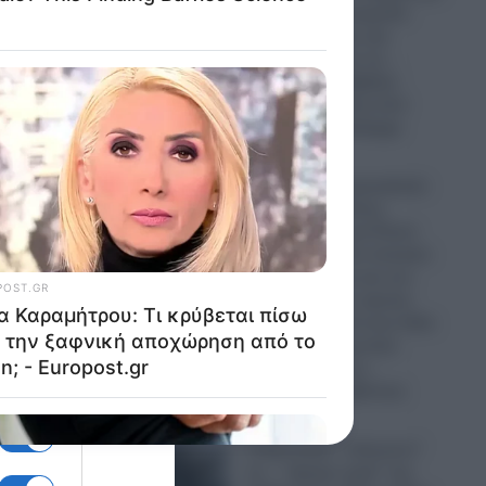
την Παναγία Σουμελά:
Επιχειρηματίας την
παρομοίασε με τη…
“Μέκκα” και δέχθηκε
 κάτω
σφοδρή επίθεση από
απόστρατο Ναύαρχο
μέρα
06.08.2026
Εικόνες που προκαλούν
σάλο: Ο απόλυτος
εξευτελισμός για Ρώσo
 το
λιποτάκτη – Τον έντυσαν
με ροζ φόρεμα και τον
στέλνουν στην πρώτη
γραμμή και αντί για όπλο
του έδωσαν ερωτικό
βοήθημα για να…
αι σε
“πολεμήσει” (βίντεο)
ικό
06.08.2026
α.
Ο Ερντογάν “τελειώνει”
τα… “ήρεμα νερά” της