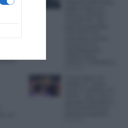
Κυβέρνησης Μητσοτάκη:
ν
Πρόβα πολέμου στο
Αιγαίο με οπλισμένα
Τουρκικά F-16 – Δύο
μαχητικά αεροσκάφη,
ολλά
πέντε UAV και ένα
αεροσκάφος ναυτικής
συνεργασίας και
ανθυποβρυχιακού
πολέμου έκαναν
έρθηκαν
“κόσκινο” το FIR Αθηνών
06.08.2026
Ο Τραμπ έχρισε τον
διάδοχό του: «Τελικά,
πρέπει να εκλέξουμε τον
Τζέι Ντι» – Δείτε τι είπε ο
Αμερικανός Πρόεδρος σε
ιδιωτική συνάντηση με
δωρητές και χορηγούς
ας, με
06.08.2026