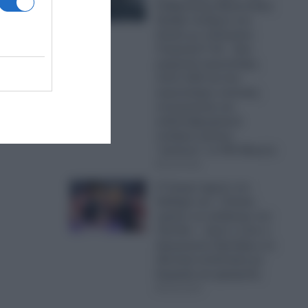
Κυβέρνησης Μητσοτάκη:
Πρόβα πολέμου στο
Αιγαίο με οπλισμένα
Τουρκικά F-16 – Δύο
μαχητικά αεροσκάφη,
ελούν
πέντε UAV και ένα
αεροσκάφος ναυτικής
συνεργασίας και
ανθυποβρυχιακού
πολέμου έκαναν
“κόσκινο” το FIR Αθηνών
06.08.2026
Ο Τραμπ έχρισε τον
διάδοχό του: «Τελικά,
πρέπει να εκλέξουμε τον
Τζέι Ντι» – Δείτε τι είπε ο
Αμερικανός Πρόεδρος σε
ιδιωτική συνάντηση με
δωρητές και χορηγούς
06.08.2026