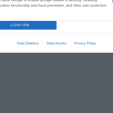
cation functionality and fraud prevention, and other user protection.
ψεις είναι μια ανακύκλωση προσωπικού και δεν αποτ
CONFIRM
 σε υψηλούς τόνους πως το κράτος δεν μπορεί να
Data Deletion
Data Access
Privacy Policy