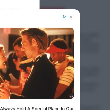
er and store
Ροή Ειδήσεων
to grant or
ed purposes
Παραστρατιωτικες ομάδες
Κολομβιανων καρτέλ
πολεμούν στην Ουκρανία
για να μάθουν τα μυστικά
των drones
06.08.2026
Ο πόλεμος στο Ιράν έφερε
“φαγωμάρα” στις ΗΠΑ: Η
οργή Τραμπ, τα
αποθέματα πυρομαχικών
ονίκη
και οι επιπτώσεις στην
Ουκρανία
06.08.2026
αν
“Σφαγή” στην Τουρκία για