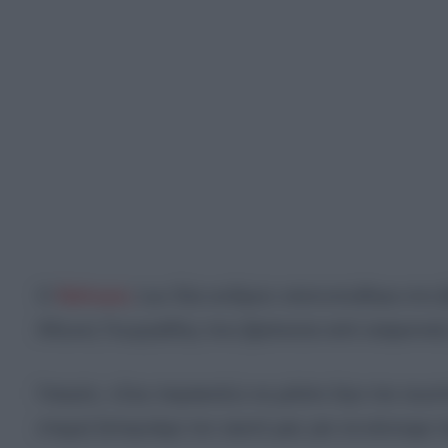
Ο
διάλογος
των δύο ανδρών αποτυπώθηκε στο βί
Άδωνις Γεωργιάδης που βρίσκεται από ασφυκτική
Γιατρός: «Σας παρακαλώ να μιλάτε λίγο πιο σωστά
στιγμή ξεπερνάμε τον εαυτό μας για να κάνουμε 