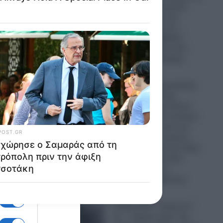
την Παναγία Σουμελά:
Επιχειρηματίας την
παρομοίασε με τη…
“Μέκκα” και δέχθηκε
πό την
σφοδρή επίθεση από
απόστρατο Ναύαρχο
06.08.2026
Εικόνες που προκαλούν
από τις
σάλο: Ο απόλυτος
εξευτελισμός για Ρώσo
λιποτάκτη – Τον έντυσαν
με ροζ φόρεμα και τον
στέλνουν στην πρώτη
γραμμή και αντί για όπλο
του έδωσαν ερωτικό
βοήθημα για να…
“πολεμήσει” (βίντεο)
06.08.2026
Ο Ερντογάν “τελειώνει”
τα… “ήρεμα νερά” της