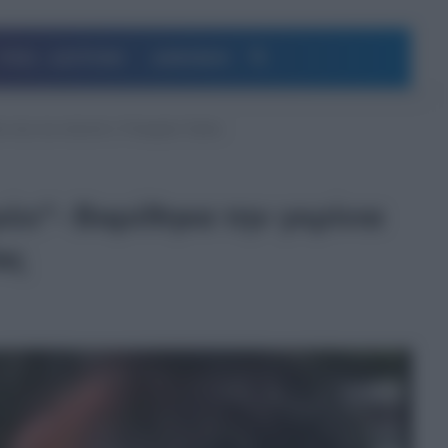
Αναζήτηση
ΥΓΕΙΑ – ΔΙΑΤΡΟΦΗ
ΔΗΜΟΦΙΛΗ
νια σας του απαντά ο Υπουργός Υγείας
έει”- Bαρέθηκα την γκρίνια
ας