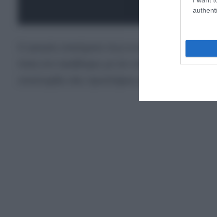
authenti
Ο γιατρός επεσήμανε πως οι επικουρικές προσλή
λύση στο πρόβλημα, με τον υπουργό να απαντάει
υποστηρίξει νέες προσλήψεις γιατρών.