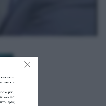
ε συσκευές,
στικά και
γασία μας
ε κλικ για
πτομερείς