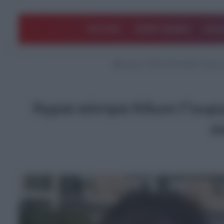
ΠΟΛΙΤΙΚΗ
ΑΡΘΡΑ ΓΝΩΜΗΣ
EΛΛΑ
Αρχική
/
ΤΕΛΕΥΤΑΙΑ ΝΕΑ
/
Άγρια 
Άγρια κόντρα Άδωνι Γεωργι
σ