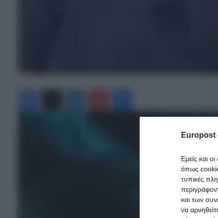
Facebook
X
LinkedIn
Pinterest
Messenger
Europost 
Εμείς και ο
όπως cooki
τυπικές πλ
περιγράφοντ
και των συν
να αρνηθείτ