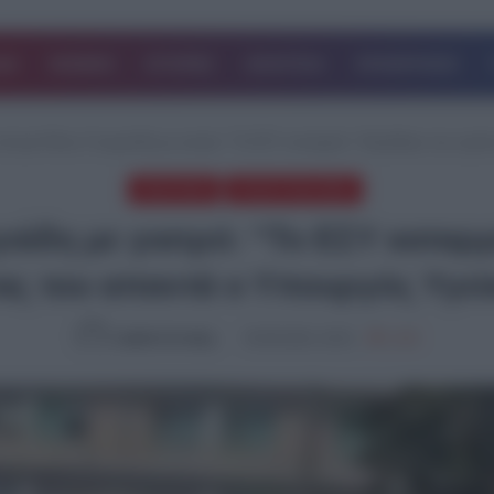
ΔΑ
ΚΟΣΜΟΣ
ΙΣΤΟΡΙΕΣ
ΑΘΛΗΤΙΚΑ
ΕΠΙΧΕΙΡΗΣΕΙΣ
κόντρα Άδωνι Γεωργιάδη με γιατρό: “Το ΕΣΥ καταρρέει”- Bαρέθηκα την γκρί
ΠΟΛΙΤΙΚΗ
ΤΕΛΕΥΤΑΙΑ ΝΕΑ
άδη με γιατρό: “Το ΕΣΥ καταρρ
ας του απαντά ο Υπουργός Υγεί
Ομάδα Σύνταξης
05.09.2024, 18:51
1,466