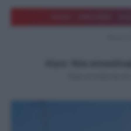
ΠΟΛΙΤΙΚΗ
ΑΡΘΡΑ ΓΝΩΜΗΣ
EΛΛΑ
Αρχική
/
Τ
Αίγιο: Νέα αποκάλυψ
Πήγε να πνίξει και τ