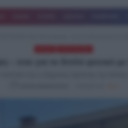
ΔΑ
ΚΟΣΜΟΣ
ΙΣΤΟΡΙΕΣ
ΑΘΛΗΤΙΚΑ
ΕΠΙΧΕΙΡΗΣΕΙΣ
ΕΛΕΥΤΑΙΑ ΝΕΑ
/
Αίγιο: Νέα αποκάλυψη – σοκ για το διπλό φονικό με τον 2
EΛΛΑΔΑ
ΤΕΛΕΥΤΑΙΑ ΝΕΑ
η – σοκ για το διπλό φονικό μ
ον παππού του ο 23χρονος δράστης της διπλής 
Καλλιόπη Χαραλαμποπούλου
13.04.2025, 13:07
818