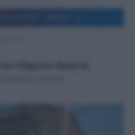
Αναζήτηση
ΥΓΕΙΑ – ΔΙΑΤΡΟΦΗ
ΔΗΜΟΦΙΛΗ
3χρονο δράστη
ε τον 23χρονο δράστη
δολοφονίας στο Αίγιο.