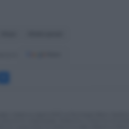
Αίγιο
διπλό φονικό
ost.gr στο
Messenger
άφος, απόφοιτη του τμήματος Μ.Μ.Ε του Πανεπιστημίου Αθηνών. Εργάζεται
πικοινωνία και τη Δημοσιογραφια. Εξειδικευεται σε πολιτικά και κοινωνικοο
23 είναι η αρχισυντακτρια του europost.gr και γράφει καθημερινά για θέματ