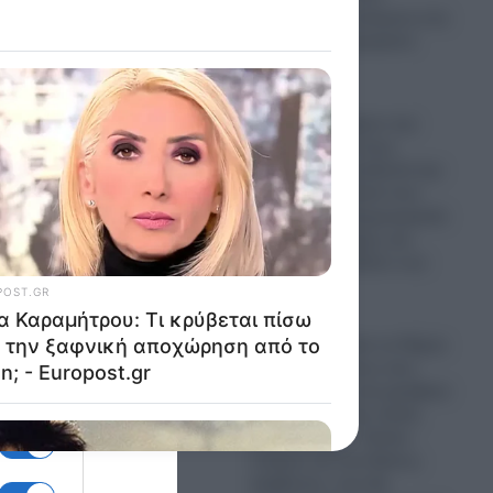
ψηφοφόρων απέναντι στο
πανίσχυρο Ισραηλινό
σε με
λόμπι
06.08.2026
ι μου
Το Μαρόκο φέρνει την
επανάσταση στους
δρόμους: Αντικαθιστά την
άσφαλτο με υλικά που
μειώνουν τη θερμοκρασία
και τις πλημμύρες και
“δείχνει” το μέλλον των
 μετά
πόλεων
ραύμα
06.08.2026
Σεληνιακό τοπίο το Πόρτο
Γερμενό: Εικόνες που
συγκλονίζουν και ραγίζουν
καρδιές από την ολική
καταστροφή – Σπίτια-
στάχτες και ένα δάσος-
οίος
κάρβουνο, που θα