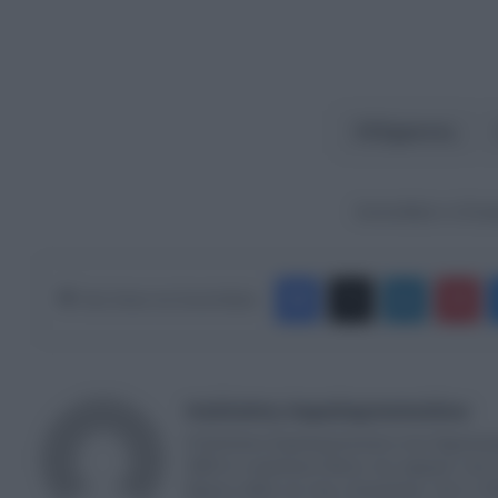
23χρονος
Ακολουθήστε το Europ
Facebook
X
LinkedIn
Pinterest
Κάνε Share στα Social Media
Καλλιόπη Χαραλαμποπούλου
Η Καλλιόπη Χαραλαμποπουλου είναι δημοσιογρ
2004 σε νευραλγικες θέσεις που αφορούν στην ε
θέματα καθώς και στην επικαιρότητα. Από το 20