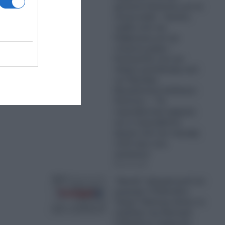
χρειαστεί δεκαετίες για να
αναγεννηθεί – Κανένα
σχέδιο από την
Κυβέρνηση για την
και
επόμενη ημέρα –
Καταγγελίες σοκ για
πλήρη εγκατάλειψη από
τον Πρόεδρο
Εξωραϊστικού Συλλόγου
Οικιστών – “Τα
πυροσβεστικά οχήματα
και οι πυροσβέστες
έφυγαν από την περιοχή
πολύ πριν τους
κατοίκους”
06.08.2026
“Χρυσή” εξαγορά μετά τον
χωρισμό: Ο Ντόναλντ
Τραμπ Τζούνιορ κλείνει το
κεφάλαιο της Κίμπερλι
Γκίλφοϊλ με συμφωνία