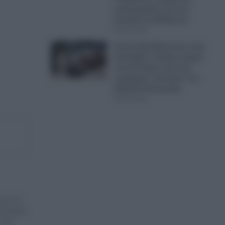
εκατομμυρίων για την
έπαυλη στη Φλόριντα
06.08.2026
Αποστολή διάσωσης στην
Κολομβία: Σώθηκε μικρός
ιπποπόταμος από την
περίφημη «αποικία» του
Πάμπλο Εσκομπάρ
06.08.2026
 από το
ικονομικα
α που