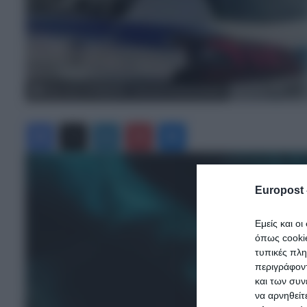
Αίγιο: Νέα αποκάλυψη – σοκ για το διπλό φονικό
Facebook
X
LinkedIn
Pinterest
Messenger
Europost 
Εμείς και ο
όπως cooki
τυπικές πλ
περιγράφοντ
και των συν
να αρνηθείτ