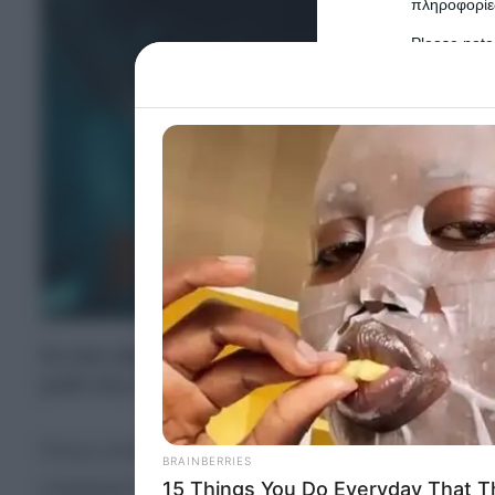
πληροφορίες
Please note
information 
deny consent
in below Go
Persona
I want t
Opted 
I want t
Opted 
Σε σοκ εξακολουθεί να βρίσκεται το
Αίγιο
από τ
μετά νέες αποκαλύψεις έρχονται στο «φως» γ
I want 
Advertis
Opted 
Όπως αποκάλυψε ο παππούς του 23χρονου δράστη
I want t
of my P
επιχείρησε να τον πνίξει.
was col