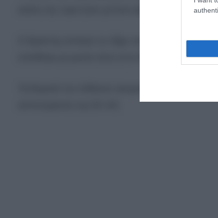
εκείνη την ώρα ήταν με έναν φίλο του.
authenti
Ο δράστης έσπασε το τζάμι του σπιτιού, έσπασε το
επιτέθηκε με μανία τόσο στον θείο του όσο και στ
Τα θύματά του πέθαναν ακαριαία ενώ ο 23χρονος
αστυνομικούς της ΕΛ.ΑΣ.