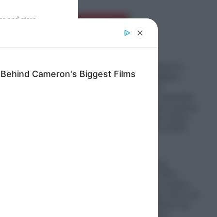
er and store
Ροή Ειδήσεων
to grant or
ed purposes
Απίστευτα σκηνικά σε
παραλία της Χαβάης:
Υποψήφιος των
Δημοκρατικών προκαλεί,
βρίζει και απειλεί γυναίκες
και στη συνέχεια πέφτει
ξερός μετά από γροθιά
(βίντεο)
06.08.2026
ρες
Μεγάλη πολιτική
ανατροπή στις ΗΠΑ:
Μουσουλμάνος γιατρός
από το Μίσιγκαν έκανε την
έκπληξη και κέρδισε την
εμπιστοσύνη των