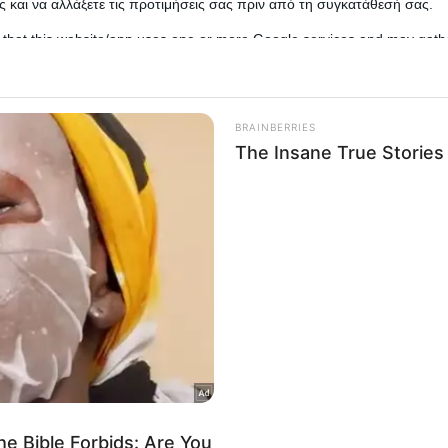
 και να αλλάξετε τις προτιμήσεις σας πριν από τη συγκατάθεσή σας.
 that this website/app uses one or more Google services and may gath
including but not limited to your visit or usage behaviour. You may click 
 to Google and its third-party tags to use your data for below specifi
ogle consent section.
l Data Processing Opt Outs
o opt-out of the Sharing of my personal data.
In
o opt-out of the Sale of my Personal Data.
In
ο διπλό φονικό που διέπραξε 23χρονος. Δύο ημέ
ια την
οικογενειακή τραγωδία
.
to opt-out of processing my Personal Data for Targeted
ing.
In
 στο Star, πριν τη διπλή δολοφονία ο εγγονός του
o opt-out of Collection, Use, Retention, Sale, and/or Sharing
ersonal Data that Is Unrelated with the Purposes for which it
lected.