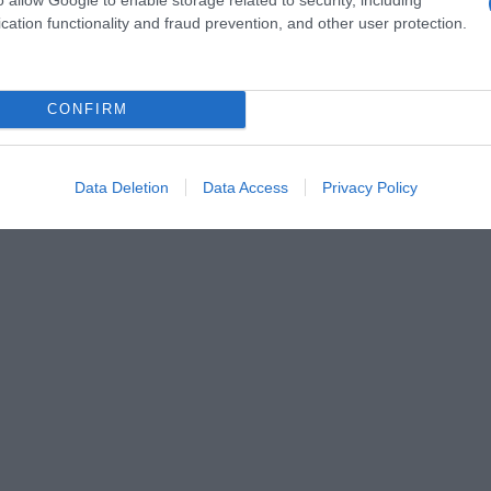
cation functionality and fraud prevention, and other user protection.
 τραπέζι και πήρε το ένα από τα σιδερένια πόδια του 
CONFIRM
ον φίλο του.
Data Deletion
Data Access
Privacy Policy
 συνελήφθη λίγα μέτρα πιο μακριά από το σπίτι από