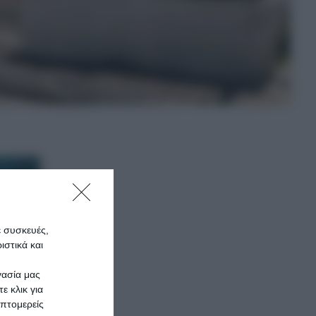
ε συσκευές,
στικά και
γασία μας
ε κλικ για
πτομερείς