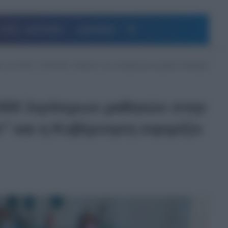
Αναζήτηση
ΥΓΕΙΑ – ΔΙΑΤΡΟΦΗ
ΔΗΜΟΦΙΛΗ
ο του 2026 – Η Ελλάδα “πεθαίνει” και η Κυβέρνηση σφυρίζει αδιάφορα
.000 λιγότερων μαθητών στην
ι” και η Κυβέρνηση σφυρίζει