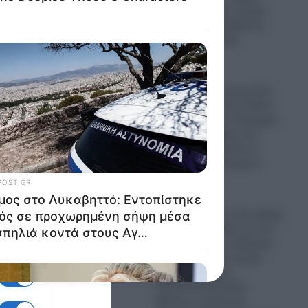
ανεμογεννήτρια- Καμία
ανοχή σε παρεμβάσεις
στις αναδασωτέες
περιοχές»
08.08.2026
 ως ο
Πόλεμος στην Ουκρανία:
«Πόρτα» του Έλον Μασκ
στον Ζελένσκι!- Απέρριψε
αίτημα του Κιέβου για
χρήση του Starlink σε
ουκρανικά χτυπήματα
εντός Ρωσίας
08.08.2026
και
Μέση Ανατολή: H Σαουδική
Αραβία «αγκαλιά» με τον
Ερντογάν στο «ισλαμικό
, με
ΝΑΤΟ» την ίδια στιγμή
που αμύνεται με
βήνει
ελληνικούς Patriot!-
Μήπως η ελληνική