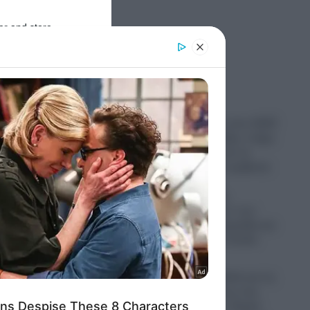
er and store
to grant or
ed purposes
Ροή Ειδήσεων
Ανακατατάξεις στον ΣΚΑΪ:
Γιατί ο Αλαφούζος «πήρε
το όπλο του» και τα
αλλάζει όλα-Τι κρύβεται
πίσω από τις
αυγουστιάτικες
«καρατομήσεις» των
Γρηγόρη Δημητριάδη και
Κωνσταντίνου Ζούλα
08.08.2026
ικό
Μήνυμα Χαρδαλιά για τις
κής
καμένες εκτάσεις στη
Δυτική Αττική: «Καμία