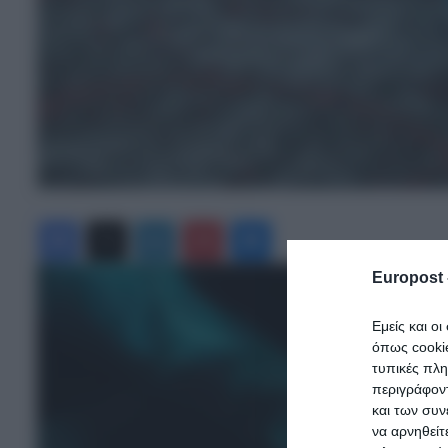
Facebook
X
LinkedIn
Pinterest
Messenger
Europost 
Εμείς και ο
όπως cooki
τυπικές πλ
περιγράφοντ
και των συν
να αρνηθείτ