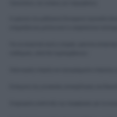
Προκλήσεις και ανάγκη για παρεμβάσεις
Η μείωση του μαθητικού δυναμικού προκαλεί αλυσ
επηρεάζοντας μελλοντικά το ασφαλιστικό σύστημα
Για να ανακοπεί αυτή η πορεία, κρίνεται επιτακτι
επιδόματα, αλλά θα περιλαμβάνουν:
Οικονομική στήριξη και προγράμματα στέγασης γι
Ενίσχυση της γυναικείας απασχόλησης και διευκό
Στοχευμένη ανάπτυξη της περιφέρειας για τη συ