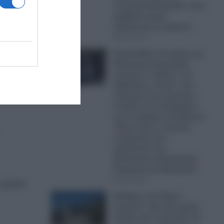
«ενεργή διπλωματία» στον
Αραβικό κόσμο
εξελίσσεται σε φιάσκο;
08.08.2026
Greek Mafia: Στα χέρια της
Ελληνικής Αστυνομίας
σύντομα ο «Ηλίας» του
διαβόητου «Έντικ» που
πιάστηκε στη Γερμανία –
Ο ρόλος του υπαρχηγού
και το γραφείο εκτελέσεων
-Ποιος είναι ο στυγνός
εκτελεστής που
εμπλέκεται στις
δολοφονίες Σκαφτούρου,
Ρουμπέτη και Μουζακίτη
08.08.2026
η χώρα
Όλεθρος στο Πόρτο
Γερμενό: «Δεν έχει μείνει
τίποτα από τη φωτιά!»-Σε