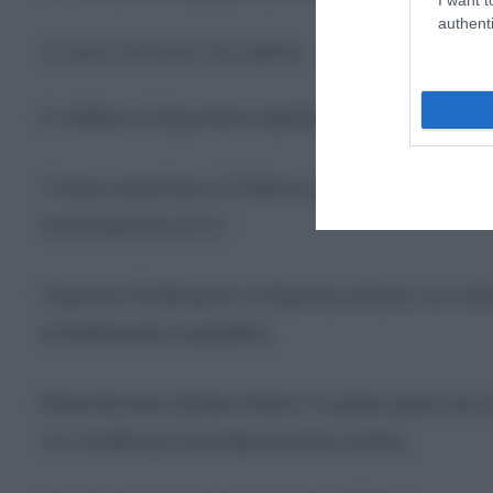
authenti
Οι τρεις πυλώνες της κρίσης
Η «άδεια» Α’ Δημοτικού οφείλεται σε τρεις κύριου
Υπογεννητικότητα: Ο δείκτης γονιμότητας στην 
αναπλήρωσης (2,1).
Γήρανση Πληθυσμού: Η διαρκής αύξηση των ηλικι
εκπαιδευτικής πυραμίδας.
Μετανάστευση (Brain Drain): Η μαζική φυγή νέων
τον πληθυσμό αναπαραγωγικής ηλικίας.