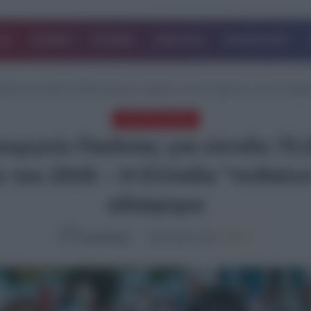
ΔΑ
ΚΟΣΜΟΣ
ΙΣΤΟΡΙΕΣ
ΑΘΛΗΤΙΚΑ
ΕΠΙΧΕΙΡΗΣΕΙΣ
ίας για είσοδο 70.000 λιγότερων μαθητών στην Α’ Δημοτικού τον Σεπτέμβρι
ΤΕΛΕΥΤΑΙΑ ΝΕΑ
ργείο Παιδείας για είσοδο 70
ο του 2026 – Η Ελλάδα “πεθαίνε
αδιάφορα
NewsRoom
08.05.2026, 10:16
716