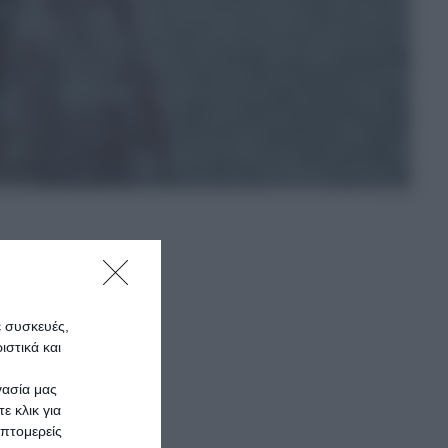
ε συσκευές,
στικά και
γασία μας
ε κλικ για
πτομερείς