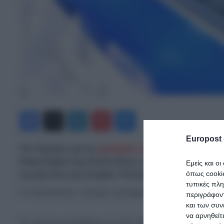
Facebook
X
LinkedIn
Pinterest
Messenger
Europost 
Τον δρόμο για τις
φυλακές του Κορυδαλλού
π
δικαστήρια της Ευελπίδων η διαδικασία εκτέλε
Εμείς και ο
τη μήνυση της Σοφίας Πολυζωγοπούλου.
όπως cooki
τυπικές πλ
Ο Απόστολος Λύτρας μεταφέρθηκε πριν λίγο στ
περιγράφοντ
και των συν
να αρνηθείτ
Τη νύχτα κρατήθηκε στο ΑΤ Νέας Φιλαδέλφειας π