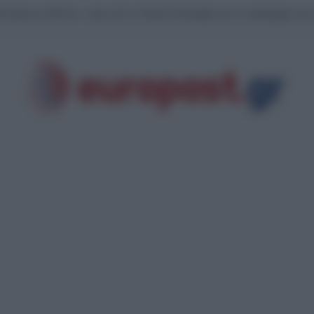
τανομή των 68 εκατ. ευρώ από το Ταμείο Ανάκαμψης για το πρόγραμμα της