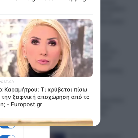
Guardian: Εστιατόρια,
παμπ και θέατρα αρχίζουν
να απαγορεύουν τα
«κατασκοπευτικά γυαλιά»
της Μeta
06.08.2026
Ερωτήματα για την
κατανομή των 68 εκατ.
ευρώ από το Ταμείο
Ανάκαμψης για το
πρόγραμμα της παιδικής
ης
σε
παχυσαρκίας
06.08.2026
ωση,
«Άδειασαν» τα
αμερικανικά οπλοστάσια:
Σύγκρουση Τραμπ–
ά και
Χέγκσεθ για τους
πυραύλους
του
06.08.2026
ησης.
Μπαράζ αποχωρήσεων