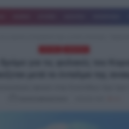
ΔΑ
ΚΟΣΜΟΣ
ΙΣΤΟΡΙΕΣ
ΑΘΛΗΤΙΚΑ
ΕΠΙΧΕΙΡΗΣΕΙΣ
για τις φυλακές του Κορυδαλλού πήρε ο γνωστός ποινικολόγος – Προφυλακίζε
TOP ΝΕΑ
ΔΗΜΟΦΙΛΗ
δρόμο για τις φυλακές του Κο
ζεται μετά το ένταλμα της ανακ
νικολόγος έφτασε στην Ευελπίδων λίγο πριν 
Καλλιόπη Χαραλαμποπούλου
20.06.2024, 18:40
2,214