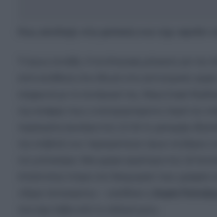
Πως κατέληξε στη φυλακή ενώ είχε αφεθεί ε
Τι όμως συνέβη; Η αντίστροφη μέτρηση για την 
από κατάθεση που έδωσε στις αστυνομικές αρχέ
σύμφωνα με το συνήγορό της, Θέμη Σοφό δέχθη
της ανέφερε πως ο κατηγορούμενος παρά την επι
περασμένη Δευτέρα στις 12:34 το μεσημέρι (δηλαδ
την επιβολή των περιοριστικών όρων σε βάρος του
τον μπλοκάρει. Μια ημέρα αργότερα στις 18 Ιου
Απόστολου Λύτρα στο δικηγορικό τους γραφείο σε
«Είμαι πεπεισμένη» – κατέθεσε η
Σοφία Πολυζο
που είχε λάβει από το σύζυγό μου».