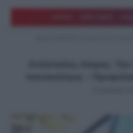
ΠΟΛΙΤΙΚΗ
ΑΡΘΡΑ ΓΝΩΜΗΣ
EΛΛΑ
Αρχική
/
ΔΗΜΟΦΙΛΗ
/
Απόστολος Λύτρας: Τον δρόμο 
Απόστολος Λύτρας: Τον 
ποινικολόγος – Προφυλακί
Ο γνωστός ποι