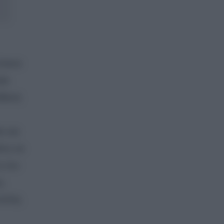
πειτα
ία
άθεσή
ο και
ίνη να
η του
ς.
ντολής