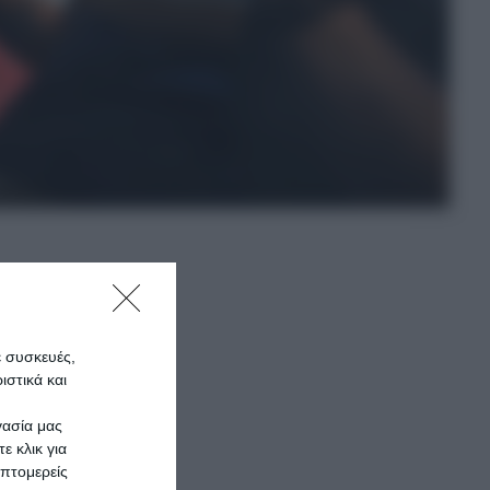
στα
, μετά
ε συσκευές,
στικά και
γασία μας
ε κλικ για
πτομερείς
ς