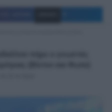
Αναζήτηση
ΥΓΕΙΑ – ΔΙΑΤΡΟΦΗ
ΔΗΜΟΦΙΛΗ
ται μετά το ένταλμα της ανακρίτριας (Βίντεο και Φωτο)
ρυδαλλού πήρε ο γνωστός
ρίτριας (Βίντεο και Φωτο)
τις 11 το πρωί