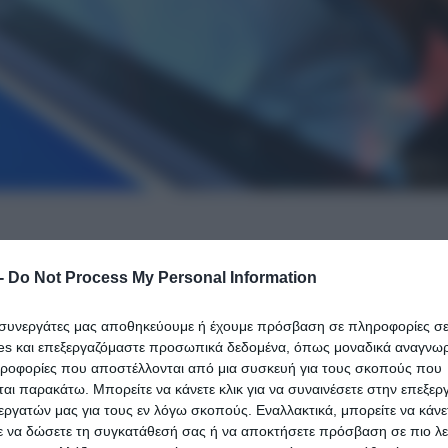
-
Do Not Process My Personal Information
ήρε ο
Απόστολος Λύτρας
, καθώς ολοκληρώθηκε 
σης του εντάλματος που είχε εκδοθεί σε βάρος του
ι συνεργάτες μας αποθηκεύουμε ή έχουμε πρόσβαση σε πληροφορίες σ
es και επεξεργαζόμαστε προσωπικά δεδομένα, όπως μοναδικά αναγνωρι
ηροφορίες που αποστέλλονται από μια συσκευή για τους σκοπούς που
ις φυλακές του Κορυδαλλού.
αι παρακάτω. Μπορείτε να κάνετε κλικ για να συναινέσετε στην επεξερ
εργατών μας για τους εν λόγω σκοπούς. Εναλλακτικά, μπορείτε να κάνετ
ε να δώσετε τη συγκατάθεσή σας ή να αποκτήσετε πρόσβαση σε πιο λε
ροκειμένου να εκτελεστεί το ένταλμα περί προσωρινή