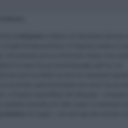
λεύθερος;
έκδοση
εντάλματος
σε βάρος του δικηγόρου ξεκίνησε έ
ς η Σοφία Πολυζωγοπούλου. Η 37χρονη γυναίκα η οπο
κε «30 μπουνιές από τον Απόστολο Λύτρα» στην κατ
βολή του όρου της μη συναναστροφής μαζί της, την
ή λίγο μετά την έξοδό του από τον ανακριτικό γραφεί
) της έστειλε γραπτά μηνύματα στο κινητό της με εκε
νίου, η 37χρονη προστέθηκε από δικηγόρο – συνεργάτ
 ομαδική συνομιλία στο Viber, χωρίς τη συναίνεσή τη
γωπούλου
στις αρχές – «ότι αυτό είχε γίνει κατόπιν ε