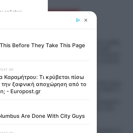
er and store
Ροή Ειδήσεων
to grant or
ed purposes
Παραστρατιωτικες ομάδες
Κολομβιανων καρτέλ
πολεμούν στην Ουκρανία
για να μάθουν τα μυστικά
των drones
06.08.2026
Ο πόλεμος στο Ιράν έφερε
“φαγωμάρα” στις ΗΠΑ: Η
οργή Τραμπ, τα
αποθέματα πυρομαχικών
και οι επιπτώσεις στην
Ουκρανία
06.08.2026
ους να
“Σφαγή” στην Τουρκία για