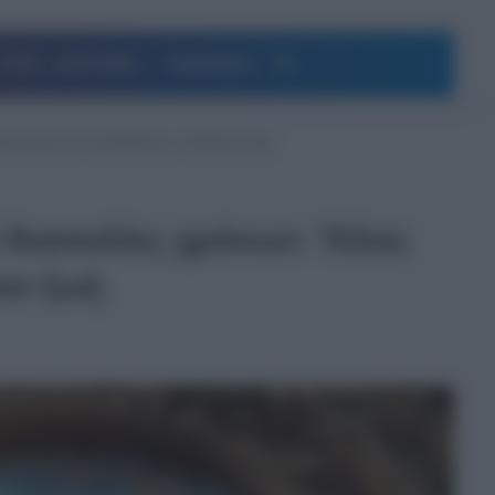
Αναζήτηση
ΥΓΕΙΑ – ΔΙΑΤΡΟΦΗ
ΔΗΜΟΦΙΛΗ
τεναχώριες και προβλήματα, αλλάζουν ζωή
ό δυσκολίες χρόνων: Τέλος
υν ζωή