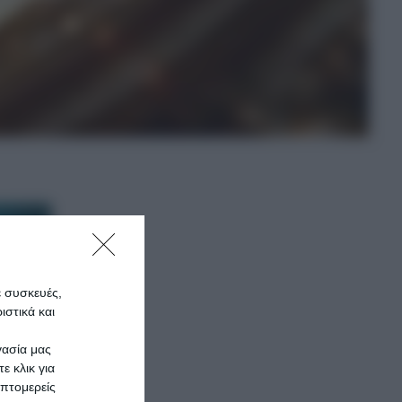
ε συσκευές,
στικά και
γασία μας
ε κλικ για
πτομερείς