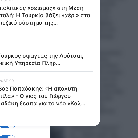
την Παναγία Σουμελά:
Επιχειρηματίας την
παρομοίασε με τη…
“Μέκκα” και δέχθηκε
σφοδρή επίθεση από
απόστρατο Ναύαρχο
06.08.2026
Εικόνες που προκαλούν
σάλο: Ο απόλυτος
εξευτελισμός για Ρώσo
λιποτάκτη – Τον έντυσαν
με ροζ φόρεμα και τον
στέλνουν στην πρώτη
γραμμή και αντί για όπλο
του έδωσαν ερωτικό
βοήθημα για να…
“πολεμήσει” (βίντεο)
06.08.2026
Ο Ερντογάν “τελειώνει”
ιξίας.
τα… “ήρεμα νερά” της