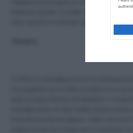
Παραμένοντας ανοιχτός σε νέες προτάσεις ή σε συ
authenti
θεαματική πρόοδο. Οι στόχοι που κάποτε φαίνοντ
νέους τρόπους να πετύχεις αυτό που επιθυμείς.
Υδροχόος
Το 2025 σε απελευθερώνει από συναισθηματικά 
σου εκφράσεις και τα πάθη σου βρίσκουν το μονοπ
χαρά της ζωής επιτέλους ξεκαθαρίζουν. Ο Ουρανό
ανάλαφρη ματιά. Αν έχεις παιδιά, μικρά ή μεγάλ
Αυτά είναι που θα σας φέρουν, τελικά, πιο κοντά!
αληθινή έννοια της ευτυχίας και να επενδύσεις σ