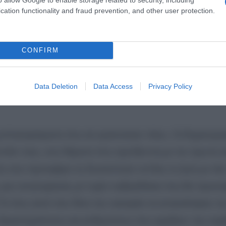
νεργασίες που διαφέρουν από ό,τι είχες συνηθίσει, θα
cation functionality and fraud prevention, and other user protection.
αν μακρινοί, τώρα γίνονται εφικτοί, καθώς ανακαλύπτε
CONFIRM
Data Deletion
Data Access
Privacy Policy
μπλοκαρίσματα που σε κρατούσαν πίσω. Οι δημιουργι
άτι τους, ενώ θέματα που σχετίζονται με τον έρωτα κ
ς σου προσφέρει τη δυνατότητα να δεις τη ζωή με νέα
α, μην ανησυχήσεις με τυχόν καβγαδάκια που θα προκ
 Το έτος αυτό σου δίνει την ευκαιρία να ανακαλύψεις τη
ε δραστηριότητες και ανθρώπους που γεμίζουν την καρ