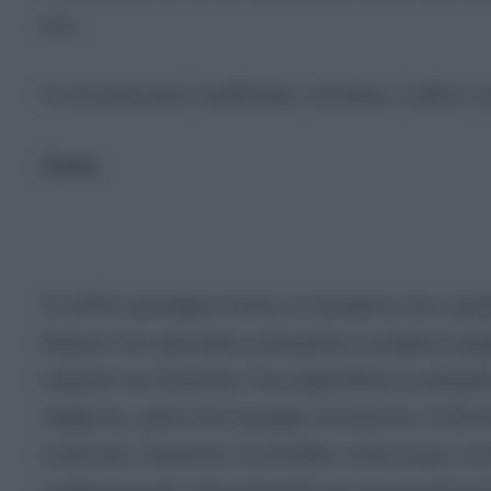
σου.
Οι αστρολογικές προβλέψεις τεσσάρων ζωδίων γι
Ζυγός
Το 2025 προσφέρει λύσεις σε ζητήματα που σχετίζ
Θέματα που φάνταζαν μπλεγμένα ή ανέφικτα αρχί
ενέργεια του Ουρανού. Σου εμφανίζεται η ευκαιρία
περίμενες, μέσα από όμορφες ανατροπές. Οι δυσ
ανάπτυξη. Πρόκειται να αλλάξεις στάση ζωής, να