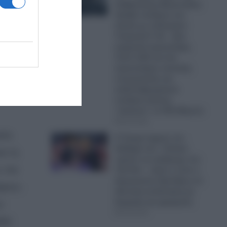
 δεις
Κυβέρνησης Μητσοτάκη:
Πρόβα πολέμου στο
ις
Αιγαίο με οπλισμένα
Τουρκικά F-16 – Δύο
μαχητικά αεροσκάφη,
πέντε UAV και ένα
αεροσκάφος ναυτικής
συνεργασίας και
ανθυποβρυχιακού
πολέμου έκαναν
“κόσκινο” το FIR Αθηνών
06.08.2026
κές
Ο Τραμπ έχρισε τον
διάδοχό του: «Τελικά,
αι τη
πρέπει να εκλέξουμε τον
, πιο
Τζέι Ντι» – Δείτε τι είπε ο
Αμερικανός Πρόεδρος σε
ύψουν.
ιδιωτική συνάντηση με
δωρητές και χορηγούς
ν
06.08.2026
διά