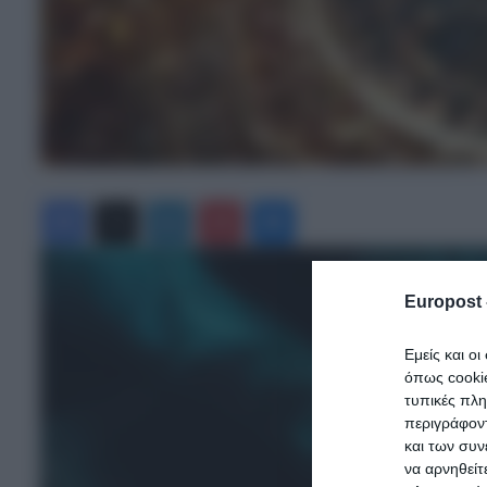
Facebook
X
LinkedIn
Pinterest
Messenger
Europost 
Εμείς και ο
όπως cooki
τυπικές πλ
περιγράφοντ
και των συν
να αρνηθείτ