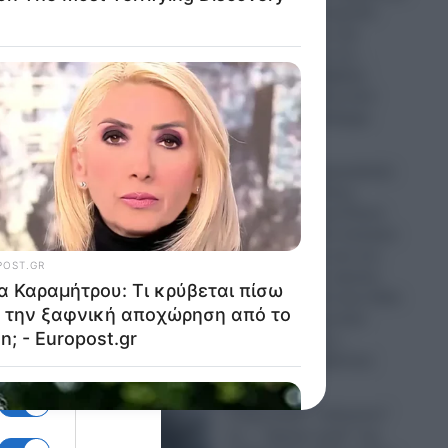
την Παναγία Σουμελά:
Επιχειρηματίας την
παρομοίασε με τη…
“Μέκκα” και δέχθηκε
ματος
σφοδρή επίθεση από
απόστρατο Ναύαρχο
.
06.08.2026
οι
Εικόνες που προκαλούν
ε
σάλο: Ο απόλυτος
εξευτελισμός για Ρώσo
λιποτάκτη – Τον έντυσαν
με ροζ φόρεμα και τον
στέλνουν στην πρώτη
γραμμή και αντί για όπλο
του έδωσαν ερωτικό
βοήθημα για να…
“πολεμήσει” (βίντεο)
06.08.2026
ΟΠΚΕ
Ο Ερντογάν “τελειώνει”
ος
τα… “ήρεμα νερά” της