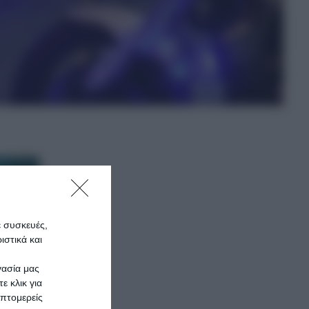
ε συσκευές,
στικά και
γασία μας
ε κλικ για
πτομερείς