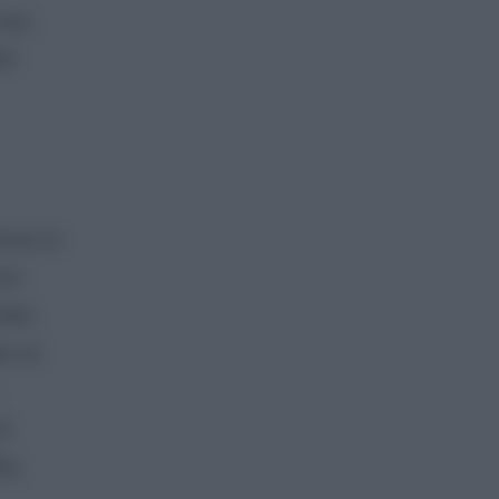
τους
πό
ους οι
στο
οίος
ια να
…
τα
εις