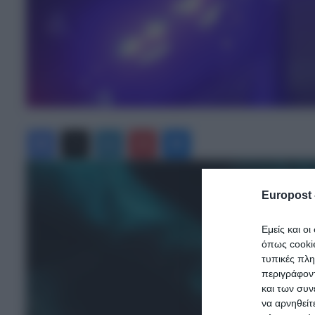
Facebook
X
LinkedIn
Pinterest
Messenger
Europost 
Εμείς και ο
όπως cooki
τυπικές πλ
περιγράφοντ
και των συν
να αρνηθείτ