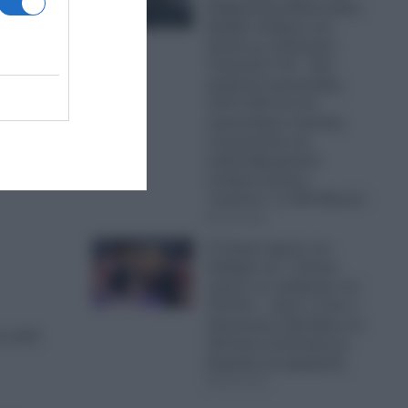
Κυβέρνησης Μητσοτάκη:
Πρόβα πολέμου στο
Αιγαίο με οπλισμένα
ης
Τουρκικά F-16 – Δύο
μαχητικά αεροσκάφη,
τών
πέντε UAV και ένα
αεροσκάφος ναυτικής
ε το
συνεργασίας και
 τρία
ανθυποβρυχιακού
πολέμου έκαναν
“κόσκινο” το FIR Αθηνών
06.08.2026
Ο Τραμπ έχρισε τον
διάδοχό του: «Τελικά,
πρέπει να εκλέξουμε τον
Τζέι Ντι» – Δείτε τι είπε ο
Αμερικανός Πρόεδρος σε
ς από
ιδιωτική συνάντηση με
δωρητές και χορηγούς
06.08.2026