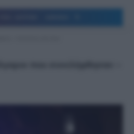
Αναζήτηση
ΥΓΕΙΑ – ΔΙΑΤΡΟΦΗ
ΔΗΜΟΦΙΛΗ
φθησαν – Αναζητούνται τρία άτομα
ούλγαροι που συνελήφθησαν –