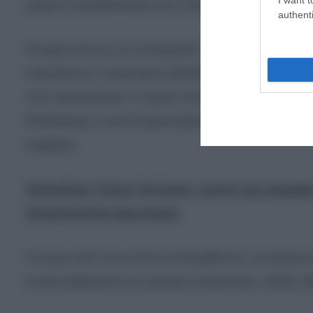
μερικοί πυροβολισμοί και οι θαμώνες εξήλθαν απ
authenti
Αντιμέτωποι με τις κατηγορίες της παράβασης τ
επικίνδυνων σωματικών βλαβών είναι οι πέντε Βού
που προκάλεσαν το άγριο επεισόδιο χθες βράδυ 
thestival.gr, οι αστυνομικοί βρήκαν στην κατοχή
μαχαίρια.
Χαλκιδική: Σπρέι πιπεριού, γκλοπ και μαχαί
Αναζητούνται τρία άτομα
Οι τρεις από τους πέντε συλληφθέντες νοσηλεύο
αυτούς βρίσκεται σε κρίσιμη κατάσταση, καθώς δ