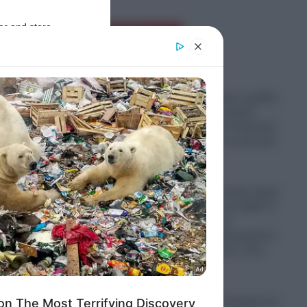
er and store
Ροή Ειδήσεων
to grant or
ed purposes
Παραστρατιωτικες ομάδες
Κολομβιανων καρτέλ
πολεμούν στην Ουκρανία
για να μάθουν τα μυστικά
των drones
06.08.2026
Ο πόλεμος στο Ιράν έφερε
“φαγωμάρα” στις ΗΠΑ: Η
οργή Τραμπ, τα
ach
αποθέματα πυρομαχικών
εξ
και οι επιπτώσεις στην
Ουκρανία
06.08.2026
“Σφαγή” στην Τουρκία για