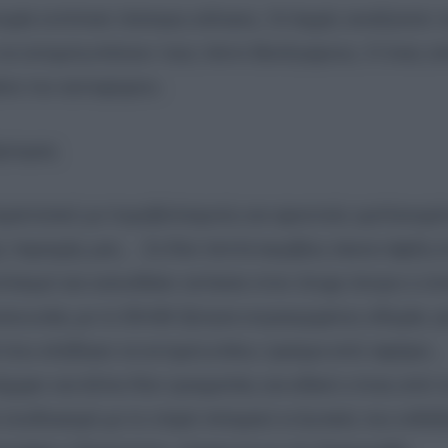
ομία εντόπισε τέσσερις κάλυκες. Οι Αρχές αναζητούν 
α να αντιμετωπίσουν τους πέντε Βούλγαρους. Ο ένας α
ίσιο του αυτοφώρου.
άρτυρας
εριστατικό με πυροβολισμούς και αρκετούς εμπλεκομέν
ς περιοχής μας… Σε δύο λεπτά ακριβώς έκανα άφιξη 
λισμό και κατευθείαν εστίασα στον άτυχο άντρα ο οπ
κοινωνίας με το ΕΚΑΒ ζήτησα συγκεκριμένες οδηγίες γ
ορά που κλήθηκα να αντιμετωπίσω τραύμα από σφαίρα
χαν και άλλοι δύο τραυματίες και ειδικά ο ένας από 
υνδυασμό με το σπρέι πιπεριού οι ζωτικές του ενδείξ