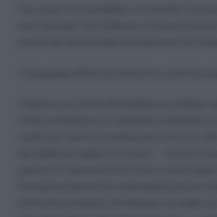
Στον χώρο που εκτυλίχθηκε το επεισόδιο η Αστυν
τρεις σεκιούριτι που κλήθηκαν στο beach bar γι
αυτούς έχει ταυτοποιηθεί και αναζητείται στο πλα
Τι περιγράφει εθελοντής διασώστης, αυτόπτης μ
«Περίπου στις 24:00 ειδοποιήθηκα για σοβαρό π
οποίοι ενεπλάκησαν σε παραλιακό κατάστημα τη
σημείο σαν πρώτος ανταποκριτής με όλο τον εξοπ
είχε δεχθεί μια σφαίρα στο στέρνο… Κατόπιν επι
χειριστώ το περιστατικό διότι ήταν η πρώτη φ
Ταυτόχρονα ζήτησα δύο ασθενοφόρα μιας και υπήρ
πολλαπλά χτυπήματα που δέχτηκε στο κεφάλι σε σ