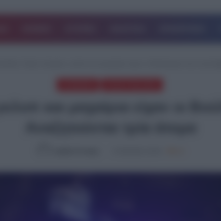
ΔΑ
ΚΟΣΜΟΣ
ΙΣΤΟΡΙΕΣ
ΑΘΛΗΤΙΚΑ
ΕΠΙΧΕΙΡΗΣΕΙΣ
κιδική: Σπρέι πιπεριού, γκλοπ και μαχαίρια είχαν οι Βούλγαροι που συνελή
ΚΟΙΝΩΝΙΑ
ΤΕΛΕΥΤΑΙΑ ΝΕΑ
 γκλοπ και μαχαίρια είχαν οι Β
Αναζητούνται τρία άτομα
Ομάδα Σύνταξης
17.08.2024, 15:54
811