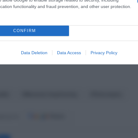
cation functionality and fraud prevention, and other user protection.
CONFIRM
Data Deletion
Data Access
Privacy Policy
αδα
Μουσείο Ακρόπολης
Πολιτισμός
ost.gr στο
Messenger