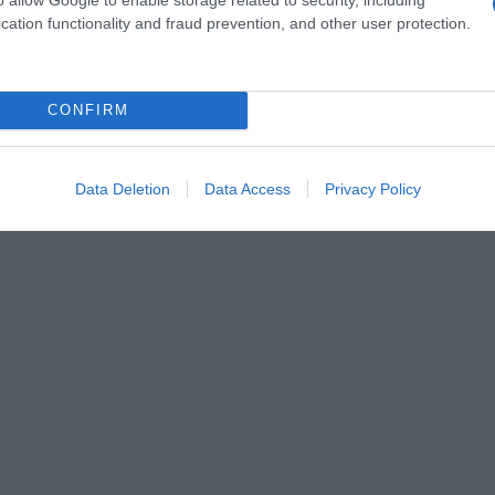
cation functionality and fraud prevention, and other user protection.
Messenger
CONFIRM
Data Deletion
Data Access
Privacy Policy