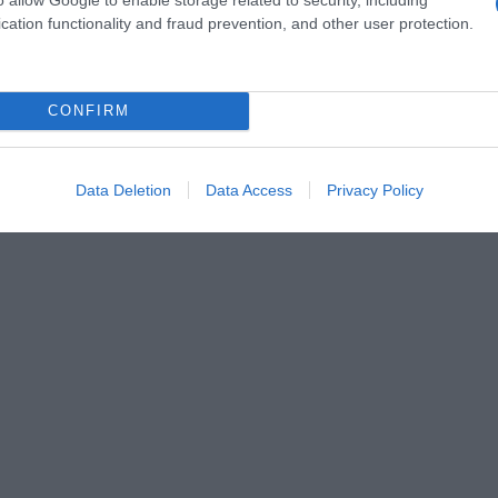
ost.gr στο
cation functionality and fraud prevention, and other user protection.
Messenger
CONFIRM
Data Deletion
Data Access
Privacy Policy