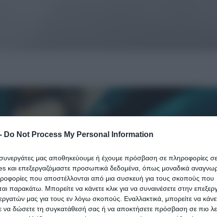
-
Do Not Process My Personal Information
ι συνεργάτες μας αποθηκεύουμε ή έχουμε πρόσβαση σε πληροφορίες σ
es και επεξεργαζόμαστε προσωπικά δεδομένα, όπως μοναδικά αναγνωρι
ηροφορίες που αποστέλλονται από μια συσκευή για τους σκοπούς που
αι παρακάτω. Μπορείτε να κάνετε κλικ για να συναινέσετε στην επεξερ
εργατών μας για τους εν λόγω σκοπούς. Εναλλακτικά, μπορείτε να κάνετ
ε να δώσετε τη συγκατάθεσή σας ή να αποκτήσετε πρόσβαση σε πιο λε