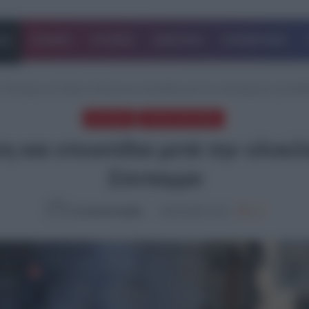
ΔΑ
ΚΟΣΜΟΣ
ΙΣΤΟΡΙΕΣ
ΑΘΛΗΤΙΚΑ
ΕΠΙΧΕΙΡΗΣΕΙΣ
/
Έγκλημα στα Τέμπη: Ένταση και επεισόδια μετά την ολοκλήρωση της διαδ
EΛΛΑΔΑ
ΤΕΛΕΥΤΑΙΑ ΝΕΑ
η και επεισόδια μετά την ολοκ
Σύνταγμα
Συντακτική Ομάδα
28.02.2026, 15:15
763