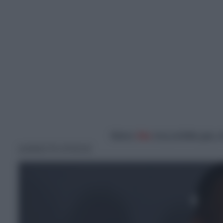
Κάντε
like
στη σελίδα μας 