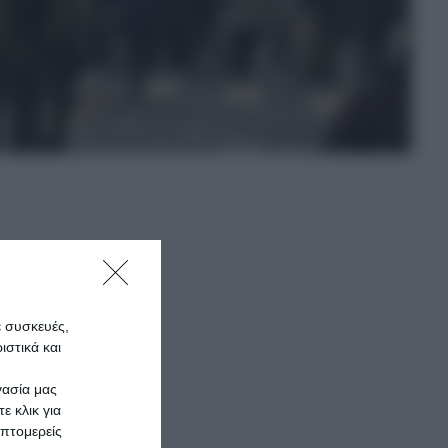
τηρίου
ε συσκευές,
στικά και
γασία μας
ε κλικ για
πτομερείς
ν,