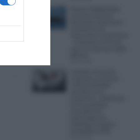
Europol: Εξαρθρώθηκε
γιγαντιαίο κύκλωμα
διακίνησης παράνομων
μεταναστών και
ναρκωτικών στη Μεσόγειο
– Ξεπερνούν τα 24 εκατ.
ευρώ τα παράνομα κέρδη
(Βίντεο)
07.08.2026
Γερμανία: Οι φονικές
πυρκαγιές σε Ισπανία,
Γαλλία και Ελλάδα
τρομάζουν τους
Γερμανούς!- «Διαθέτουμε
ένα και μοναδικό
πυροσβεστικό
αεροσκάφος για
ολόκληρη τη χώρα!»
καταγγέλλει η FAZ
07.08.2026