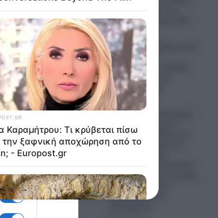
ελικοπτέρων στη Ψάθα –
Τα δύο σενάρια που
ερευνά το ελληνικό FBI
07.08.2026
σόδια
Πυρκαγιές: Μεγάλη φωτιά
σε εξέλιξη στο
έντασης
Μαρκόπουλο!- Μεγάλη
κινητοποίηση της
ή
Πυροσβεστικής
07.08.2026
Πόλεμος στην Ουκρανία:
Πόσο πιθανό είναι ο
Πούτιν να ετοιμάζει ένα
χτύπημα σε χώρα του
ΝΑΤΟ; – Το άδειο
αμερικανικό οπλοστάσιο
μετά τον πόλεμο στο Ιράν
και η αυξανόμενη
«παράνοια» του
Πενταγώνου
07.08.2026