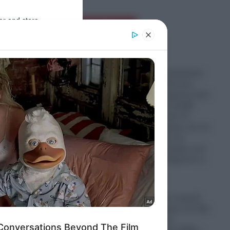
er and store
Ροή Ειδήσεων
to grant or
ed purposes
Πόλεμος στην Ουκρανία:
Η Ευρωπαϊκή Ένωση
χρηματοδοτεί έμμεσα έναν
στρατό στρατό 16.000
δύο
μισθοφόρων από 72
διαφορετικές χώρες για να
κρατήσει όρθιο τον
Ζελένσκι!- Το τίμημα που
θα κληθεί να πληρώσει η
ματα
Ελλάδα
ώρα.
07.08.2026
τηση
Πυρκαγιές: Νέα στοιχεία
για τη σύγκρουση των δύο
πυροσβεστικών