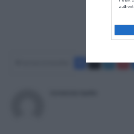
authenti
Ακολουθήστε το Europ
Facebook
X
LinkedIn
Pinterest
Κάνε Share στα Social Media
Συντακτική Ομάδα