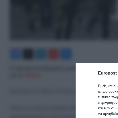
Facebook
X
LinkedIn
Pinterest
Messenger
Η πλατεία Συντάγματος μετατράπηκε σε πεδίο
Europost 
για τα
Τέμπη
.
Εμείς και ο
Έγκλημα στα Τέμπη: Ένταση και επεισόδια μετά
όπως cooki
τυπικές πλ
περιγράφοντ
Παρά την ειρηνική πορεία χιλιάδων διαδηλωτών, 
και των συν
να αρνηθείτ
χαρακτηρίστηκαν από επεισόδια, με ισχυρές ασ