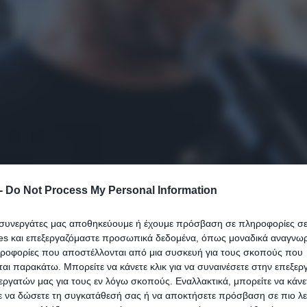
-
Do Not Process My Personal Information
ι συνεργάτες μας αποθηκεύουμε ή έχουμε πρόσβαση σε πληροφορίες σ
es και επεξεργαζόμαστε προσωπικά δεδομένα, όπως μοναδικά αναγνωρι
, από τη στιγμή που έκλεισε την πόρτα του σπι
ηροφορίες που αποστέλλονται από μια συσκευή για τους σκοπούς που
εν θα ξαναέβλεπα τα παιδιά μου».
αι παρακάτω. Μπορείτε να κάνετε κλικ για να συναινέσετε στην επεξερ
εργατών μας για τους εν λόγω σκοπούς. Εναλλακτικά, μπορείτε να κάνετ
ε να δώσετε τη συγκατάθεσή σας ή να αποκτήσετε πρόσβαση σε πιο λε
- «Το μόνο που με ένοιαζε», ήταν αν τα παιδιά ήταν 