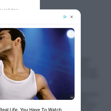
er and store
to grant or
ed purposes
νιού.
Ροή Ειδήσεων
Μην
Τραγωδία στις ΗΠΑ:
34χρονη οδηγούσε
μεθυσμένη και σκότωσε
νύφη λίγο μετά τον γάμο
ν
της
08.08.2026
 όλο
Συναγερμός – Φωτιά στο
 το
Κέντρο της Αθήνας –
Απεγκλωβίστηκε άτομο
από κτήριο στην οδό