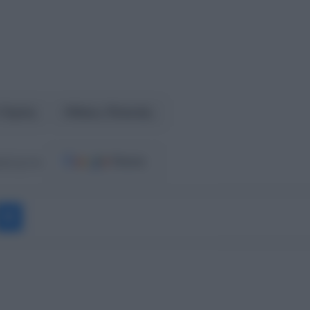
 Τέμπη
Νίκος Πλακιάς
ost.gr στο
Messenger