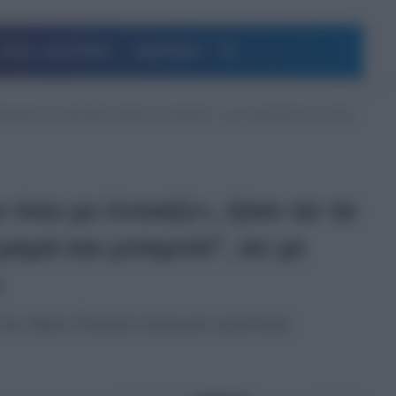
Αναζήτηση
ΥΓΕΙΑ – ΔΙΑΤΡΟΦΗ
ΔΗΜΟΦΙΛΗ
ύγκρουση- Αν φώναζαν “μαμά και μπαμπά”, αν με χρειάζονταν και δεν
που με ένοιαζε», ήταν αν τα
μαμά και μπαμπά”, αν με
»
τον Νίκο Πλακιά πάγωσε οριστικά.