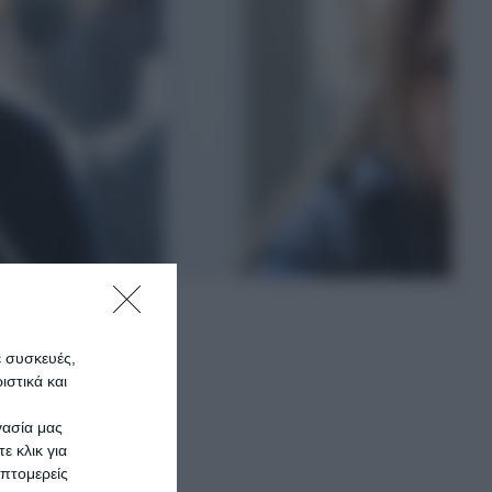
ε συσκευές,
στικά και
τιού
γασία μας
ε κλικ για
πτομερείς
ζωντανά