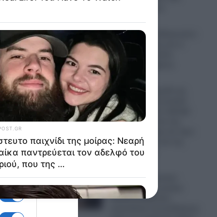
Κουμουνδούρου
08.08.2026
Ο καιρός τον 15Αύγουστο:
Ο αντικυκλώνας και οι
ύσε
προβλέψεις – Δείτε
αναλυτικούς χάρτες
08.08.2026
Απίστευτο παιχνίδι της
ζωντανά
μοίρας: Νεαρή γυναίκα
παντρεύεται τον αδελφό
του αγοριού, που της
δώρισε το ήπαρ του πριν
από 20 χρόνια και της
ίς,
έσωσε τη ζωή
08.08.2026
ζε να
Σάλος στη Βρετανία:
Ασυγκράτητη γυναίκα
ναύτης κυνηγούσε
σεξουαλικά νεοσυλλέκτους
 να