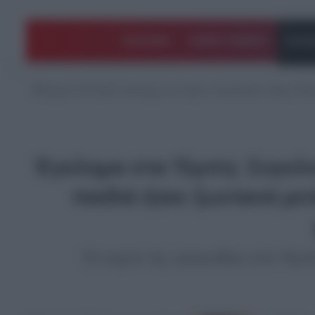
ΠΟΛΙΤΙΚΗ
ΑΡΘΡΑ ΓΝΩΜΗΣ
EΛΛΑ
Αρχική
/
EΛΛΑΔΑ
/
Έγκλημα στα Τέμπη: Συγκλονίζει ο Νίκος Πλακ
Έγκλημα στα Τέμπη: Συγκλον
παιδιά ήταν ζωντανά με
Τη νύχτα της τραγωδίας στα Τέμπ