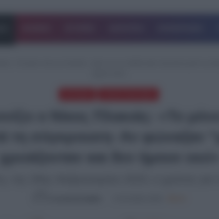
ΔΑ
ΚΟΣΜΟΣ
ΙΣΤΟΡΙΕΣ
ΑΘΛΗΤΙΚΑ
ΕΠΙΧΕΙΡΗΣΕΙΣ
ιάς- «Το μόνο που με ένοιαζε», ήταν αν τα παιδιά ήταν ζωντανά μετά τη σ
ήμουν εκεί»
EΛΛΑΔΑ
ΤΕΛΕΥΤΑΙΑ ΝΕΑ
ίζει ο Νίκος Πλακιάς- «Το μόνο 
τά τη σύγκρουση- Αν φώναζαν “
χρειάζονταν και δεν ήμουν εκεί
η, της 28ης Φεβρουαρίου 2023, ο χρόνος για 
Συντακτική Ομάδα
27.02.2026, 20:00
684