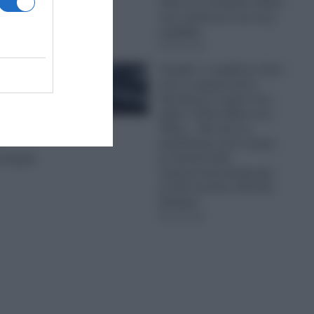
πάνω σε πολεμικό πλοίο,
τους ταπείνωνε και τους
εκφόβιζε
τι
08.08.2026
που
Terafab: Τι κρύβεται πίσω
από το φαραωνικών
διαστάσεων κτίριο που
χτίζει ο Έλον Μασκ στο
Τέξας; – Θα είναι το
α
μεγαλύτερο στον κόσμο
στιγμή
με έκταση 9,29
τετραγωνικά χιλιόμετρα
και θα κοστίσει 16,8 δισ.
δολάρια
08.08.2026