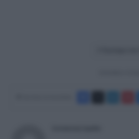
΄Έγκλημα στα
Ακολουθήστε το Europ
Facebook
X
LinkedIn
Pinterest
Κάνε Share στα Social Media
Συντακτική Ομάδα