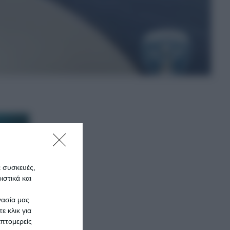
ε συσκευές,
στικά και
γασία μας
ε κλικ για
πτομερείς