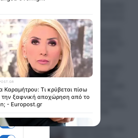
παγκόσμιας σύγκρουσης:
Ο Τραμπ αποκαλύπτει το
άγριο παρασκήνιο και τις
εφιαλτικές
διαπραγματεύσεις με το
Ιράν και πως απετράπη
μια επίθεση-μαμούθ, που
θα έμενε στην ιστορία
06.08.2026
Θρίλερ με τη σύγκρουση
των ελικοπτέρων στην
Ψάθα: Τα δύο κρίσιμα
σενάρια για την τραγωδία
με τους δύο νεκρούς
πιλότους, το ελικόπτερο –
“φάντασμα” και οι έρευνες
του Ελληνικού FBI
06.08.2026
Απίστευτη τραγωδία στην
Ταϊλάνδη: Κεραυνός