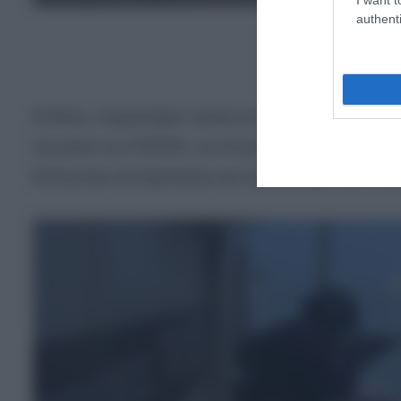
authenti
Επίσης, συμμετείχαν προσωπικό και μέσα της 
και μέσα του ΓΕΕΘΑ, του Στρατού Ξηράς, της Διο
Ελληνικής Ακτοφυλακής και αεροσκάφη της Πολε