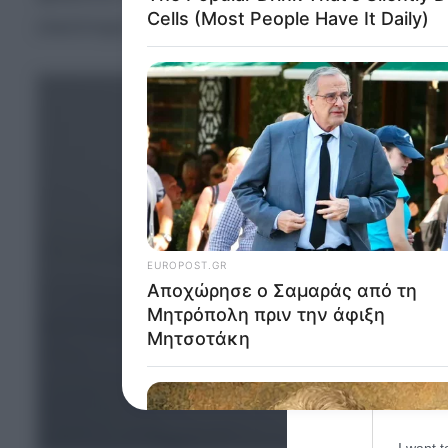
Opted 
ελικόπτερα της Διοίκησης Αεροπορίας Ναυτικού.
Google 
I want t
web or d
I want t
purpose
I want 
I want t
web or d
I want t
or app.
I want t
I want t