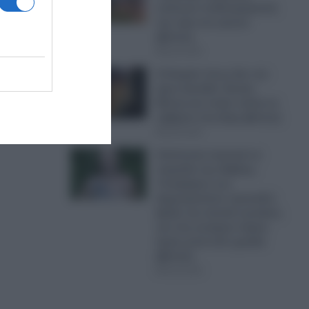
σκότωσε ποδοσφαιριστή
την ώρα του αγώνα
(βίντεο)
06.08.2026
Ο Αταμάν όπως δεν τον
ωπικό
έχετε ξαναδεί: Ακούει
Βίσση και σπάει πιάτα σε
ταβέρνα στη Σύμη (βίντεο)
06.08.2026
Απίστευτα σκηνικά σε
παραλία της Χαβάης:
Υποψήφιος των
Δημοκρατικών προκαλεί,
βρίζει και απειλεί γυναίκες
και στη συνέχεια πέφτει
ξερός μετά από γροθιά
(βίντεο)
06.08.2026