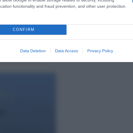
cation functionality and fraud prevention, and other user protection.
CONFIRM
Διοίκησης Υποβρυχίων Καταστροφών, καθώς και προσ
ίκησης Ειδικού Πολέμου, του Λιμενικού Σώματος –
Data Deletion
Data Access
Privacy Policy
μικής Αεροπορίας.