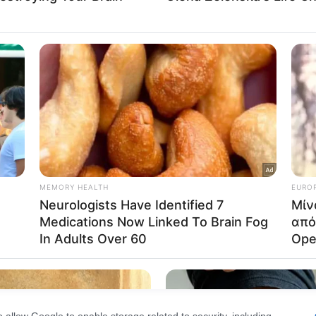
Out
consents
o allow Google to enable storage related to advertising like cookies on
evice identifiers in apps.
o allow my user data to be sent to Google for online advertising
s.
to allow Google to send me personalized advertising.
o allow Google to enable storage related to analytics like cookies on
evice identifiers in apps.
o allow Google to enable storage related to functionality of the website
o allow Google to enable storage related to personalization.
o allow Google to enable storage related to security, including