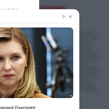
er and store
Ροή Ειδήσεων
to grant or
ed purposes
Έρχεται “θύελλα” στην
Ανατολική Μεσόγειο μετά
τη συμφωνία για την
ηλεκτρική διασύνδεση
Ελλάδος-Κύπρου-Ισραήλ
(Great Sea Interconnector)
– Το “μπάσιμο” των
Γάλλων, οι τσαμπουκάδες
του Ερντογάν στην Κάσο
και οι απειλές και τα…
τελεσίγραφα – Θα κάνει
πίσω και αυτή τη φορά η
Κυβέρνηση;
σεων,
06.08.2026
θώς και
Στο χείλος μιας