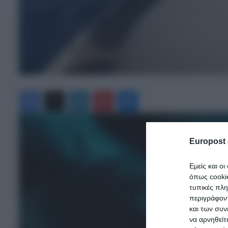
Facebook
X
LinkedIn
Pinterest
Messenger
Europost 
Εμείς και ο
όπως cooki
τυπικές πλ
περιγράφοντ
και των συν
να αρνηθείτ