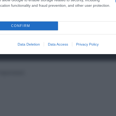
cation functionality and fraud prevention, and other user protection.
n‑month‑old Sam Abu Haikal in the head.
nt.
pic.twitter.com/oaaVEb0dGo
CONFIRM
10, 2026
Data Deletion
Data Access
Privacy Policy
περιστατικό.