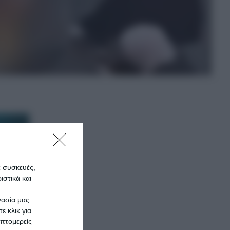
ε συσκευές,
στικά και
γασία μας
ε κλικ για
πτομερείς