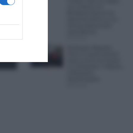
να βάλει τέλος στις φήμες
για το θάνατο του
Μοτζτάμπα Χαμενεΐ και
δημοσιεύει βίντεο με τον
Ανώτατο θρησκευτικό
ηγέτη (Βίντεο)
09.08.2026
Βουλγαρία: Εξερράγη
drone σε αγωγό φυσικού
αερίου κοντά στα σύνορα
με τη Ρουμανία- Τι δήλωσε
ο Βούλγαρος
Πρωθυπουργός
09.08.2026