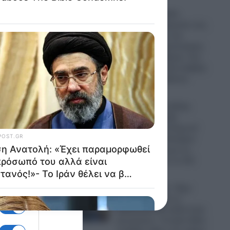
ητέρα
Φρίκη στη Σκιάθο:
υ,
15χρονος κατήγγειλε στις
Αρχές 17χρονο για
σεξουαλική κακοποίηση
κατ’ εξακολούθηση- Τον
απειλούσε ότι θα ανέβαζε
νας
βίντεο στο διαδίκτυο
09.08.2026
Πυρκαγιές: Σε εξέλιξη
φωτιά σε χαμηλή
βλάστηση στο Κορωπί
αυτή την ώρα-Εναέρια
μέσα στη μάχη με τις
φλόγες- Ήχησε το 112
09.08.2026
Μέση Ανατολή: «Έχει
παραμορφωθεί το
πρόσωπό του αλλά είναι
ζωντανός!»- Το Ιράν θέλει
e