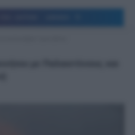
Αναζήτηση
ΥΓΕΙΑ – ΔΙΑΤΡΟΦΗ
ΔΗΜΟΦΙΛΗ
και σκοτώνει βρέφος 7 μηνών (βίντεο)
ινήτου με Παλαιστίνιους και
ο)