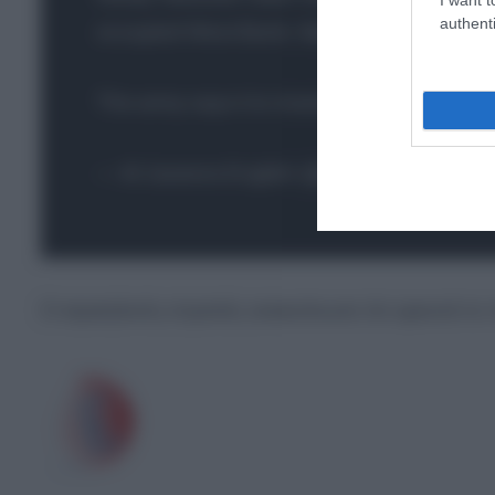
authenti
occupied West Bank, fatally shooting seve
The army says it is investigating the incide
— Al Jazeera English (@AJEnglish)
June 
Ο ισραηλινός στρατός ανακοίνωσε ότι ερευνά το 