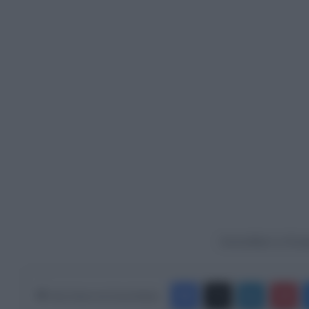
Ακολουθήστε το Europ
Facebook
X
LinkedIn
Pinterest
Κάνε Share στα Social Media