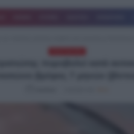
ΔΑ
ΚΟΣΜΟΣ
ΙΣΤΟΡΙΕΣ
ΑΘΛΗΤΙΚΑ
ΕΠΙΧΕΙΡΗΣΕΙΣ
ς σοκ: Ισραηλινός στρατιώτης πυροβολεί κατά αυτοκινήτου με Παλαιστίνιους 
ΤΕΛΕΥΤΑΙΑ ΝΕΑ
ρατιώτης πυροβολεί κατά αυτοκ
κοτώνει βρέφος 7 μηνών (βίντε
NewsRoom
11.06.2026, 11:00
689