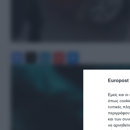
Facebook
X
LinkedIn
Pinterest
Messenger
Europost 
Εμείς και ο
όπως cooki
τυπικές πλ
περιγράφοντ
και των συν
να αρνηθείτ