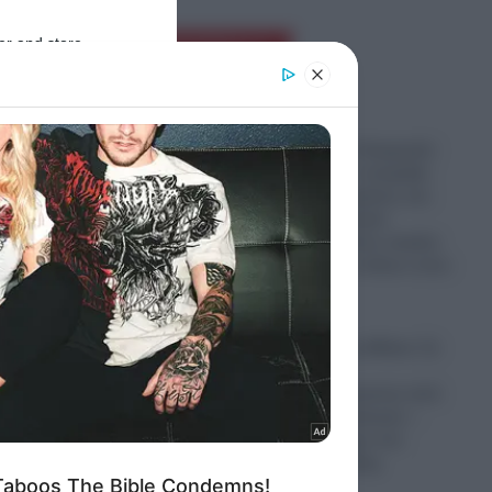
er and store
Ροή Ειδήσεων
to grant or
ed purposes
Πόλεμος στην Ουκρανία:
Ενώ ο Πούτιν «ετοιμάζει
επίθεση» σε κράτος του
ΝΑΤΟ, ο Ερντογάν
πουλάει τεράστιο πακέτο
αμερικανικών όπλων στον
Ζελένσκι!
09.08.2026
Έρημη πόλη η Αθήνα: Σε
σε το
ρυθμούς
 Χαϊκάλ
Δεκαπενταύγουστου από
τώρα η πρωτεύουσα –
Άδειοι οι δρόμοι στο
κέντρο της πόλης
 στην
09.08.2026