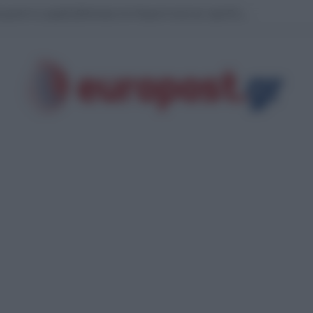
ξη φωτιά σε χαμηλή βλάστηση στο Κορωπί αυτή την ώρα-Εναέρια μέσα στη μά