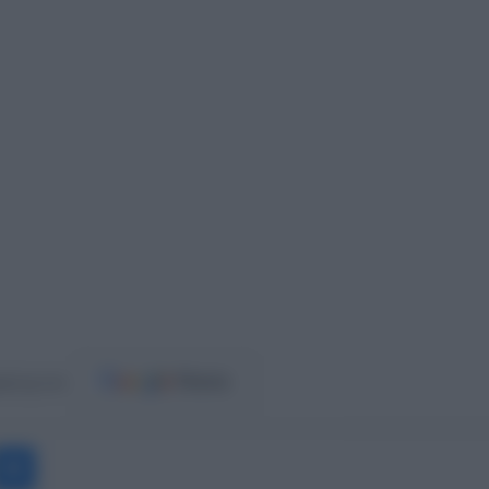
ost.gr στο
Messenger