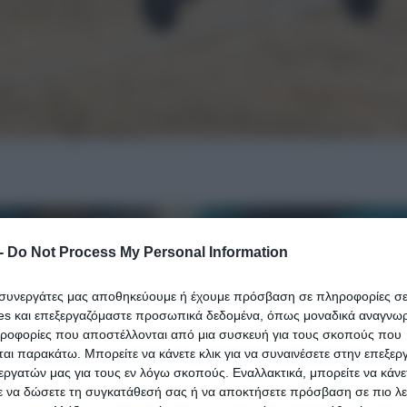
-
Do Not Process My Personal Information
ι συνεργάτες μας αποθηκεύουμε ή έχουμε πρόσβαση σε πληροφορίες σ
es και επεξεργαζόμαστε προσωπικά δεδομένα, όπως μοναδικά αναγνωρι
ηροφορίες που αποστέλλονται από μια συσκευή για τους σκοπούς που
αι παρακάτω. Μπορείτε να κάνετε κλικ για να συναινέσετε στην επεξερ
εργατών μας για τους εν λόγω σκοπούς. Εναλλακτικά, μπορείτε να κάνετ
ε να δώσετε τη συγκατάθεσή σας ή να αποκτήσετε πρόσβαση σε πιο λε