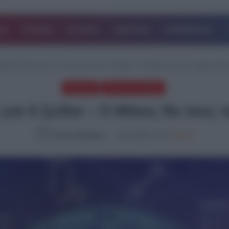
ΔΑ
ΚΟΣΜΟΣ
ΙΣΤΟΡΙΕΣ
ΑΘΛΗΤΙΚΑ
ΕΠΙΧΕΙΡΗΣΕΙΣ
atured
/
Έρχονται τα πάνω κάτω για 4 ζώδια – Ο Μάιος θα τους ταρακουνήσε
Featured
ΤΕΛΕΥΤΑΙΑ ΝΕΑ
ια 4 ζώδια – Ο Μάιος θα τους 
Ελένη Λαμπράκη
29.04.2025, 17:48
889