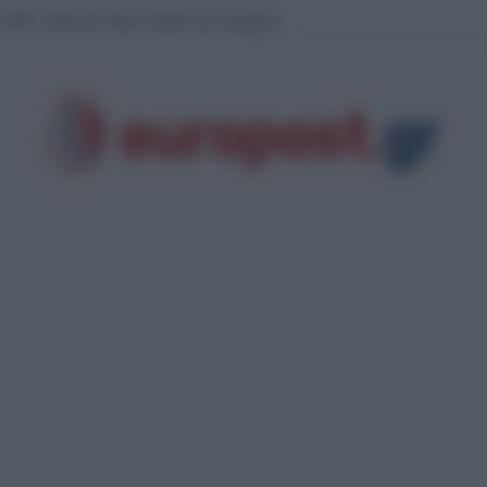
αθολογικά τους γονείς του» λέει ο δικηγόρος του 55χρονου που έκρυβε το