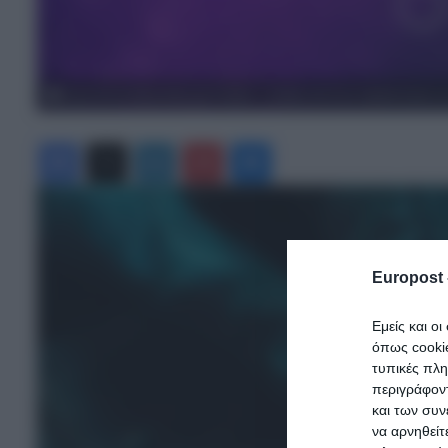
Έρχονται τα πάνω κάτω για 4 ζώδια – Ο Μάιος θα τους ταρακουνήσει για
Facebook
X
LinkedIn
Pinterest
Messenger
Europost 
Εμείς και ο
όπως cooki
τυπικές πλ
περιγράφοντ
και των συν
να αρνηθείτ