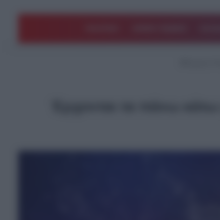
ΠΟΛΙΤΙΚΗ
ΑΡΘΡΑ ΓΝΩΜΗΣ
EΛΛΑ
Αρχική
/
Fe
Έρχονται τα πάνω κάτω γ