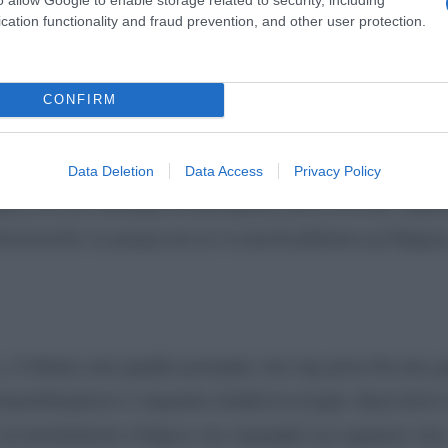
cation functionality and fraud prevention, and other user protection.
 θα τους ταρακουνήσει για τα καλά
CONFIRM
η ζωή έχει άλλα σχέδια. Οι εξελίξεις θα είναι γρήγορες
Data Deletion
Data Access
Privacy Policy
θερές και ένα αίσθημα ανακούφισης μετά από μια περίο
πιστευτείτε το ρεύμα και να το ακολουθήσετε με θάρρο
Ο Μάιος σάς χαρίζει εμπειρίες που όχι μόνο θα σας μ
ροσδιορίσετε τι σημαίνει αληθινή ευτυχία. Φροντίστε
ε να απολαύσετε πλήρως την ομορφιά των ημερών που