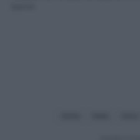
έρχονται.
ζώδια
Ιχθύς
Λέων
Ακολουθήστε το Europ