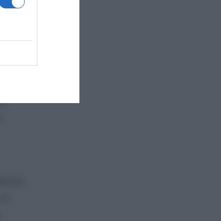
 και
δο
ς.
είνουν
 να