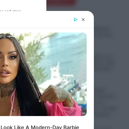
Ροή Ειδήσεων
er and store
to grant or
ed purposes
Μεξικό: Πυροβόλησαν
influencer ενώ ήταν live
στο TikTok
06.08.2026
Τα «έξυπνα γυαλιά» του
Άδωνι Γεωργιάδη σε νέες
περιπέτειες: «Προσέξτε,
σας γράφω»
α
, το
06.08.2026
ογικές
Η Κίμπερλι Γκίλφοϊλ
έκλεισε και την τελευταία
εκκρεμότητα με τον
Τραμπ Τζούνιορ – Το deal
των 7,6 εκατ. δολαρίων
06.08.2026