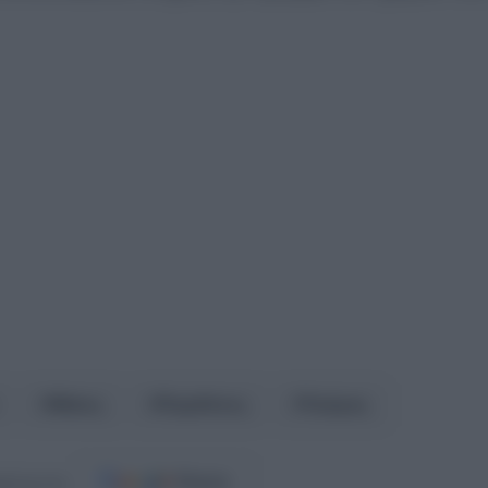
Μάιος
Παρθένος
Ταύρος
ost.gr στο