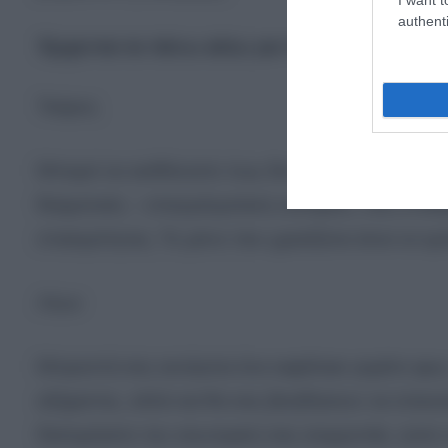
authenti
Έρχονται τα πάνω κάτω για 4 ζώδια – Ο Μάιος
Ταύρος
Μπορεί να αισθάνεστε πως δεν είστε έτοιμοι, αλλά 
θεαματικές – επαγγελματικές ευκαιρίες, νέες στα
στασιμότητας. Το μόνο που χρειάζεται είναι να εμ
Λέων
Μπροστά σας ανοίγεται ένα κεφάλαιο γεμάτο φως. 
αξέχαστες, αλλά και θα σας βοηθήσουν να επαναπ
διατηρήσετε την εσωτερική σας ισορροπία, ώστ