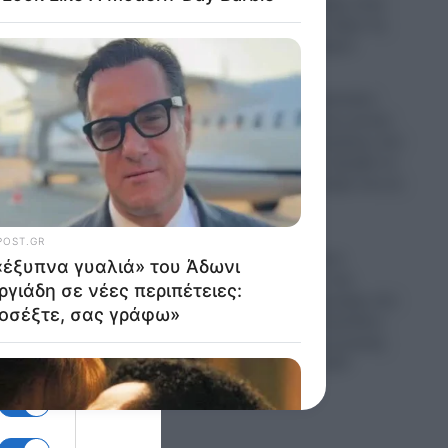
Πυρετός διαδοχής στην
ΕΚΤ: Ποιος θα πάρει τη
θέση της Λαγκάρντ
06.08.2026
Μυστράς: «Αγαπούσε
λλαγές,
παθολογικά τους γονείς
ειρα
του» λέει ο δικηγόρος του
55χρονου που έκρυβε το
και
πτώμα του πατέρα του σε
καταψύκτη
06.08.2026
ΕΛΑΣ κατά Άδωνι
Γεωργιάδη για την
κατάρρευση οροφής στο
Νοσοκομείο Κορίνθου:
μόνοι.
Έργα «επικοινωνιακής
βιτρίνας» στο ΕΣΥ
ο– θα
06.08.2026