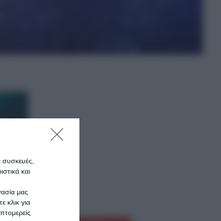
ε συσκευές,
στικά και
γασία μας
ε κλικ για
πτομερείς