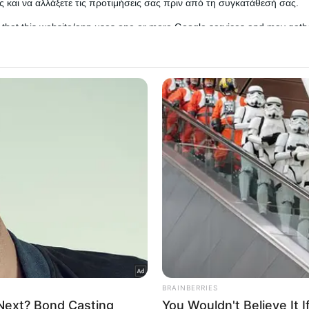
 και να αλλάξετε τις προτιμήσεις σας πριν από τη συγκατάθεσή σας.
 that this website/app uses one or more Google services and may gath
including but not limited to your visit or usage behaviour. You may click 
 to Google and its third-party tags to use your data for below specifi
ogle consent section.
l Data Processing Opt Outs
o opt-out of the Sharing of my personal data.
In
o opt-out of the Sale of my Personal Data.
In
to opt-out of processing my Personal Data for Targeted
ing.
In
o opt-out of Collection, Use, Retention, Sale, and/or Sharing
ersonal Data that Is Unrelated with the Purposes for which it
lected.