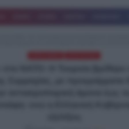
ΔΑ
ΚΟΣΜΟΣ
ΙΣΤΟΡΙΕΣ
ΑΘΛΗΤΙΚΑ
ΕΠΙΧΕΙΡΗΣΕΙΣ
Τουρκία βρέθηκε στην πρώτη γραμμή της Αμυντικής Βιομηχανίας της Συμμαχ
ιαστημικές εφαρμογές και τα μη επανδρωμένα αεροσκάφη- ενώ η Ελληνική Κυβ
ΑΡΘΡΑ ΓΝΩΜΗΣ
ΤΕΛΕΥΤΑΙΑ ΝΕΑ
» στο ΝΑΤΟ: Η Τουρκία βρέθηκε
ης Συμμαχίας, με προγράμματα 
ν αντιαεροπορική άμυνα έως τι
κάφη- ενώ η Ελληνική Κυβέρνησ
εξελίξεις