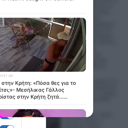
Έκπληξη στα Βαλκάνια: Η
Αλβανία παρουσίασε τα
σα στο
πρώτα 40 στρατιωτικά
ας που
οχήματα εγχώριας
παραγωγής!- Περήφανος
ο Έντι Ράμα δήλωσε ότι
υπάρχει ήδη ενδιαφέρον
ενδιαφέρον από περίπου
30 χώρες για τα
«επιτεύγματα» της
αλβανικής πολεμικής
βιομηχανίας (Βίντεο)
07.08.2026
Κορυφώνεται η έξοδος των
δειξη
αδειούχων του Αυγούστου:
Το αδιαχώρητο σε λιμάνια,
χεία
εθνικές οδούς και ΚΤΕΛ
07.08.2026
Σοκ στην Κρήτη: «Πόσα
θες για το κορίτσι;»-
Μεσήλικας Γάλλος