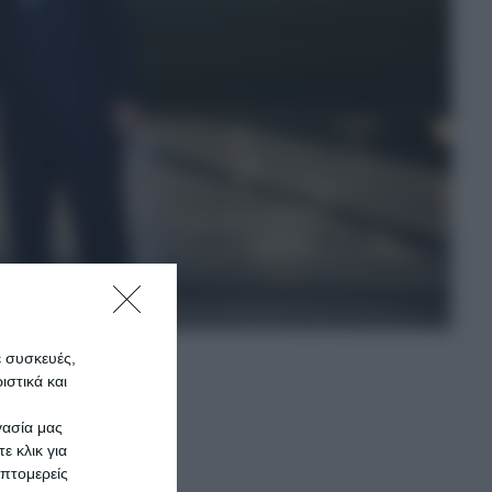
ε συσκευές,
στικά και
γασία μας
ε κλικ για
πτομερείς