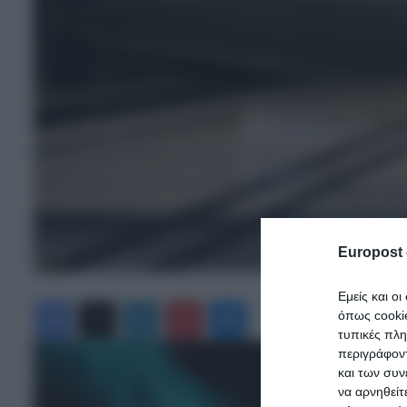
Europost 
Εμείς και ο
Facebook
X
LinkedIn
Pinterest
Messenger
όπως cooki
τυπικές πλ
περιγράφοντ
και των συν
να αρνηθείτ