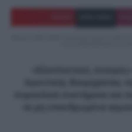
ΠΟΛΙΤΙΚΗ
ΑΡΘΡΑ ΓΝΩΜΗΣ
EΛΛΑ
Αρχική
/
ΑΡΘΡΑ ΓΝΩΜΗΣ
/
«Εξοπλιστικές σεισμός» στο ΝΑΤΟ: Η 
και την αντιαεροπορική άμυνα έως τις δ
«Εξοπλιστικές σεισμός
Αμυντικής Βιομηχανίας τ
πυραυλικά συστήματα και τη
τα μη επανδρωμένα αεροσ