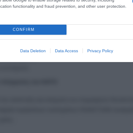
cation functionality and fraud prevention, and other user protection.
ται σε πέντε βασικούς τομείς:
CONFIRM
 προστασία,
Data Deletion
Data Access
Privacy Policy
κή βιομηχανία,
 συστήματα.
 πλήγματος του ΝΑΤΟ
την ανάπτυξη και ενίσχυση των συμμαχικών δυνατοτ
 εταιρεία πυραυλικών συστημάτων ROKETSAN συνεργά
 ρόλο.