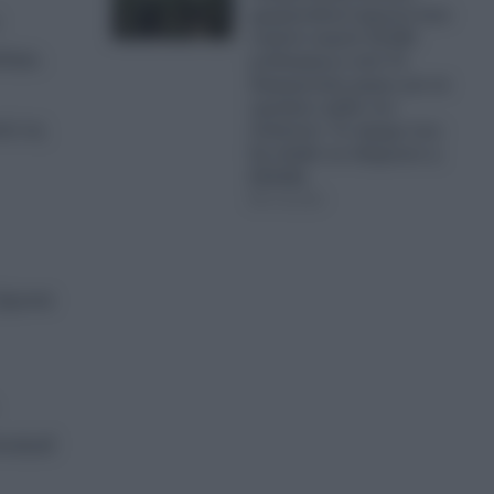
χρηματοδοτεί έμμεσα έναν
στρατό στρατό 16.000
λειο.
μισθοφόρων από 72
διαφορετικές χώρες για να
κρατήσει όρθιο τον
ό τις
Ζελένσκι!- Το τίμημα που
θα κληθεί να πληρώσει η
Ελλάδα
07.08.2026
 άμυνα
nduril