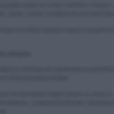
υμμαχίας, μεταξύ των οποίων η Ελλάδα, η Τουρκία, ο
ία, η Δανία, η Τσεχία, η Σλοβακία και το Ηνωμένο Βασί
είχνει ότι η Αθήνα παραμένει ενεργή σε ορισμένες απ
δισ. δολαρίων
α αφορά την ολοκληρωμένη αεροπορική και πυραυλική
 τα 26 δισεκατομμύρια δολάρια.
λοι και τεχνολογικές εταιρείες, μεταξύ των οποίων οι
 Raytheon, η γερμανική Rheinmetall, η βρετανική A
tir.