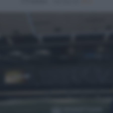
NewsRoom
08.07.2026, 14:56
754