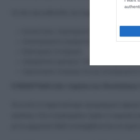
authenti
Οι νέες πρωτοβουλίες της Συμμαχίας επικεντρώνον
δυνατότητες στρατηγικού πλήγματος,
ολοκληρωμένη αεράμυνα και αντιπυραυλική
διαστημική επιτήρηση,
εξασφάλιση κρίσιμων υλικών για την αμυντι
τεχνολογική υπεροχή στα μη επανδρωμένα
Η ROKETSAN στον πυρήνα των δυνατοτήτων
Ένα από τα σημαντικότερα προγράμματα αφορά 
κρούσης. Στον συγκεκριμένο τομέα, η τουρκική
με τη γερμανική Diehl, αναλαμβάνοντας κεντρικό