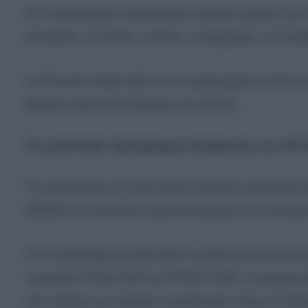
Στο πρόγραμμα συμμετέχουν αρκετές χώρες της Σ
Καναδάς, η Γαλλία, η Ιταλία, η Νορβηγία, η Σουηδ
Η ελληνική παρουσία στον συγκεκριμένο πυλώνα δ
βασικές αμυντικές δράσεις του ΝΑΤΟ.
Το γιγαντιαίο πρόγραμμα αεράμυνας των 26 
Το μεγαλύτερο σε οικονομικό μέγεθος εγχείρημ
(IAMD), με συνολικό προϋπολογισμό που ξεπερνά
Στο πρόγραμμα συμμετέχουν μεγάλοι αμυντικοί όμι
τουρκικές ASELSAN και ROKETSAN, η αμερικανική
UK, καθώς και εταιρείες τεχνολογίας όπως η Palan