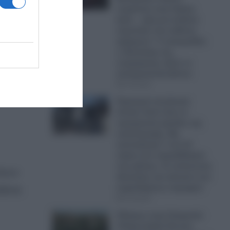
τουρίστας στην Κρήτη
ζητά… τιμή για ανήλικο
κοριτσάκι που κάθεται
αμέριμνο!- Τι καταγγέλλει
ο ιδιοκτήτης της
επιχείρησης- Δείτε το
αποκρουστικό βίντεο
07.08.2026
Πυρκαγιά στη Δυτική
Αττική: Αυτό είναι το
πραγματικό μέγεθος της
καταστροφής- Μη
κατοικήσιμα 7 στα 10
κτίρια που παραδόθηκαν
στις φλόγες- Σε απόγνωση
ήτων
ιδιοκτήτες και κάτοικοι των
πυρόπληκτων περιοχών
ζεται
07.08.2026
Πόλεμος στην Ουκρανία:
Η Ευρωπαϊκή Ένωση