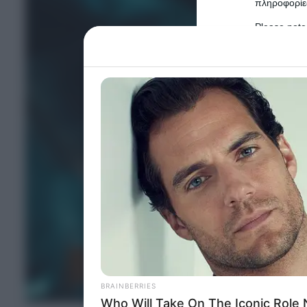
πληροφορίες
Please note
information 
deny consent
in below Go
Persona
I want t
Opted 
I want t
Opted 
I want 
Advertis
Opted 
I want t
of my P
was col