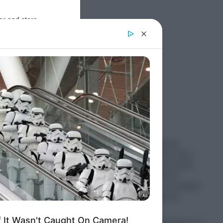
er and store
to grant or
ed purposes
Ροή Ειδήσεων
Κίνα: «Η ισραηλινή
Μοσάντ κρύβεται πίσω
από την ανθρωπιστική
κρίση στη Θέουτα!»
υποστηρίζουν οι κινεζικές
μυστικές υπηρεσίες
07.08.2026