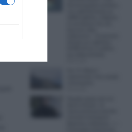
δισεκατομμύρια γυναίκες,
που εμβολιάστηκαν με
mRNA εμβόλια, ενδέχεται
να γεννήσουν ένα νέο,
άγνωστο είδος
ανθρώπου» – Η σκοτεινή
ίηση
πλευρά των εμβολίων
COVID-19 και το μέλλον
ήσει
της ανθρωπότητας
06.08.2026
Σοκ: Ο «Χάρος»
εμφανίστηκε στην οροφή
νοσοκομείου
ημείο
06.08.2026
Έκρηξη οργής από τον
Χρίστο Κούγια: «Η
προσωπική μου ζωή δεν
α
αποτελεί αντικείμενο
δημόσιας συζήτησης…» –
αι
Η αυστηρή ανακοίνωση