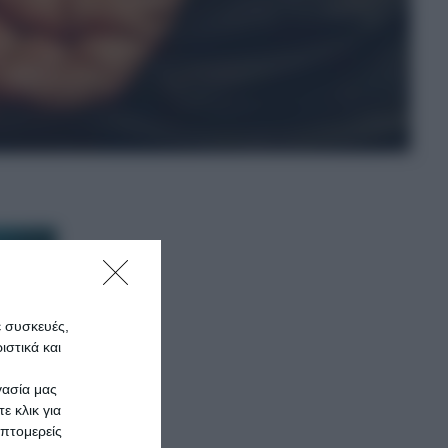
ε συσκευές,
στικά και
γασία μας
ε κλικ για
πτομερείς