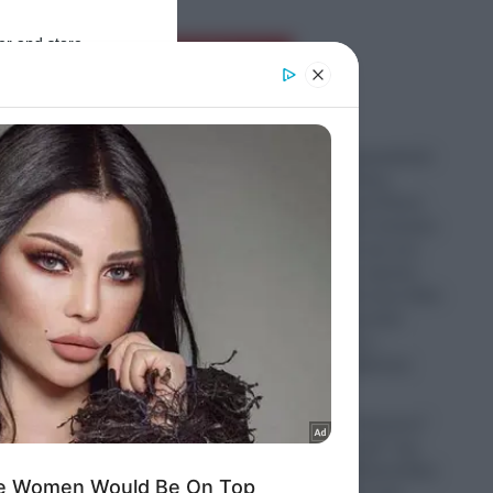
er and store
Ροή Ειδήσεων
to grant or
ed purposes
Εικόνες που προκαλούν
σάλο: Ο απόλυτος
εξευτελισμός για Ρώσo
λιποτάκτη – Τον έντυσαν
με ροζ φόρεμα και τον
στέλνουν στην πρώτη
γραμμή και αντί για όπλο
του έδωσαν ερωτικό
βοήθημα για να…
ο
“πολεμήσει” (βίντεο)
τη
06.08.2026
Ο Ερντογάν “τελειώνει”
τα… “ήρεμα νερά” της
Κυβέρνησης Μητσοτάκη: