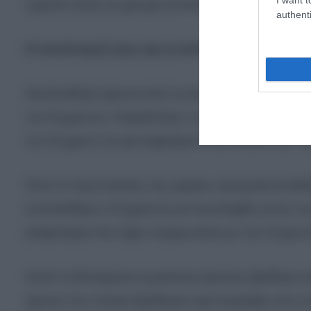
σχετικό υλικό σε groups ιστοσελίδας κοινωνική
authenti
Η συνάντησή τους και η σύλληψη
Ακολούθησε έρευνα από τη Δίωξη Ηλεκτρονικού 
του 51χρονου. Παράλληλα, η γυναίκα επισκέφθηκε
τον 51χρονο σε μία καφετέρια στην Αθήνα την Τρ
Έτσι το πρωί εκείνης της ημέρας πραγματοποιήθη
εντοπίσθηκε ο 51χρονος και συνελήφθη εντός τω
(καφετέρια) που είχαν συμφωνήσει με την 61χρον
Κατά τη διενέργεια σωματικής έρευνας βρέθηκε κ
έρευνα του οποίου βρέθηκαν φωτογραφίες στις οπ