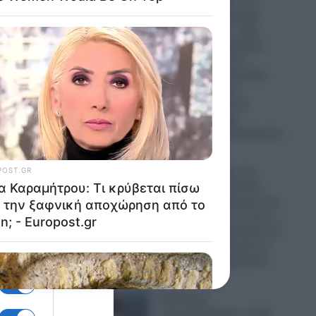
Πρόβα πολέμου στο
Αιγαίο με οπλισμένα
ληση
Τουρκικά F-16 – Δύο
μαχητικά αεροσκάφη,
πέντε UAV και ένα
αεροσκάφος ναυτικής
συνεργασίας και
ανθυποβρυχιακού
πολέμου έκαναν
“κόσκινο” το FIR Αθηνών
06.08.2026
Ο Τραμπ έχρισε τον
ε
διάδοχό του: «Τελικά,
πρέπει να εκλέξουμε τον
Τζέι Ντι» – Δείτε τι είπε ο
Αμερικανός Πρόεδρος σε
ιδιωτική συνάντηση με
των
δωρητές και χορηγούς
06.08.2026
Εφιαλτική
προειδοποίηση: «1,25