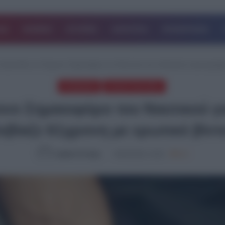
ΔΑ
ΚΟΣΜΟΣ
ΙΣΤΟΡΙΕΣ
ΑΘΛΗΤΙΚΑ
ΕΠΙΧΕΙΡΗΣΕΙΣ
Χειροπέδες σε 51χρονο Σημαιοφόρο του Ναυτικού για εκδικητική πορνογραφία
ΚΟΙΝΩΝΙΑ
ΤΕΛΕΥΤΑΙΑ ΝΕΑ
ονο Σημαιοφόρο του Ναυτικού γι
κβίαζε 61χρονη με ερωτικό βίντ
Ομάδα Σύνταξης
08.08.2024, 14:02
814