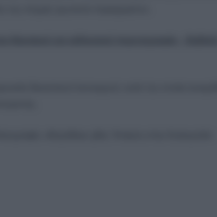
ς της στιγμές ερωτικού περιεχομένου.
υ Ναυτικού για εκδικητική πορνογραφία – Εκβίαζ
ρουσία δικαστικού λειτουργού, κατά την οποία ανευρέ
λογιστής.
ικογραφία, οδηγήθηκε χθες Τετάρτη στην Εισαγγελία