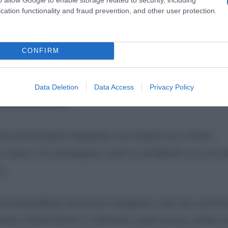
ς δικτύωσης που αριθμούν πλήθος μελών.
cation functionality and fraud prevention, and other user protection.
CONFIRM
Εγκλήματος, από την οποία και προέκυψε η ταυτοπο
 εκ νέου τη Δίωξη και ανέφερε ότι δέχθηκε να συναντ
Data Deletion
Data Access
Privacy Policy
ίτη 6 Αυγούστου.
κε αστυνομική επιχείρηση στο πλαίσιο της οποίας
ν ορίων του αυτοφώρου, κατά τη μετάβασή του στο σ
η.
αι κατασχέθηκε ένα κινητό τηλέφωνο, από την επιτόπι
οίες απεικονιζόταν η παθούσα γυμνή και μη, καθώς κ