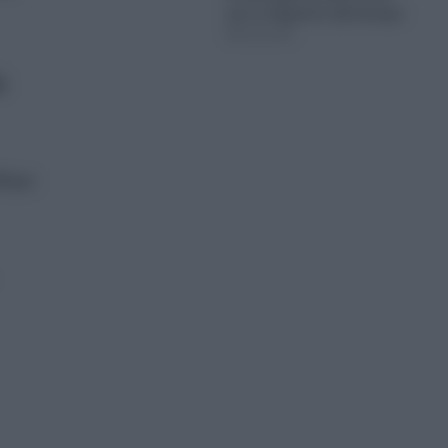
και το δημόσιο ξέσπασμα
06.08.2026
ε
θηκε