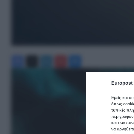
Facebook
X
LinkedIn
Pinterest
Messenger
Europost 
Εμείς και ο
όπως cooki
τυπικές πλ
περιγράφοντ
και των συν
να αρνηθείτ