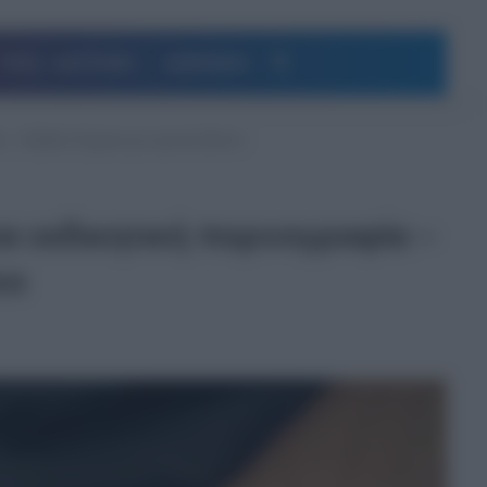
Αναζήτηση
ΥΓΕΙΑ – ΔΙΑΤΡΟΦΗ
ΔΗΜΟΦΙΛΗ
 – Εκβίαζε 61χρονη με ερωτικό βίντεο
α εκδικητική πορνογραφία –
εο