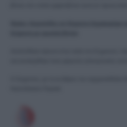
βίντεο στο οποίο εμφανιζόταν αυτή σε προσωπικέ
Φρίκη: Χειροπέδες σε 51χρονο Σημαιοφόρο το
61χρονη με ερωτικό βίντεο
Ακολούθησε έρευνα στην οικία του 51χρονου, πα
και κατασχέθηκε ένας φορητός ηλεκτρονικός υπο
Ο 51χρονος, με τη σε βάρος του σχηματισθείσα δ
Ναυτοδικείου Πειραιά.