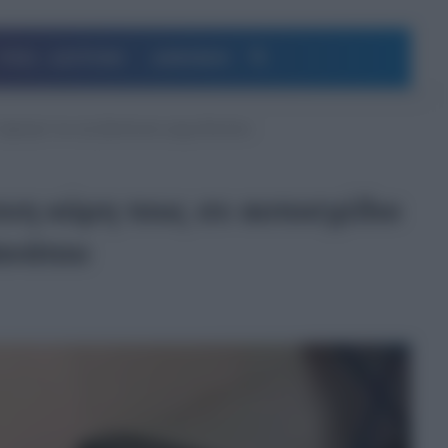
Αναζήτηση
ΥΓΕΙΑ – ΔΙΑΤΡΟΦΗ
ΔΗΜΟΦΙΛΗ
φέρετρο” και την βασάνισαν μέχρι θανάτου
νη κόρη τους σε αυτοσχέδιο
ανάτου