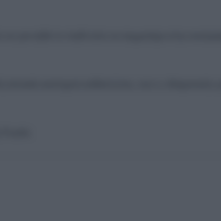
 να γεννηθεί το παιδί ούτε να συμμετέχει στην ανατρ
ή αποικία αυστηρού καθεστώτος, ενώ η «δαιμονική» 
 Ρωσία.