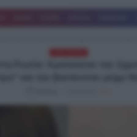
ΔΑ
ΚΟΣΜΟΣ
ΙΣΤΟΡΙΕΣ
ΑΘΛΗΤΙΚΑ
ΕΠΙΧΕΙΡΗΣΕΙΣ
τανικό ζευγάρι στη Ρωσία: Κρατούσαν την 2χρονη κόρη τους σε αυτοσχέδιο “
ΤΕΛΕΥΤΑΙΑ ΝΕΑ
 στη Ρωσία: Κρατούσαν την 2χρο
τρο” και την βασάνισαν μέχρι θ
NewsRoom
17.05.2026, 20:52
758