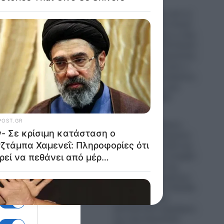
ΗΠΑ: Ο δρόμος από το
Μίσιγκαν ως τον Λευκό
 — που
Οίκο- Τι σημαίνει η νίκη
κάθε
του Αμπντούλ Ελ-Σαγέντ
για τους Δημοκρατικούς-
Πως μπορεί να γίνει ο
πρώτος Μουσουλμάνος
Γερουσιαστής στην
ερε η
ιστορία των ΗΠΑ
09.08.2026
Τουρκία: Ο Τούρκος
Υπουργός Εξωτερικών
ε
Χακάν Φιντάν καλεί και
την Αίγυπτο να ενταχθεί
στη “Συμφωνία της
Μέκκας”!- Οι τεράστιοι
κίνδυνοι για την Ελλάδα
α και
που βλέπει τους
φαινομενικά συμμάχους
της στην Ανατολική