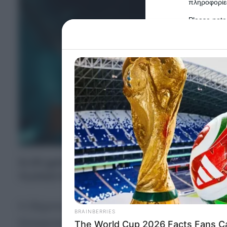
πληροφορίες
Please note
information 
deny consent
in below Go
Persona
I want t
Opted 
I want t
Opted 
Σε 20 χρόνια φυλάκισης καταδικάστηκε διεστ
τη μικρή του κόρη, κρατώντας τη μέσα σε κουτ
I want 
Advertis
Opted 
Η 29χρονη Ekaterina και ο 31χρονος Ilya κρίθηκ
I want t
of my P
δολοφονία της 2χρονης κόρης τους, Sonya.
was col