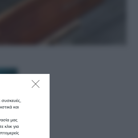
ε συσκευές,
στικά και
γασία μας
ε κλικ για
πτομερείς