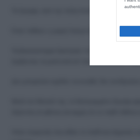
authenti
Το ζευγάρι, από την πόλη Komsomolsk-on-Amur, 
Όταν πέθανε, η μικρή Sonya ζύγιζε λιγότερο από 
Τα βασανιστήρια ξεκίνησαν τον Ιούνιο και μέχρι 
ζυγίζοντας τα μισά κιλά απ’ όσα την άνοιξη — λ
Δεν μπορούσε σχεδόν να κινηθεί, δεν αντιδρούσε
Μετά τον θάνατό της, το διεστραμμένο ζευγάρι φ
λέγοντας σε φίλους και αρχές ότι το παιδί πέθανε
Ήταν συγγενείς που είδαν το παιδί και σήμαναν 