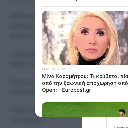
Opted 
Μη θέλοντας να φροντίσουν το μικρό τους παιδί,
Google 
έμοιαζε με φέρετρο — και την κλείδωνε επανειλημ
I want t
φορά, επί πέντε μήνες.
web or d
I want t
«Παραμελούσαν τη φροντίδα και την υγιεινή του π
purpose
έκθεση της ακροαματικής διαδικασίας.
I want 
I want t
Σύμφωνα με τις αρχές, «στερούσαν από το κορίτσι
web or d
αποτέλεσμα το παιδί να πεθάνει από σοβαρό πρω
I want t
or app.
Η φρικτή κακοποίηση διήρκεσε για μήνες, με τη βί
I want t
πιο αδύναμο.
I want t