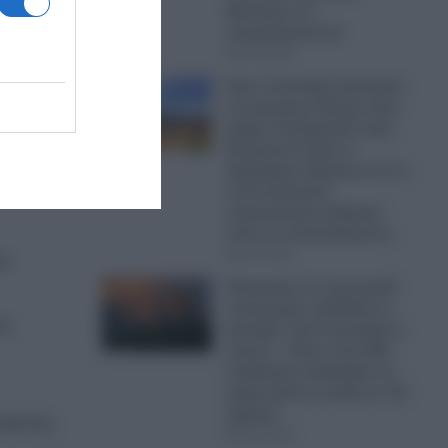
Μεσόγειο να
απομακρύνονται
09.08.2026
Κίνα: Οι Κινέζοι ξεκίνησαν
ς.
να φυτεύουν δέντρα στην
έρημο Τακλαμακάν πριν
50 χρόνια-Τώρα οι
δορυφόροι δείχνουν ότι το
τοπίο δεσμεύει
περισσότερο άνθρακα
από ό,τι απελευθερώνει
09.08.2026
ι.
Πυρκαγιές: Σε πορτοκαλί
συναγερμό η Ελλάδα τη
υ,
Δευτέρα- Στα 9 μποφόρ οι
άνεμοι – Πάνω από 400
πυρκαγιές κατέκαψαν τη
χώρα μέσα σε μόλις σε 10
ημέρες!
κτακτης
09.08.2026