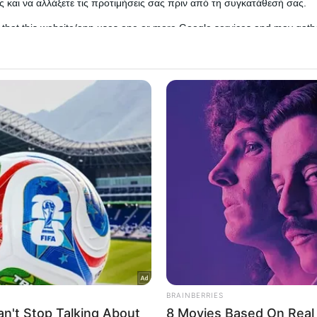
 και να αλλάξετε τις προτιμήσεις σας πριν από τη συγκατάθεσή σας.
 that this website/app uses one or more Google services and may gath
including but not limited to your visit or usage behaviour. You may click 
 to Google and its third-party tags to use your data for below specifi
ogle consent section.
l Data Processing Opt Outs
o opt-out of the Sharing of my personal data.
In
o opt-out of the Sale of my Personal Data.
In
ραμμένο ζευγάρι στη Ρωσία που βασάνισε μέχρι θ
ί που έμοιαζε με φέρετρο.
to opt-out of processing my Personal Data for Targeted
ing.
In
αν ένοχοι για βασανισμό, παράνομη κράτηση και τη
o opt-out of Collection, Use, Retention, Sale, and/or Sharing
ersonal Data that Is Unrelated with the Purposes for which it
lected.