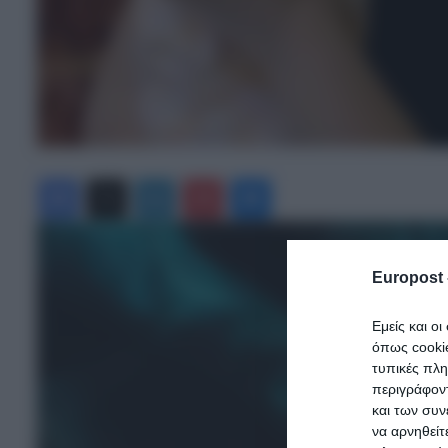
Facebook
X
LinkedIn
Pinterest
Messenger
Europost 
Εμείς και ο
όπως cooki
τυπικές πλ
περιγράφοντ
και των συν
να αρνηθείτ