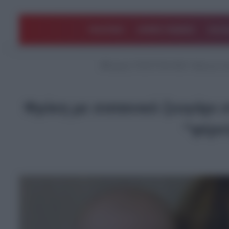
ΠΟΛΙΤΙΚΗ
ΑΡΘΡΑ ΓΝΩΜΗΣ
EΛΛΑ
Αρχική
/
ΤΕΛΕΥΤΑΙΑ ΝΕΑ
/
Φρίκη με σα
Φρίκη με σατανικό ζευγάρι
“φέρε