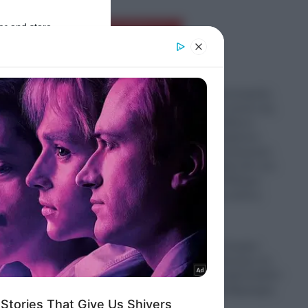
er and store
Ροή Ειδήσεων
to grant or
ed purposes
Δούναβης: Η εκτεταμένη
ξηρασία και η πτώση της
στάθμης των υδάτων
έφερε στην επιφάνεια
απομεινάρια πολεμικών
πλοίων των Ναζί από τον
Β’ Παγκόσμιο Πόλεμο-
Εντυπωσιακές εικόνες
(Βίντεο)
ανάτου
09.08.2026
Πυρκαγιά στο Στεφάνι
Κορινθίας: «Ξέσπασε σε
σημείο με φωτοβολταϊκά!»
αναφέρει ο αντιδήμαρχος
09.08.2026