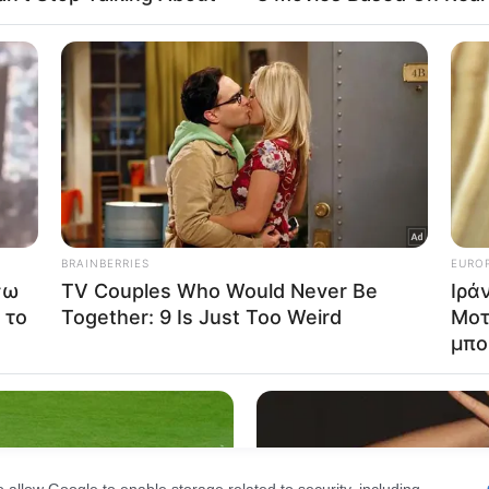
Out
 το ζευγάρι κατασκεύασε ένα «μικρό κουτί με καπάκι»
consents
μένα μέσα σε αυτό για έως και δύο ημέρες και νύχτες 
o allow Google to enable storage related to advertising like cookies on
evice identifiers in apps.
o allow my user data to be sent to Google for online advertising
αιδιού, κρατώντας το σε ανθυγιεινές συνθήκες», ανέφ
s.
to allow Google to send me personalized advertising.
o allow Google to enable storage related to analytics like cookies on
 τροφή και νερό ή του έδιναν ελάχιστες ποσότητες, μ
evice identifiers in apps.
τεϊνοενεργειακό υποσιτισμό».
o allow Google to enable storage related to functionality of the website
α να κλιμακώνεται όσο το μικρό κορίτσι γινόταν ολοέν
o allow Google to enable storage related to personalization.
o allow Google to enable storage related to security, including