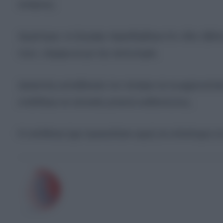
ανάγκης.
Αργότερα, το ζευγάρι παραδέχθηκε ότι «δεν ήθελε
του», σύμφωνα με την αστυνομία.
Δικαστής καταδίκασε τον πατέρα σε σωφρονιστικ
στάλθηκε σε αποικία γενικού καθεστώτος.
Η υπόθεση έχει προκαλέσει οργή σε ολόκληρη τη