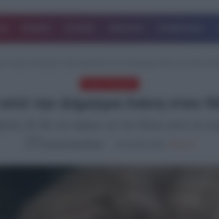
ΔΑ
ΚΟΣΜΟΣ
ΙΣΤΟΡΙΕΣ
ΑΘΛΗΤΙΚΑ
ΕΠΙΧΕΙΡΗΣΕΙΣ
κή
/
Χωρίς κατηγορία
/
Γερή σφαλιάρα από την Δήμητρα Λιάνη στον Νίκο Ανδ
Χωρίς κατηγορία
από την Δήμητρα Λιάνη στον Ν
ρέας δε θα τον άφηνε να του δέσει ούτε τα κο
Europost NewsRoom
23.05.2023, 18:00
1,020