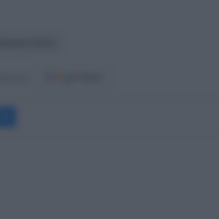
ήμητρα Λιάνη
ost.gr στο
Messenger