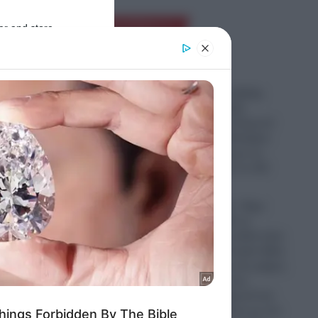
Ροή Ειδήσεων
er and store
to grant or
ed purposes
Πυρκαγιές: Σε εξέλιξη
φωτιά σε χαμηλή
βλάστηση στο Κορωπί
αυτή την ώρα-Εναέρια
μέσα στη μάχη με τις
φλόγες- Ήχησε το 112
09.08.2026
Μέση Ανατολή: «Έχει
παραμορφωθεί το
πρόσωπό του αλλά είναι
ζωντανός!»- Το Ιράν θέλει
να βάλει τέλος στις φήμες
για το θάνατο του
Μοτζτάμπα Χαμενεΐ και
δημοσιεύει βίντεο με τον
 έχω