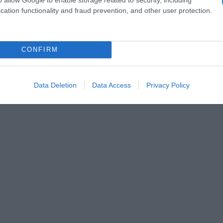
cation functionality and fraud prevention, and other user protection.
ν είναι. Ο Ανδρέας Παπανδρέου δε νομίζω ότι θα άφην
CONFIRM
 των παπουτσιών του. Αυτά που γινόντουσαν με τον Α
 ότι καλύτερο. Υπάρχουν πολιτικοί αρχηγοί που
Data Deletion
Data Access
Privacy Policy
 βγήκε», είπε η Δήμητρα Λιάνη-Παπανδρέου.