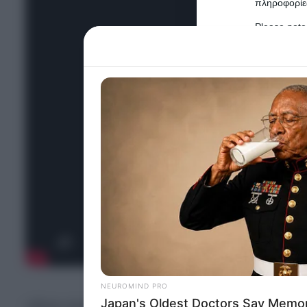
πληροφορίες
Please note
information 
deny consent
in below Go
Persona
I want t
Opted 
I want t
Opted 
I want 
Advertis
Opted 
I want t
of my P
«Είναι υποχρέωση του κάθε πολίτη να ψηφίζει. Εί
was col