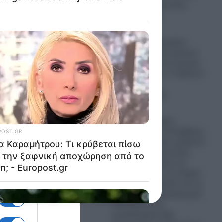
Ανώτατο θρησκευτικό
χώρος
ηγέτη (Βίντεο)
09.08.2026
Βουλγαρία: Εξερράγη
drone σε αγωγό φυσικού
αερίου κοντά στα σύνορα
με τη Ρουμανία- Τι δήλωσε
ο Βούλγαρος
Πρωθυπουργός
09.08.2026
Αντώνης Σαμαράς:
«Κλείδωσε» ο Σεπτέμβριος
για τον Μεσσήνιο ηγέτη!-Η
ραγδαία δημοσκοπική
άνοδος επιταχύνει τις
εξελίξεις για το νέο κόμμα-
Τα «κλειστά χαρτιά» και το
στοιχείο του αιφνιδιασμού
που κάνουν τη
μεταλλαγμένη Νέα