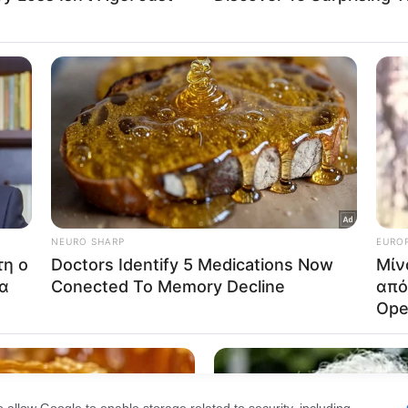
Out
σκηνικό, οπότε είναι δύσκολο. Δεν υπάρχει πολιτικός 
ιτικά ορφανή.
consents
o allow Google to enable storage related to advertising like cookies on
evice identifiers in apps.
o allow my user data to be sent to Google for online advertising
s.
to allow Google to send me personalized advertising.
o allow Google to enable storage related to analytics like cookies on
evice identifiers in apps.
o allow Google to enable storage related to functionality of the website
o allow Google to enable storage related to personalization.
o allow Google to enable storage related to security, including