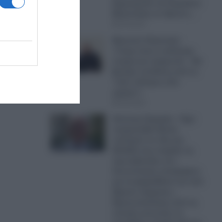
Δημοκρατία του Κυριάκου
Μητσοτάκη να ιδρώνει…
09.08.2026
ε ποτέ
Μασούντ Πεζεσκιάν:
«Τώρα είναι η καλύτερη
νδρέα
στιγμή για συμφωνία – Να
βγούμε επιτέλους από το
“ούτε πόλεμος ούτε
ειρήνη”»
09.08.2026
Αντώνης Σαμαράς : Έχει
συγκροτηθεί δίκτυο
στελεχών σε όλη την
Ελλάδα που στηρίζει τις
πρωτοβουλίες του –
Συνωστισμός υποψηφίων
για τα ψηφοδέλτια του υπό
ίδρυσιν κόμματος –
Προσωπικότητες από τις
τοπικές κοινωνίες σε