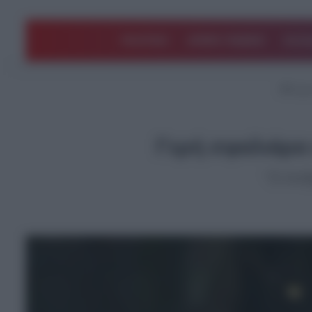
ΠΟΛΙΤΙΚΗ
ΑΡΘΡΑ ΓΝΩΜΗΣ
EΛΛΑ
Αρχι
Γερή σφαλιάρα 
"Ο Ανδ