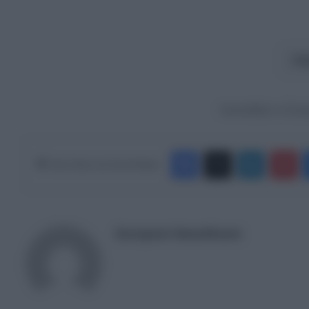
Δ
Ακολουθήστε το Europ
Facebook
X
LinkedIn
Pinterest
Κάνε Share στα Social Media
Europost NewsRoom