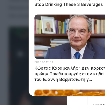
Opted 
δηλώσει ότι δε με εκφράζει το υπάρχον πολιτικό 
που να με εκφράζει για να ασχοληθώ. Νιώθω πολ
Google 
I want t
web or d
I want t
purpose
I want 
I want t
web or d
I want t
or app.
I want t
I want t