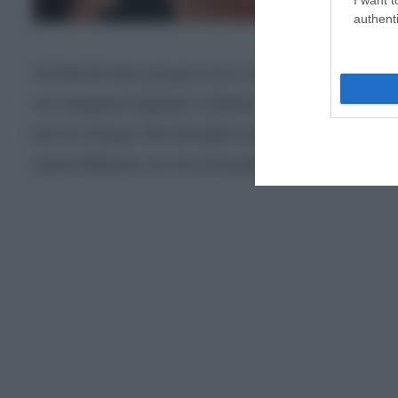
authenti
Το ΚΙΝ.ΑΛ δεν μπορώ να το πω ΠΑ.ΣΟ.Κ γιατί δε
τον σημερινό αρχηγό να δέσει ούτε τα κορδόνια
και τον κόσμο, δεν ξαναγίνονται. Ελπίζω να γίνει
προσπάθησαν να τον αντιγράψουν αλλά δεν τους