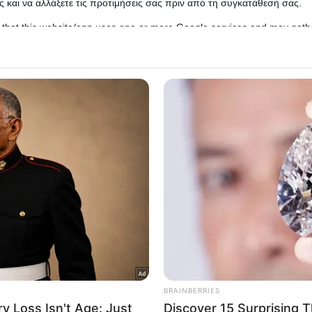
 και να αλλάξετε τις προτιμήσεις σας πριν από τη συγκατάθεσή σας.
 that this website/app uses one or more Google services and may gath
including but not limited to your visit or usage behaviour. You may click 
 to Google and its third-party tags to use your data for below specifi
ogle consent section.
l Data Processing Opt Outs
o opt-out of the Sharing of my personal data.
In
o opt-out of the Sale of my Personal Data.
In
to opt-out of processing my Personal Data for Targeted
ing.
In
o opt-out of Collection, Use, Retention, Sale, and/or Sharing
ersonal Data that Is Unrelated with the Purposes for which it
ναι η μέρα που μιλάει ο λαός. Εγώ όλα αυτά τα χρόνια
lected.