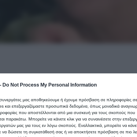
-
Do Not Process My Personal Information
ήρα του Ανδρέα Παπανδρέου, Δήμητρα Λιάνη, μιλώντ
θα άφηνε τον σημερινό αρχηγό του ΠΑΣΟΚ να δέσει ού
ι συνεργάτες μας αποθηκεύουμε ή έχουμε πρόσβαση σε πληροφορίες σ
es και επεξεργαζόμαστε προσωπικά δεδομένα, όπως μοναδικά αναγνωρι
 η πρώην πρώτη κυρία του ΠΑΣΟΚ και συνέχισε λέγον
ηροφορίες που αποστέλλονται από μια συσκευή για τους σκοπούς που
αι παρακάτω. Μπορείτε να κάνετε κλικ για να συναινέσετε στην επεξερ
εργατών μας για τους εν λόγω σκοπούς. Εναλλακτικά, μπορείτε να κάνετ
ε να δώσετε τη συγκατάθεσή σας ή να αποκτήσετε πρόσβαση σε πιο λε