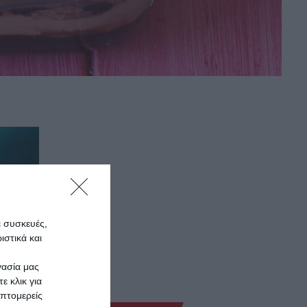
ε συσκευές,
στικά και
γασία μας
ε κλικ για
πτομερείς