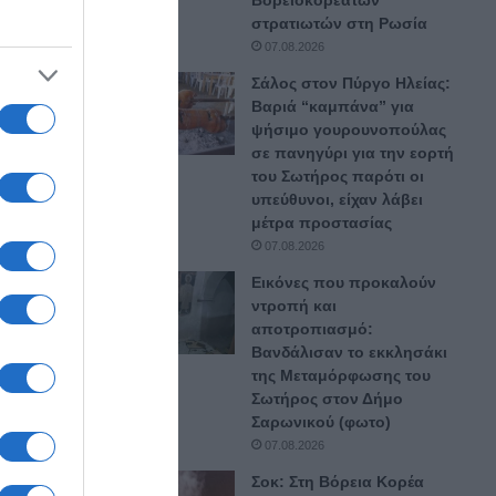
Βορειοκορεατών
στρατιωτών στη Ρωσία
07.08.2026
Σάλος στον Πύργο Ηλείας:
Βαριά “καμπάνα” για
ψήσιμο γουρουνοπούλας
σε πανηγύρι για την εορτή
του Σωτήρος παρότι οι
υπεύθυνοι, είχαν λάβει
μέτρα προστασίας
07.08.2026
Εικόνες που προκαλούν
ντροπή και
αποτροπιασμό:
Βανδάλισαν το εκκλησάκι
της Μεταμόρφωσης του
Σωτήρος στον Δήμο
Σαρωνικού (φωτο)
07.08.2026
Σοκ: Στη Βόρεια Κορέα