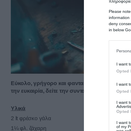
πληροφορίες
Please note
information 
deny consent
in below Go
Persona
I want t
Opted 
Εύκολο, γρήγορο και φανταστικό
γλυκό ψυγε
I want t
την ευκαιρία, δείτε την συνταγή για δροσερό 
Opted 
I want 
Advertis
Yλικά
Opted 
2 lt φρέσκο γάλα
I want t
of my P
1¼ φλ. ζάχαρη
was col