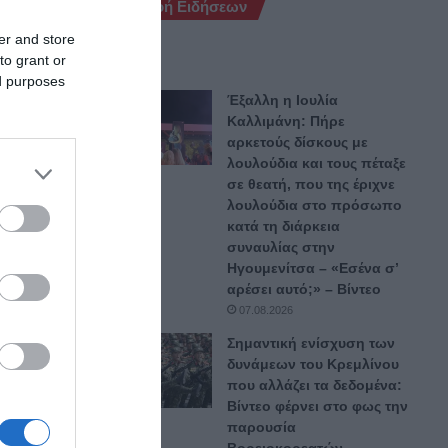
Ροή Ειδήσεων
er and store
to grant or
ed purposes
Έξαλλη η Ιουλία
Καλλιμάνη: Πήρε
αρκετούς δίσκους με
λουλούδια και τους πέταξε
σε θεατή, που της έριχνε
λουλούδια στο πρόσωπο
κατά τη διάρκεια
συναυλίας στην
Ηγουμενίτσα – «Εσένα σ’
ό. Με
αρέσει αυτό;» – Βίντεο
07.08.2026
Σημαντική ενίσχυση των
δυνάμεων του Κρεμλίνου
που αλλάζει τα δεδομένα:
Βίντεο φέρνει στο φως την
παρουσία