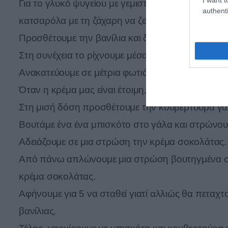
Για το γλυκό ψυγείου με γεμιστά μπισκότα, κρατά
authenti
κατσαρόλα με τη ζάχαρη να ζεσταθεί.
Προσθέτουμε την βανίλια και διαλύουμε το corn fl
Στη συνέχεια το ρίχνουμε μέσα στο ζεστό γάλα.
Ανακατεύουμε σε μέτρια φωτιά μέχρι να δέσει η κ
Όταν η κρέμα μας είναι έτοιμη, την χωρίζουμε στα
Στη μισή δόση προσθέτουμε την κουβερτούρα γάλ
Βουτάμε ένα ένα μπισκότο στο γάλα και στρώνου
Αδειάζουμε σε μια στρώση την κρέμα σοκολάτας.
Από πάνω απλώνουμε μια στρώση βουτηγμένα σε 
κρέμα σοκολάτας.
Αφήνουμε για 5 να σταθεί γιατί αλλιώς θα πεταχτ
βανίλιας.