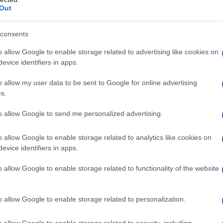
Out
consents
o allow Google to enable storage related to advertising like cookies on
evice identifiers in apps.
ας
o allow my user data to be sent to Google for online advertising
s.
ικάλυψη.
to allow Google to send me personalized advertising.
o allow Google to enable storage related to analytics like cookies on
evice identifiers in apps.
o allow Google to enable storage related to functionality of the website
Με βελούδινη υφή και γεμιστά μπισκότα
o allow Google to enable storage related to personalization.
o allow Google to enable storage related to security, including