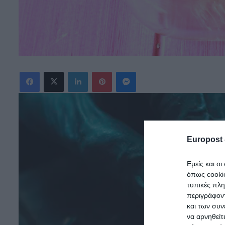
Facebook
X
LinkedIn
Pinterest
Messenger
Europost 
Εμείς και ο
όπως cooki
τυπικές πλ
περιγράφοντ
και των συν
να αρνηθείτ