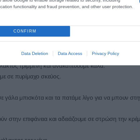
με 1/2 λίτρο γάλα χωριστά και βάζουμε το υπόλοιπο σε
cation functionality and fraud prevention, and other user protection.
our με το 1/2 λίτρο κρύο γάλα.
CONFIRM
ρέμα.
Data Deletion
Data Access
Privacy Policy
 δυο.
ακτος τριμμένη και ανακατεύουμε καλά.
με σε πυρίμαχο σκεύος.
γάλα μπισκότα και τα πατάμε λίγο για να μπουν στη
ούν στην επιφάνεια και αδειάζουμε σε στρώση την κρέ