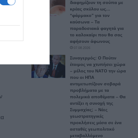
διαφημίζουν τη σούπα με
κρέας σκύλου ως…
“φάρμακο” για τον
καύσωνα – Τα
παραδοσιακά φαγητά για
το καλοκαίρι που θα σας
αφήσουν άφωνους
07.08.2026
Συναγερμός: Ο Πούτιν
έτοιμος να χτυπήσει χώρα
– μέλος του ΝΑΤΟ την ώρα
που οι ΗΠΑ
αντιμετωπίζουν σοβαρά
προβλήματα με τα
ν
πολεμικά αποθέματα – Θα
αντέξει η συνοχή της
Συμμαχίας; – Νέες
γεωστρατηγικές
μα
προκλήσεις μέσα σε ένα
ασταθές γεωπολιτικό
μεταβαλλόμενο