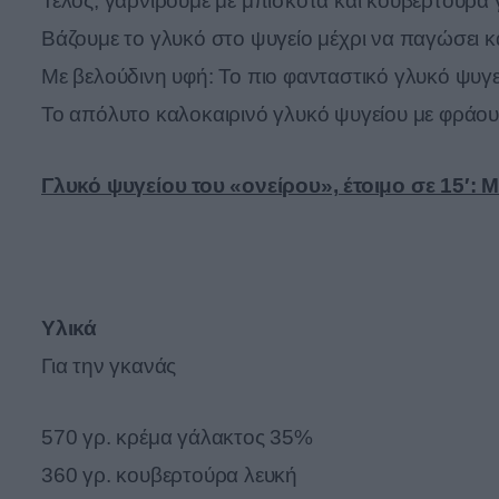
Τέλος, γαρνίρουμε με μπισκότα και κουβερτούρα 
Βάζουμε το γλυκό στο ψυγείο μέχρι να παγώσει κ
Με βελούδινη υφή: Το πιο φανταστικό γλυκό ψυγε
Το απόλυτο καλοκαιρινό γλυκό ψυγείου με φράουλ
Γλυκό ψυγείου του «ονείρου», έτοιμο σε 15′: 
Υλικά
Για την γκανάς
570 γρ. κρέμα γάλακτος 35%
360 γρ. κουβερτούρα λευκή