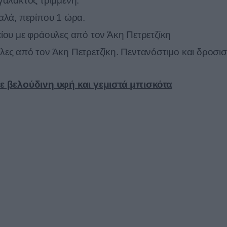
γάλακτος τριμμένη.
αλά, περίπου 1 ώρα.
ίου με φράουλες από τον Άκη Πετρετζίκη
ες από τον Άκη Πετρετζίκη. Πεντανόστιμο και δροσισ
Με βελούδινη υφή και γεμιστά μπισκότα