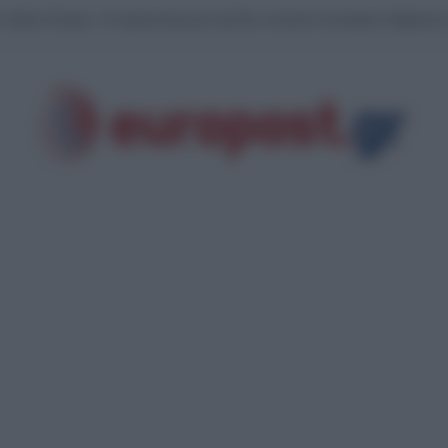
luencer στη Μύκονο: Έκανε σεξ μέσα σε εκκλησάκι και προκάλεσε ζημιές