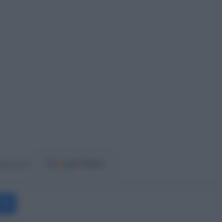
ost.gr στο
Messenger