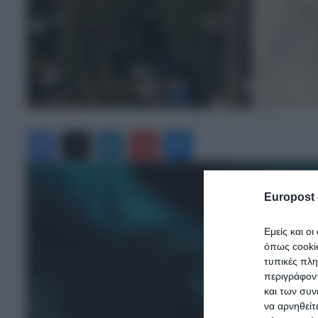
Facebook
X
LinkedIn
Pinterest
Messenger
Europost 
Εμείς και ο
όπως cooki
τυπικές πλ
περιγράφοντ
και των συν
να αρνηθείτ