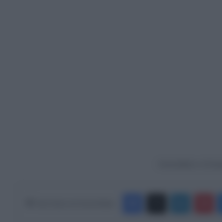
Ακολουθήστε το Europ
Facebook
X
LinkedIn
Pinterest
Κάνε Share στα Social Media