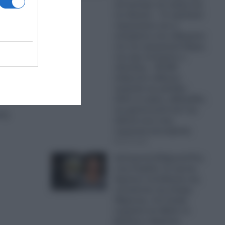
και έσπειρε τον τρόμο και
τον θάνατο – Το εφιαλτικό
παρασκήνιο και οι
ετικά.
αποφάσεις που οδήγησαν
γιατί
στο πιο τρομακτικό θέαμα,
που έχει αντικρίσει ο
πλανήτης – 80.000
άνθρωποι πέθαναν
 πιο
ακαριαία και χιλιάδες
ει ποτέ
άλλοι σε μέρες, εβδομάδες
και χρόνια μετά από την
ωση
έκθεσή τους στην
πυρηνική ακτινοβολία
06.08.2026
Δολοφονία Ελίζαμπεθ Ρος
στην Κυψέλη: Οι πρώτη
δημόσια τοποθέτηση της
οικογένειας της άτυχης
38χρονης, που έκοψε
κομμάτια και έβαλε σε
βαλίτσα ο Αφγανός