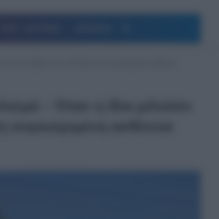
Αναζήτηση
ΥΓΕΙΑ – ΔΙΑΤΡΟΦΗ
ΔΗΜΟΦΙΛΗ
 και τους φόβους που συνοδεύουν τη συγκεκριμένη ασθένεια
σμό – Όταν η ίδια μιλούσε
η συγκεκριμένη ασθένεια