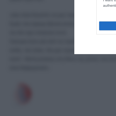
authenti
«Δεν είναι δυνατόν να μην λιγοψυχήσεις, ούτε μία
Εμείς που έχουμε βιώσει αυτές τις καταστάσεις πα
λες δεν έχει τελειώσει ποτέ.
Σίγουρα ήταν μία από τις περιπτώσεις τις πολύ σ
καλές, πιο ήπιες. Να μην τρομοκρατηθούν οι γυνα
αυτό;”. Μετά μπαίνεις στη θέση της μάνας που δε 
είναι διαφορετικά».