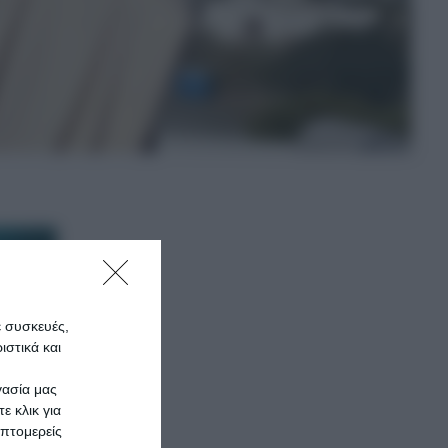
ε συσκευές,
στικά και
γασία μας
ε κλικ για
πτομερείς