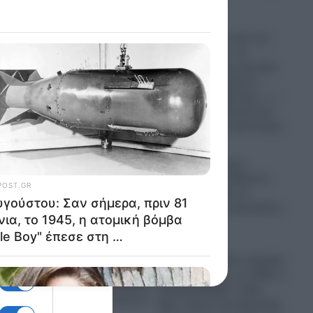
νοσοκομείου
ης,
06.08.2026
Έκρηξη οργής από τον
Χρίστο Κούγια: «Η
προσωπική μου ζωή δεν
αποτελεί αντικείμενο
αρή
δημόσιας συζήτησης…» –
Η αυστηρή ανακοίνωση
και το δημόσιο ξέσπασμα
06.08.2026
Σάλος με διάσημη
influencer στη Μύκονο:
 που
Έκανε σεξ μέσα σε
εκκλησάκι και προκάλεσε
μην
ζημιές
06.08.2026
6 Αυγούστου: Σαν σήμερα,
πριν 81 χρόνια, το 1945, η
ατομική βόμβα “Little
Boy” έπεσε στη Χιροσίμα