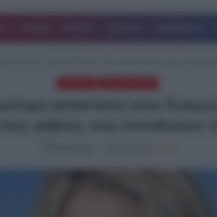
ΔΑ
ΚΟΣΜΟΣ
ΙΣΤΟΡΙΕΣ
ΑΘΛΗΤΙΚΑ
ΕΠΙΧΕΙΡΗΣΕΙΣ
η κατάσταση στον Ευαγγελισμό – Όταν η ίδια μιλούσε για τα συναισθήματα
STORIES
ΤΕΛΕΥΤΑΙΑ ΝΕΑ
ίσιμη κατάσταση στον Ευαγγελι
ι τους φόβους που συνοδεύουν τ
NewsRoom
18.05.2026, 21:58
998