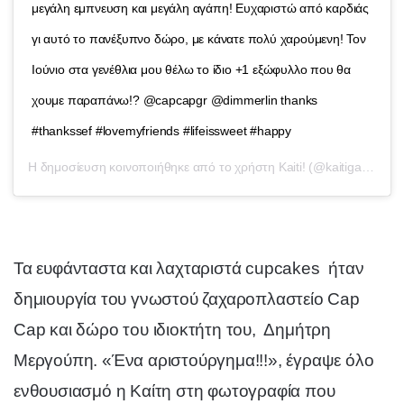
μεγάλη εμπνευση και μεγάλη αγάπη! Ευχαριστώ από καρδιάς
γι αυτό το πανέξυπνο δώρο, με κάνατε πολύ χαρούμενη! Τον
Ιούνιο στα γενέθλια μου θέλω το ίδιο +1 εξώφυλλο που θα
χουμε παραπάνω!? @capcapgr @dimmerlin thanks
#thankssef #lovemyfriends #lifeissweet #happy
Η δημοσίευση κοινοποιήθηκε από το χρήστη
Kaiti!
(@kaitigarbi) στις
Τα ευφάνταστα και λαχταριστά cupcakes ήταν
δημιουργία του γνωστού ζαχαροπλαστείο Cap
Cap και δώρο του ιδιοκτήτη του, Δημήτρη
Μεργούπη. «Ένα αριστούργημα!!!», έγραψε όλο
ενθουσιασμό η Καίτη στη φωτογραφία που