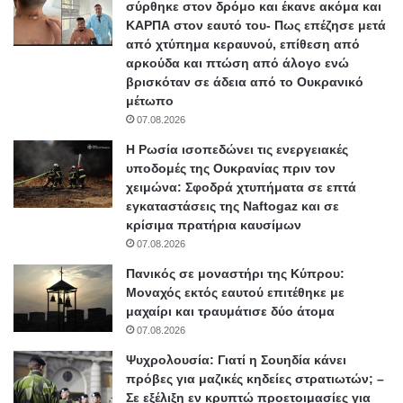
σύρθηκε στον δρόμο και έκανε ακόμα και
ΚΑΡΠΑ στον εαυτό του- Πως επέζησε μετά
από χτύπημα κεραυνού, επίθεση από
αρκούδα και πτώση από άλογο ενώ
βρισκόταν σε άδεια από το Ουκρανικό
μέτωπο
07.08.2026
Η Ρωσία ισοπεδώνει τις ενεργειακές
υποδομές της Ουκρανίας πριν τον
χειμώνα: Σφοδρά χτυπήματα σε επτά
εγκαταστάσεις της Naftogaz και σε
κρίσιμα πρατήρια καυσίμων
07.08.2026
Πανικός σε μοναστήρι της Κύπρου:
Μοναχός εκτός εαυτού επιτέθηκε με
μαχαίρι και τραυμάτισε δύο άτομα
07.08.2026
Ψυχρολουσία: Γιατί η Σουηδία κάνει
πρόβες για μαζικές κηδείες στρατιωτών; –
Σε εξέλιξη εν κρυπτώ προετοιμασίες για