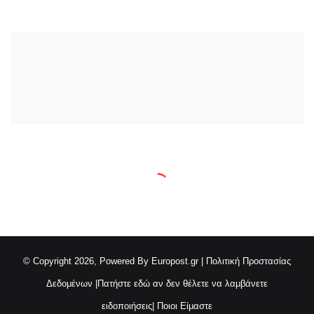
© Copyright 2026, Powered By Europost.gr |
Πολιτική Προστασίας
Δεδομένων
|
Πατήστε εδώ αν δεν θέλετε να λαμβάνετε
ειδοποιήσεις
|
Ποιοι Είμαστε