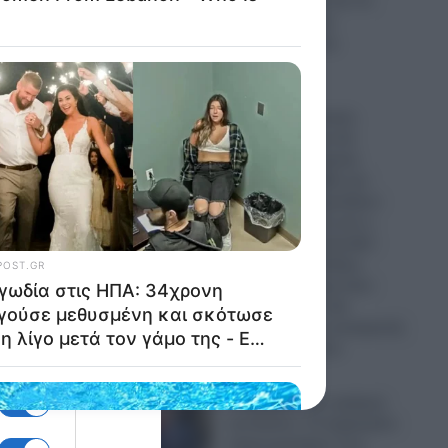
από τη Μόσχα και να
ενισχύσουν την
ενεργειακή τους
αυτονομία!
08.08.2026
εται
Νέος γεωπολιτικός
ι, κι
“σεισμός” στην Αν.
Μεσόγειο: Τουρκία,
ε
Σαουδική Αραβία και
Πακιστάν σχηματίζουν
αμυντικό άξονα και η
Αθήνα παρακολουθεί
κ των
“στενά” τις εξελίξεις
χάνοντας ακόμη έναν
σύμμαχο – Τα νέα
δεδομένα και η ανατροπή
των ισορροπιών
08.08.2026
“Ξεθάψαν” την αράχνη
 σε
του Άσαντ: Το ξεχασμένο
σημειωματάριο που