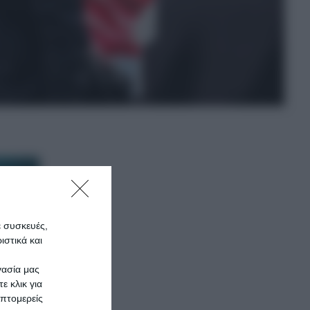
ε συσκευές,
στικά και
γασία μας
ε κλικ για
πτομερείς