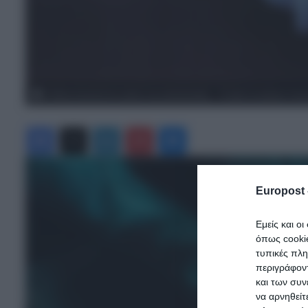
Η Μέση Ανατολή στο χείλος της καταστροφής – Το Ιράν σε κρίσιμο στα
Facebook
X
LinkedIn
Pinterest
Messenger
Europost 
Εμείς και ο
όπως cooki
τυπικές πλ
περιγράφοντ
και των συν
να αρνηθείτ