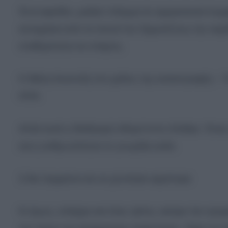
Ένα αιφνίδιο, μαζικό πλήγμα σε αμερικανικά συ
αντηχήσει από τα στενά του Ορμούζ έως την καρδ
σταθερότητα σε στάχτες.
Η Μέση Ανατολή στο χείλος της καταστροφής – Τ
ΗΠΑ
Αλλά αυτή η διαδρομή οδηγεί στον όλεθρο. Ένας
και η ανθρωπότητα το γνωρίζει καλά.
3.Να περιμένει και να χτυπήσει αργότερα
Κι όμως, υπάρχει και ένας τρίτος, ακόμα πιο τρο