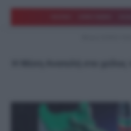
ΠΟΛΙΤΙΚΗ
ΑΡΘΡΑ ΓΝΩΜΗΣ
EΛΛΑ
Αρχική
/
ΚΟΣΜΟΣ
/
Η Μέσ
Η Μέση Ανατολή στο χείλος 