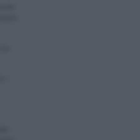
που θα
τηγική
 των
το –
ίζει