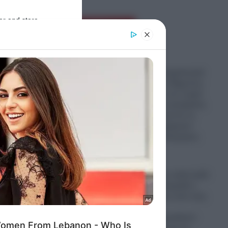
er and store
Ροή Ειδήσεων
to grant or
ed purposes
Μυστράς: Με ψυχολογικά
προβλήματα ο 55χρονος
που κρατούσε τον νεκρό
πατέρα του σε καταψύκτη
– «Δεν είπε ποτέ ότι το
έκανε για τα χρήματα»
ισχυρίζεται ο δικηγόρος
του
08.08.2026
ικές
Ουκρανία: Πριν καλά-καλά
φτάσει στο Βελιγράδι ο
Ζελένσκι ζήτησε από τους
Σέρβους
 των
να…«απομακρυνθούν»