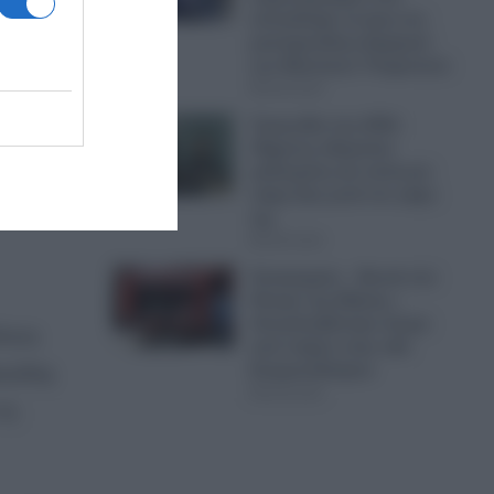
ογή
αποκάλυψε τα ίχνη του
μυστηριώδους Αρχηγού
των Μυστικών Υπηρεσιών
08.08.2026
τούν
Τραγωδία στις ΗΠΑ:
34χρονη οδηγούσε
μεθυσμένη και σκότωσε
ευση.
νύφη λίγο μετά τον γάμο
της
08.08.2026
Συναγερμός – Φωτιά στο
Κέντρο της Αθήνας –
Απεγκλωβίστηκε άτομο
όλους
από κτήριο στην οδό
Κουμουνδούρου
κιώδης
08.08.2026
τη