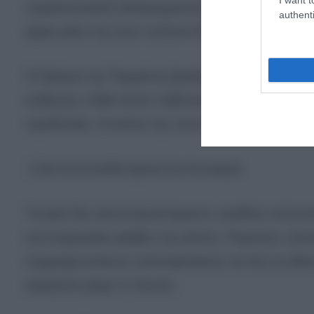
παρασκηνιακές διαπραγματεύσεις, να δείξει στον 
authenti
φέρει μέσα της έναν πολιτικό θάνατο.
Οι δρόμοι της Τεχεράνης βράζουν. Οι φρουροί τη
εκδίκηση. Κάθε λεπτό παθητικότητας διαβρώνει τ
προδοσίας. Η εικόνα της «ανυπότακτης Ισλαμικής 
2.Να αντεπιτεθεί άμεσα και δυναμικά
Το Ιράν δεν είναι απροετοίμαστο. Διαθέτει οπλο
και ενεργειακές φλέβες της Δύσης. Πύραυλοι, dro
συμμαχία σιιτικών πολιτοφυλακών σε όλη τη Μέσ
Δαμασκό μέχρι τη Σαναά.