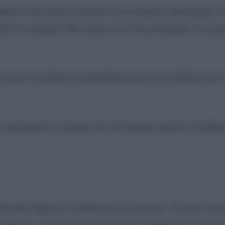
μφέροντα θα ήταν η απόλυτη αντεπίθεση. Μια έκρηξη 
ιά του Ισραήλ. Μια κίνηση που θα μετατρέψει τη στρα
ο Ιράν σε κρίσιμο σταυροδρόμι μετά την επίθεση-σοκ
 γενικευμένος πόλεμος δεν θα αφήσει κανέναν αλώβη
μακτικός δρόμος: η εκδίκηση με υπομονή. Το Ιράν γνωρ