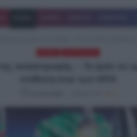
ΔΑ
ΚΟΣΜΟΣ
ΙΣΤΟΡΙΕΣ
ΑΘΛΗΤΙΚΑ
ΕΠΙΧΕΙΡΗΣΕΙΣ
η Ανατολή στο χείλος της καταστροφής – Το Ιράν σε κρίσιμο σταυροδρόμι μ
ΚΟΣΜΟΣ
ΤΕΛΕΥΤΑΙΑ ΝΕΑ
της καταστροφής – Το Ιράν σε κ
επίθεση-σοκ των ΗΠΑ
Συντακτική Ομάδα
22.06.2025, 10:27
764