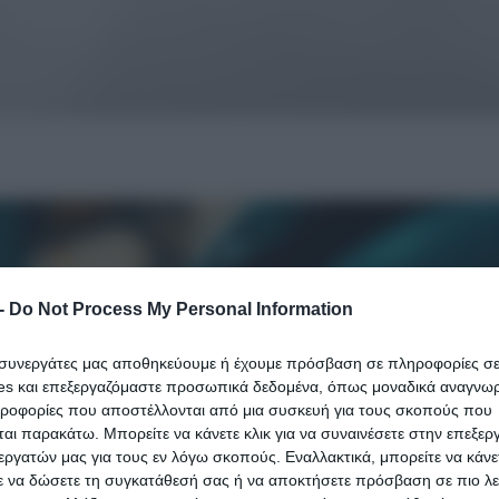
-
Do Not Process My Personal Information
ι συνεργάτες μας αποθηκεύουμε ή έχουμε πρόσβαση σε πληροφορίες σ
es και επεξεργαζόμαστε προσωπικά δεδομένα, όπως μοναδικά αναγνωρι
ηροφορίες που αποστέλλονται από μια συσκευή για τους σκοπούς που
αι παρακάτω. Μπορείτε να κάνετε κλικ για να συναινέσετε στην επεξερ
εργατών μας για τους εν λόγω σκοπούς. Εναλλακτικά, μπορείτε να κάνετ
ε να δώσετε τη συγκατάθεσή σας ή να αποκτήσετε πρόσβαση σε πιο λε