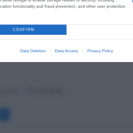
cation functionality and fraud prevention, and other user protection.
CONFIRM
Data Deletion
Data Access
Privacy Policy
ost.gr στο
Messenger