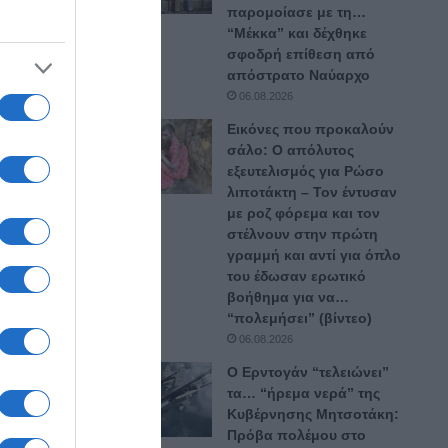
γους,
παρομοίασε με τη…
“Μέκκα” και δέχθηκε
λάδα ο
σφοδρή επίθεση από
απόστρατο Ναύαρχο
06.08.2026
Εικόνες που προκαλούν
αφρώς
σάλο: Ο απόλυτος
εξευτελισμός για Ρώσo
τός θα
λιποτάκτη – Τον έντυσαν
με ροζ φόρεμα και τον
στέλνουν στην πρώτη
γραμμή και αντί για όπλο
υ
του έδωσαν ερωτικό
βοήθημα για να…
τη και
“πολεμήσει” (βίντεο)
γα
.
06.08.2026
Ο Ερντογάν “τελειώνει”
τα… “ήρεμα νερά” της
Κυβέρνησης Μητσοτάκη:
Πρόβα πολέμου στο