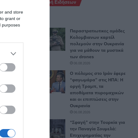
Ροή Ειδήσεων
er and store
to grant or
ed purposes
Παραστρατιωτικες ομάδες
Κολομβιανων καρτέλ
πολεμούν στην Ουκρανία
για να μάθουν τα μυστικά
των drones
06.08.2026
Ο πόλεμος στο Ιράν έφερε
“φαγωμάρα” στις ΗΠΑ: Η
οργή Τραμπ, τα
φεται
αποθέματα πυρομαχικών
και οι επιπτώσεις στην
 με
Ουκρανία
06.08.2026
“Σφαγή” στην Τουρκία για
την Παναγία Σουμελά:
Επιχειρηματίας την