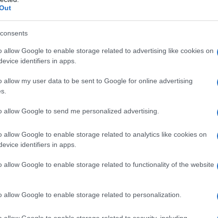
ιμές του φετινού χειμώνα. Σύμφωνα με τους μετεωρολό
Out
ρόμοιο με αυτό της
Στοκχόλμης
, ενώ στη Βόρεια Ελ
consents
ου
.
o allow Google to enable storage related to advertising like cookies on
evice identifiers in apps.
ρε ότι το Σάββατο η
Αθήνα
θα έχει θερμοκρασίες ελ
o allow my user data to be sent to Google for online advertising
 ο
Κλέαρχος Μαρουσάκης
προειδοποίησε ότι ο παγε
s.
 τις νυχτερινές και πρωινές ώρες.
to allow Google to send me personalized advertising.
νουν τα
7-8 μποφόρ
, θα επιδεινώσουν την αίσθηση το
o allow Google to enable storage related to analytics like cookies on
evice identifiers in apps.
ημειωθούν σε
Βόρεια Αττική, Εύβοια, Κυκλάδες, Κρή
o allow Google to enable storage related to functionality of the website
φαινόμενα στην
Αττική δεν θα είναι ιδιαίτερα αξιόλο
τεωρολόγοι
o allow Google to enable storage related to personalization.
o allow Google to enable storage related to security, including