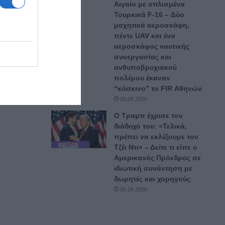
Αιγαίο με οπλισμένα
ιγαίο
Τουρκικά F-16 – Δύο
σεις,
μαχητικά αεροσκάφη,
πέντε UAV και ένα
αεροσκάφος ναυτικής
 Θα
συνεργασίας και
ανθυποβρυχιακού
πολέμου έκαναν
“κόσκινο” το FIR Αθηνών
06.08.2026
Ο Τραμπ έχρισε τον
διάδοχό του: «Τελικά,
πρέπει να εκλέξουμε τον
Τζέι Ντι» – Δείτε τι είπε ο
Αμερικανός Πρόεδρος σε
ιδιωτική συνάντηση με
δωρητές και χορηγούς
06.08.2026