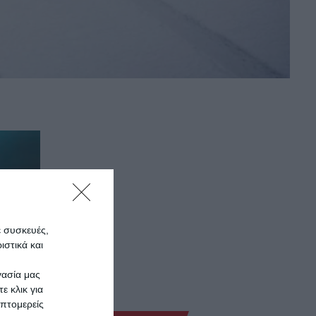
ε συσκευές,
στικά και
γασία μας
ε κλικ για
πτομερείς