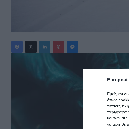
Facebook
X
LinkedIn
Pinterest
Messenger
Europost 
Εμείς και ο
όπως cooki
τυπικές πλ
περιγράφοντ
και των συν
να αρνηθείτ