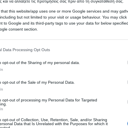
 και να αλλάξετε τις προτιμήσεις σας πριν από τη συγκατάθεσή σας.
 that this website/app uses one or more Google services and may gath
including but not limited to your visit or usage behaviour. You may click 
 to Google and its third-party tags to use your data for below specifi
ogle consent section.
l Data Processing Opt Outs
o opt-out of the Sharing of my personal data.
In
η με την πιο κρύα ημέρα του χειμώνα να καταγρά
o opt-out of the Sale of my Personal Data.
θα επικρατήσουν σε όλη την επικράτεια, με τον
In
βίας. Αναμένονται χιόνια ακόμα και σε περιοχές
to opt-out of processing my Personal Data for Targeted
ing.
In
o opt-out of Collection, Use, Retention, Sale, and/or Sharing
 την ονομασία
Coral
θα κορυφωθεί το
Σάββατο
, με τις
ersonal Data that Is Unrelated with the Purposes for which it
lected.