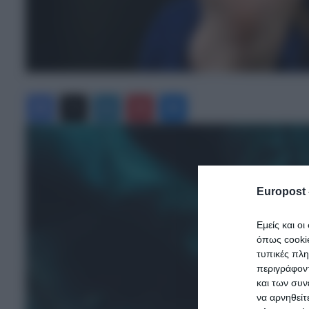
Facebook
X
LinkedIn
Pinterest
Messenger
Europost 
Εμείς και ο
όπως cooki
τυπικές πλ
περιγράφοντ
και των συν
να αρνηθείτ