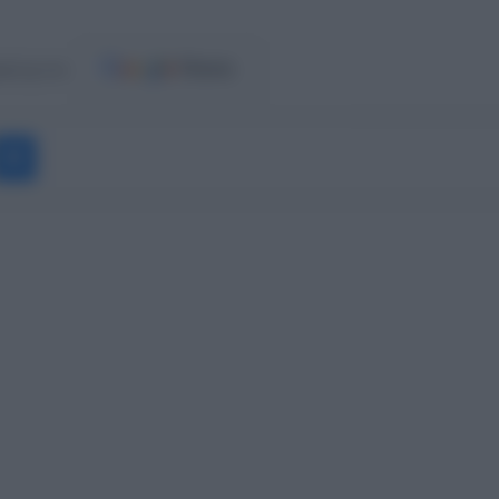
ost.gr στο
Messenger