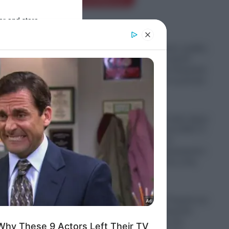
Ροή Ειδήσεων
er and store
to grant or
ed purposes
Παραστρατιωτικες ομάδες
Κολομβιανων καρτέλ
πολεμούν στην Ουκρανία
για να μάθουν τα μυστικά
των drones
06.08.2026
Ο πόλεμος στο Ιράν έφερε
“φαγωμάρα” στις ΗΠΑ: Η
οργή Τραμπ, τα
 που
αποθέματα πυρομαχικών
και οι επιπτώσεις στην
Ουκρανία
06.08.2026
ου
“Σφαγή” στην Τουρκία για
την Παναγία Σουμελά:
Επιχειρηματίας την