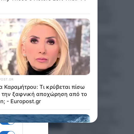
παρομοίασε με τη…
α από
“Μέκκα” και δέχθηκε
σφοδρή επίθεση από
απόστρατο Ναύαρχο
06.08.2026
«Έχει
Εικόνες που προκαλούν
η πηγή.
σάλο: Ο απόλυτος
εξευτελισμός για Ρώσo
λιποτάκτη – Τον έντυσαν
με ροζ φόρεμα και τον
 και
στέλνουν στην πρώτη
γραμμή και αντί για όπλο
του έδωσαν ερωτικό
βοήθημα για να…
“πολεμήσει” (βίντεο)
06.08.2026
νου θα
Ο Ερντογάν “τελειώνει”
τα… “ήρεμα νερά” της
Κυβέρνησης Μητσοτάκη:
Πρόβα πολέμου στο