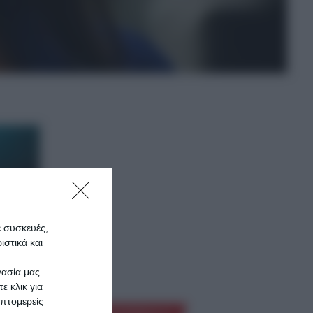
ε συσκευές,
στικά και
γασία μας
ε κλικ για
πτομερείς