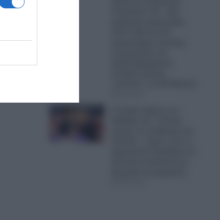
Αιγαίο με οπλισμένα
Τουρκικά F-16 – Δύο
μαχητικά αεροσκάφη,
πέντε UAV και ένα
αεροσκάφος ναυτικής
συνεργασίας και
ανθυποβρυχιακού
πολέμου έκαναν
“κόσκινο” το FIR Αθηνών
06.08.2026
Ο Τραμπ έχρισε τον
διάδοχό του: «Τελικά,
πρέπει να εκλέξουμε τον
Τζέι Ντι» – Δείτε τι είπε ο
Αμερικανός Πρόεδρος σε
ιδιωτική συνάντηση με
δωρητές και χορηγούς
06.08.2026