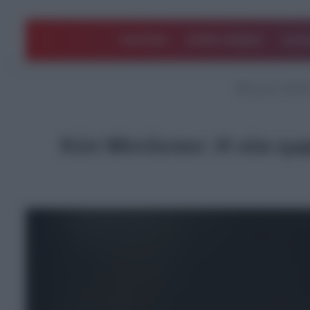
ΠΟΛΙΤΙΚΗ
ΑΡΘΡΑ ΓΝΩΜΗΣ
EΛΛΑ
Αρχική
/
ΤΕΛΕΥ
Κέιτ Μίντλετον: Η νέα ε