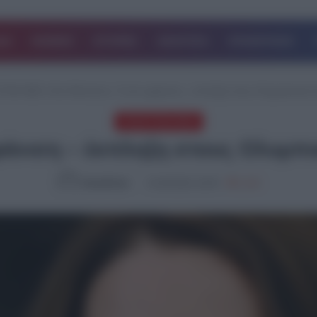
ΔΑ
ΚΟΣΜΟΣ
ΙΣΤΟΡΙΕΣ
ΑΘΛΗΤΙΚΑ
ΕΠΙΧΕΙΡΗΣΕΙΣ
ΤΑΙΑ ΝΕΑ
/
Κέιτ Μίντλετον: Η νέα εμφάνιση – έκπληξη στους Ολυμπιακούς 
ΤΕΛΕΥΤΑΙΑ ΝΕΑ
μφάνιση – έκπληξη στους Ολυμπ
NewsRoom
01.08.2024, 20:45
1,046