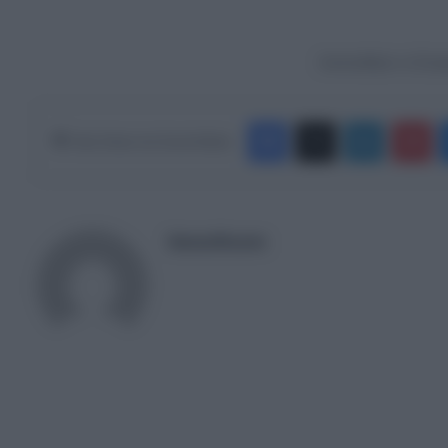
Ακολουθήστε το Europ
Facebook
X
LinkedIn
Pinterest
Κάνε Share στα Social Media
NewsRoom