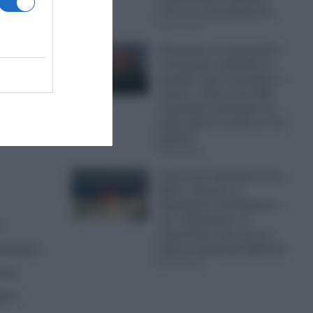
ξε
από ό,τι απελευθερώνει
09.08.2026
Πυρκαγιές: Σε πορτοκαλί
συναγερμό η Ελλάδα τη
ωμένη
Δευτέρα- Στα 9 μποφόρ οι
άνεμοι – Πάνω από 400
πυρκαγιές κατέκαψαν τη
χώρα μέσα σε μόλις σε 10
ημέρες!
09.08.2026
Απίστευτη πρόκληση στη
Μήλο: Έκαναν το
Σαρακήνικο ελικοδρόμιο
και «πάρκαραν» το
ελικόπτερο τους για να…
απάτησε
ρίξουν μια βουτιά! (Βίντεο)
09.08.2026
που
ουν