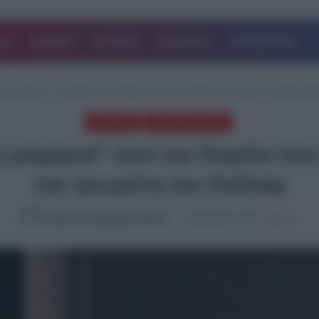
ΔΑ
ΚΟΣΜΟΣ
ΙΣΤΟΡΙΕΣ
ΑΘΛΗΤΙΚΑ
ΕΠΙΧΕΙΡΗΣΕΙΣ
ιτ Μίντλετον: “Πισώπλατη μαχαιριά” από την Καμίλα που έκανε επίσημη εμφά
ΚΟΣΜΟΣ
ΤΕΛΕΥΤΑΙΑ ΝΕΑ
η μαχαιριά” από την Καμίλα που
την ερωμένη του Ουίλιαμ
Καλλιόπη Χαραλαμποπούλου
18.05.2024, 12:55
2,621