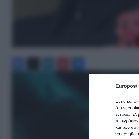
Facebook
X
LinkedIn
Pinterest
Messenger
Europost 
Εμείς και ο
όπως cooki
τυπικές πλ
περιγράφοντ
και των συν
να αρνηθείτ