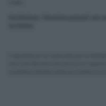
επαφές.
Κέιτ Μίντλετον: “Πισώπλατη μαχαιριά” από τ
του Ουίλιαμ
Η φημολογία για την προσωπική ζωή του διαδόχου
όταν η Κέιτ Μίντλετον ήταν έγκυος στον πρίγκιπα
οποιαδήποτε βασιλική εκδήλωση πυροδοτεί την ίν