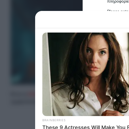
πληροφορίες
Please note
information 
deny consent
in below Go
Persona
I want t
Opted 
I want t
Opted 
Ενώ η
Κέιτ Μίντλετον
δίνει μάχη με τον καρκί
I want 
εμφανίστηκε σε εκδήλωση με τη βασίλισσα
Κα
Advertis
Opted 
I want t
of my P
was col