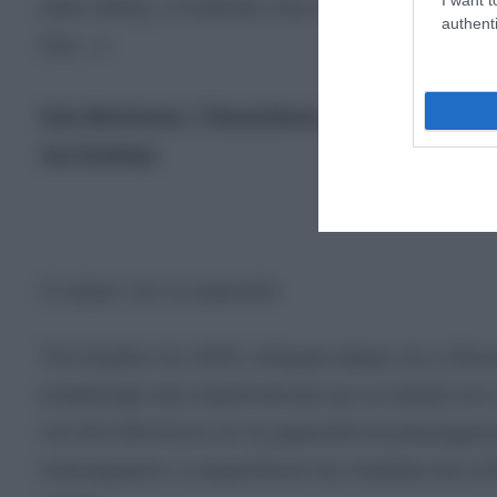
Δείτε επίσης: «Γονάτισε» πια η Κέιτ Μίντλετον: Μ
authenti
όλα…»
Κέιτ Μίντλετον: “Πισώπλατη μαχαιριά” από τ
του Ουίλιαμ
Οι φήμες για τη μαρκησία
Τον Απρίλιο του 2023, υπήρχαν φήμες ότι η Χάνμ
ανακάλυψε κάτι συγκλονιστικό για τη σύζυγό του.
την Κέιτ Μίντλετον με τη μαρκησία και μακροχρόν
κυκλοφορούν, η πριγκίπισσα της Ουαλίας και η Ρ