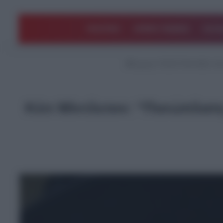
ΠΟΛΙΤΙΚΗ
ΑΡΘΡΑ ΓΝΩΜΗΣ
EΛΛΑ
Αρχική
/
ΤΕΛΕΥΤΑΙΑ ΝΕΑ
/
Κέ
Κέιτ Μίντλετον: “Πισώπλατ