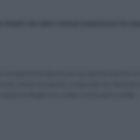
ην Καμίλα που έκανε επίσημη εμφάνιση με την ερ
 του βρετανικού θρόνου και της κόμισσα ξεκίνησε το
 Λούις. Όπως είναι φυσικό, η παρουσία της Χάνμπερι 
τριγκα και θυμίζει στον κόσμο τα όσα έχουν ειπωθεί.