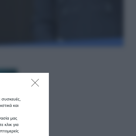
ε συσκευές,
στικά και
γασία μας
ε κλικ για
πτομερείς