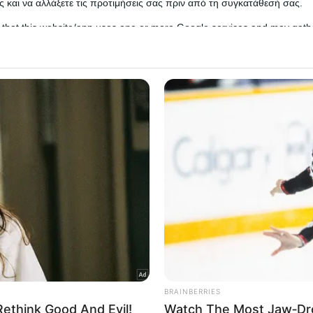
 και να αλλάξετε τις προτιμήσεις σας πριν από τη συγκατάθεσή σας.
 that this website/app uses one or more Google services and may gath
including but not limited to your visit or usage behaviour. You may click 
 to Google and its third-party tags to use your data for below specifi
ogle consent section.
l Data Processing Opt Outs
o opt-out of the Sharing of my personal data.
In
o opt-out of the Sale of my Personal Data.
In
νο, η φερόμενη ως ερωμένη του πρίγκιπα Ουίλιαμ
to opt-out of processing my Personal Data for Targeted
μίλα
.
ing.
In
o opt-out of Collection, Use, Retention, Sale, and/or Sharing
ersonal Data that Is Unrelated with the Purposes for which it
lected.