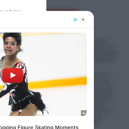
er and store
Ροή Ειδήσεων
to grant or
ed purposes
Πυρκαγιά στο Στεφάνι
Κορινθίας: «Ξέσπασε σε
σημείο με φωτοβολταϊκά!»
αναφέρει ο αντιδήμαρχος
09.08.2026
ΗΠΑ: Ο δρόμος από το
Μίσιγκαν ως τον Λευκό
Οίκο- Τι σημαίνει η νίκη
του Αμπντούλ Ελ-Σαγέντ
για τους Δημοκρατικούς-
Πως μπορεί να γίνει ο
πρώτος Μουσουλμάνος
Γερουσιαστής στην
ιστορία των ΗΠΑ