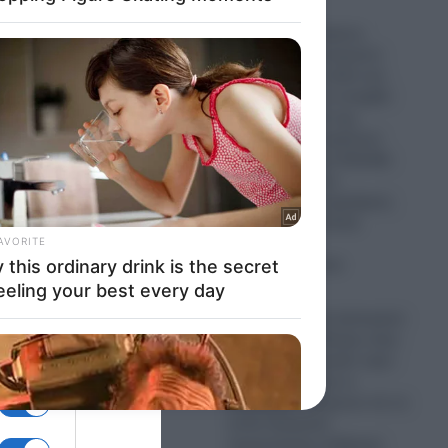
09.08.2026
 στην
Τουρκία: Ο Τούρκος
Υπουργός Εξωτερικών
αι άλλα
Χακάν Φιντάν καλεί και
την Αίγυπτο να ενταχθεί
στη “Συμφωνία της
Μέκκας”!- Οι τεράστιοι
κίνδυνοι για την Ελλάδα
που βλέπει τους
φαινομενικά συμμάχους
ωμένη
της στην Ανατολική
Μεσόγειο να
απομακρύνονται
09.08.2026
Κίνα: Οι Κινέζοι ξεκίνησαν
να φυτεύουν δέντρα στην
πους
έρημο Τακλαμακάν πριν
50 χρόνια-Τώρα οι
δορυφόροι δείχνουν ότι το
τοπίο δεσμεύει
περισσότερο άνθρακα