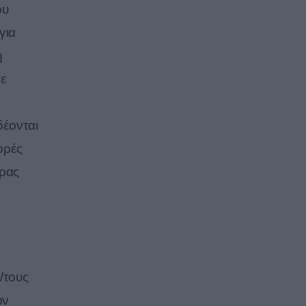
ου
για
η
ε
δέονται
ορές
ώρας
/τους
ων