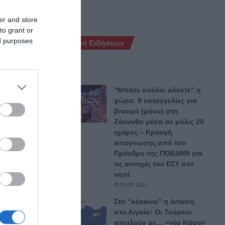
er and store
to grant or
ed purposes
Ροή Ειδήσεων
“Μπάτε σκύλοι αλέστε” η
χώρα: 8 καταγγελίες για
βιασμό (μόνο) στη
Ζάκυνθο μέσα σε μόλις 20
ημέρες – Κραυγή
απόγνωσης από τον
Πρόεδρο της ΠΟΕΔΗΝ για
τις αντοχές του ΕΣΥ στο
νησί
06.08.2026
ιεθνής
Στο “κόκκινο” η ένταση
α
στο Αιγαίο: Οι Τούρκοι
ν σε
απειλούν με… «νέα Κάσο»