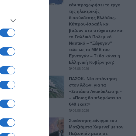
εάν προχωρήσει το έργο
της ηλεκτρικής
διασύνδεσης Ελλάδας-
Κύπρου-Ισραήλ και
βάζουν στο στόχαστρο και
το Γαλλικό Πολεμικό
Ναυτικό – “Ξέφυγαν”
τελείως τα ΜΜΕ του
 νέους
Ερντογάν – Τι θα κάνει η
Ελληνική Κυβέρνηση;
πη και
06.08.2026
ΠΑΣΟΚ: Νέα απάντηση
στον Άδωνι για τα
«Σπιτάκια Ανακύκλωσης»
η των
– «Ποιος θα πληρώσει τα
 με τη
€40 εκατ;»
06.08.2026
Συνάντηση-αίνιγμα του
Μοτζτάμπα Χαμενεΐ με τον
νους
Πεζεσκιάν μέσα σε