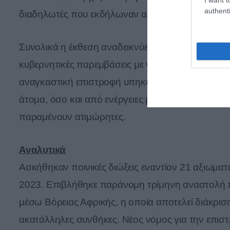
authenti
διαδηλωτές που εκδήλωναν αλληλεγγύη με τους 
Συνολικά η έκθεση αναδεικνύει πλήγματα σε αν
κυβερνητικές παρεμβάσεις με νόμους και διατά
αναγκαστική επιστροφή υπηκόων τρίτων χωρών, 
άτομα, όσο και από ενέργειες μηχανισμών επιβολ
παραμένουν ατιμώρητες.
Αναλυτικά
Ασκήθηκαν ποινικές διώξεις εναντίον 21 αξιωματ
2023. Επιβλήθηκε παράνομη τρίμηνη αναστολή 
μέσω Βόρειας Αφρικής, η οποία αποτελεί διάκριση
ακατάλληλες συνθήκες. Νέος νόμος για την επι