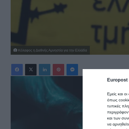
Κόλαφος η Διεθνής Αμνηστία για την Ελλάδα
Facebook
X
LinkedIn
Pinterest
Messenger
Europost 
Εμείς και ο
όπως cooki
τυπικές πλ
περιγράφοντ
και των συν
να αρνηθείτ