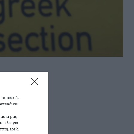
ε συσκευές,
στικά και
γασία μας
ε κλικ για
πτομερείς