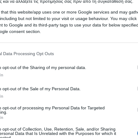
 και να αλλάξετε τις προτιμήσεις σας πριν από τη συγκατάθεσή σας.
 that this website/app uses one or more Google services and may gath
including but not limited to your visit or usage behaviour. You may click 
 to Google and its third-party tags to use your data for below specifi
ogle consent section.
l Data Processing Opt Outs
o opt-out of the Sharing of my personal data.
In
o opt-out of the Sale of my Personal Data.
In
to opt-out of processing my Personal Data for Targeted
ις κατά του συλλογικού συστήματος δράσης και
ing.
In
ίου και της κοινωνίας των πολιτών», αναφέρει η Δ
των δικαιωμάτων στον κόσμο και καλεί τα κράτη ν
o opt-out of Collection, Use, Retention, Sale, and/or Sharing
ersonal Data that Is Unrelated with the Purposes for which it
ατά των ανθρωπίνων δικαιωμάτων τάξης πραγμάτω
lected.