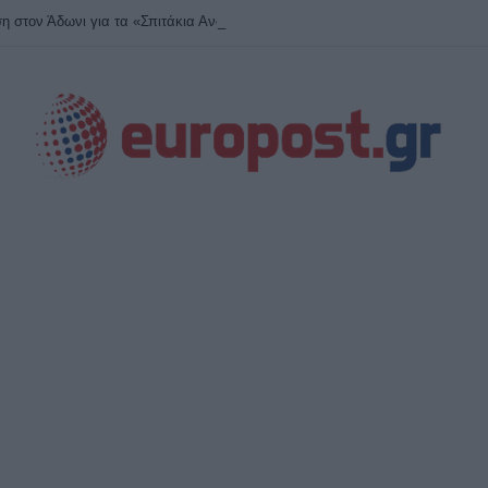
 στον Άδωνι για τα «Σπιτάκια Ανακύκλωσης» – «Ποιος θα πληρώσει τα €40