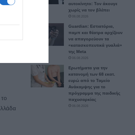
αυτοκίνητο: Τον άκουγε
χωρίς να τον βλέπει
06.08.2026
Guardian: Εστιατόρια,
 από
παμπ και θέατρα αρχίζουν
να απαγορεύουν τα
«κατασκοπευτικά γυαλιά»
ΟΑΤΚΙ+
της Μeta
06.08.2026
Ερωτήματα για την
κατανομή των 68 εκατ.
ευρώ από το Ταμείο
Ανάκαμψης για το
πρόγραμμα της παιδικής
 το
παχυσαρκίας
06.08.2026
Ελλάδα