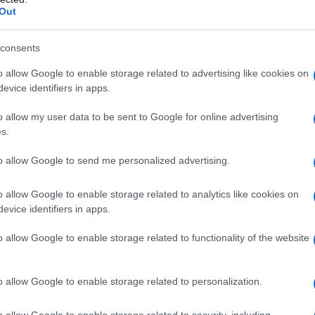
Out
consents
 αναφέρει για Πύλο, Τέμπη και ανθρώπινα δικαιώματα
o allow Google to enable storage related to advertising like cookies on
evice identifiers in apps.
Διεθνής Αμνησία αναδεικνύει σε πρώτο πλάνο την
o allow my user data to be sent to Google for online advertising
στις δικαστικές εξελίξεις για την Πύλο αλλά και τους
s.
εις σε υπερασπιστές ανθρωπίνων δικαιωμάτων, τα Τέμ
to allow Google to send me personalized advertising.
ετρη βία στις διαδηλώσεις.
o allow Google to enable storage related to analytics like cookies on
evice identifiers in apps.
ση συναθροίσεων στον Άγνωστο Στρατιώτη, η υπόθεσ
o allow Google to enable storage related to functionality of the website
ώχεια που καταγράφεται σε μεγάλα ποσοστά στη χώρα
ό 22,4%.
o allow Google to enable storage related to personalization.
ην αντιρατσιστική νομοθεσία για να συλλάβουν ορισμέ
o allow Google to enable storage related to security, including