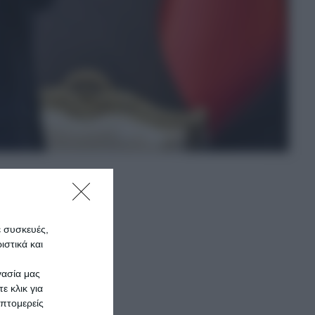
ε συσκευές,
ής
στικά και
 Οι
γασία μας
τικά
ε κλικ για
πτομερείς