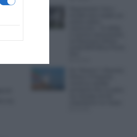
Ψυχρολουσία: Γιατί η
Σουηδία κάνει πρόβες για
9.
μαζικές κηδείες
στρατιωτών; – Σε εξέλιξη
εν κρυπτώ προετοιμασίες
υτές
για Παγκόσμιο Πόλεμο
μεταξύ ΝΑΤΟ-ΕΕ με Ρωσία-
Κίνα
07.08.2026
Στο “Κόκκινο” ο Περσικός
Κόλπος: Η Τεχεράνη
απειλεί με σφοδρά
μφωνα
χτυπήματα όλες τις χώρες
της περιοχής εάν δεν
ση της
σταματήσουν τον Τραμπ
07.08.2026