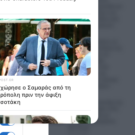
χτύπημα κεραυνού,
 που
επίθεση από αρκούδα και
πτώση από άλογο ενώ
βρισκόταν σε άδεια από
ιτείες
το Ουκρανικό μέτωπο
07.08.2026
Η Ρωσία ισοπεδώνει τις
ενεργειακές υποδομές της
Ουκρανίας πριν τον
χειμώνα: Σφοδρά
χτυπήματα σε επτά
εγκαταστάσεις της
Naftogaz και σε κρίσιμα
ι η
πρατήρια καυσίμων
07.08.2026
ορικά
Πανικός σε μοναστήρι της
ς του
Κύπρου: Μοναχός εκτός
εαυτού επιτέθηκε με
μαχαίρι και τραυμάτισε
δύο άτομα
07.08.2026