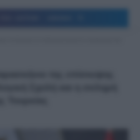
Αναζήτηση
ΥΓΕΙΑ – ΔΙΑΤΡΟΦΗ
ΔΗΜΟΦΙΛΗ
ριές του Ερντογάν με τη Θεολογική Σχολή και η σκληρή μάχη στην
 παρασκήνιο της επίσκεψης
λογική Σχολή και η σκληρή
ης Τουρκίας