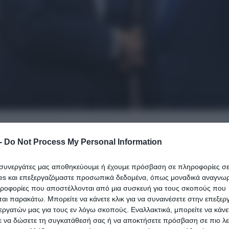
-
Do Not Process My Personal Information
ραμπ, στην Άγκυρα επαναφέρει στο προσκήνιο δύο
ι συνεργάτες μας αποθηκεύουμε ή έχουμε πρόσβαση σε πληροφορίες σ
ή βαρύτητα: Την πιθανή επαναλειτουργία της Θεολογικ
es και επεξεργαζόμαστε προσωπικά δεδομένα, όπως μοναδικά αναγνωρι
ηροφορίες που αποστέλλονται από μια συσκευή για τους σκοπούς που
ης της Τουρκίας στο πρόγραμμα των μαχητικών F-35.
αι παρακάτω. Μπορείτε να κάνετε κλικ για να συναινέσετε στην επεξερ
καθώς οι ισορροπίες στην περιοχή παραμένουν εξαιρε
εργατών μας για τους εν λόγω σκοπούς. Εναλλακτικά, μπορείτε να κάνετ
ε να δώσετε τη συγκατάθεσή σας ή να αποκτήσετε πρόσβαση σε πιο λε