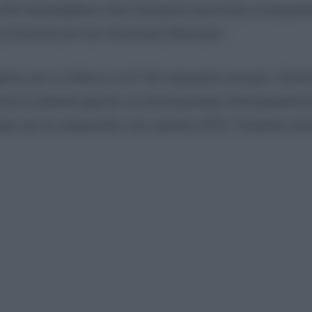
 θα περιλαμβάνει τόσο ζητήματα αμυντικής συνεργασ
ση Ανατολή και την Ανατολική Μεσόγειο.
εις για τη Χάλκη ή τα F-35 παραμένει ανοιχτό. Ωστό
ραπεί σε βασικά χαρτιά της διπλωματικής διαπραγμάτευ
ιμες για τις ισορροπίες στις σχέσεις ΗΠΑ–Τουρκίας αλλ