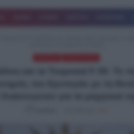
ΔΑ
ΚΟΣΜΟΣ
ΙΣΤΟΡΙΕΣ
ΑΘΛΗΤΙΚΑ
ΕΠΙΧΕΙΡΗΣΕΙΣ
τα Τουρκικά F-35: Το παρασκήνιο της επίσκεψης Τραμπ στην Άγκυρα, οι πονη
Ουάσινγκτον για τα μαχητικά της Τουρκίας
ΔΗΜΟΦΙΛΗ
ΤΕΛΕΥΤΑΙΑ ΝΕΑ
άλκη και τα Τουρκικά F-35: Το
νηριές του Ερντογάν με τη Θεο
Ουάσινγκτον για τα μαχητικά τ
NewsRoom
07.07.2026, 21:45
802