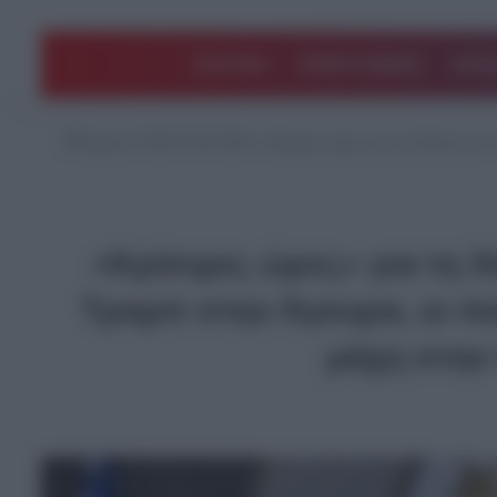
ΠΟΛΙΤΙΚΗ
ΑΡΘΡΑ ΓΝΩΜΗΣ
EΛΛΑ
Αρχική
/
ΤΕΛΕΥΤΑΙΑ ΝΕΑ
/
«Κρίσιμες ώρες» για τη Χάλκη και 
«Κρίσιμες ώρες» για τη Χ
Τραμπ στην Άγκυρα, οι πο
μάχη στην 