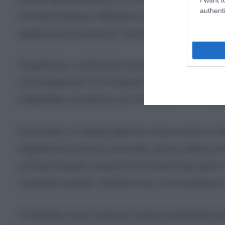
authenti
συλλογή κρίσιμων δεδομένων σχετικά με τις δυνα
αμερικανικού μαχητικού, γεγονός που εξηγεί γιατ
Παράλληλα, η συζήτηση επεκτείνεται και στις ευρ
να επισημαίνουν ότι οι δεσμοί της με τη Ρωσία,
επιφυλάξεις σε κύκλους του Κογκρέσου και της αμ
Στο μεταξύ, το Ισραήλ φέρεται να έχει εντείνει τ
εκφράζοντας έντονες ανησυχίες για μια πιθανή 
με δημοσιεύματα, ισραηλινοί αξιωματούχοι έχουν π
τουρκικής ηγεσίας, επιδιώκοντας να αποτρέψουν 
Οι εξελίξεις αυτές αποκτούν ακόμη μεγαλύτερη 