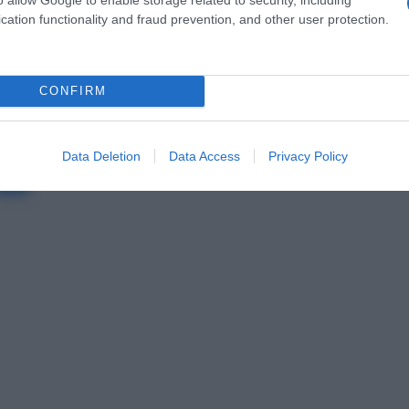
cation functionality and fraud prevention, and other user protection.
CONFIRM
ost.gr στο
Data Deletion
Data Access
Privacy Policy
Messenger