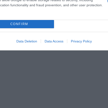
cation functionality and fraud prevention, and other user protection.
CONFIRM
Data Deletion
Data Access
Privacy Policy