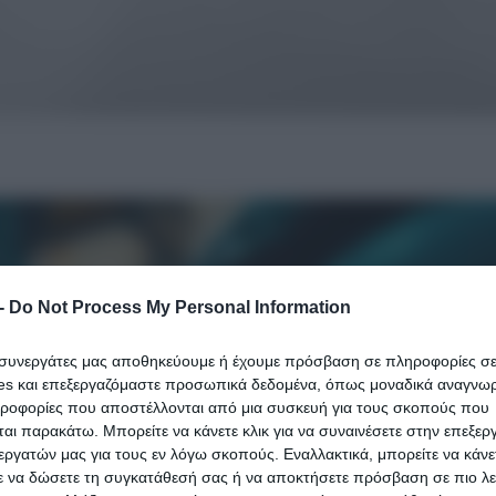
-
Do Not Process My Personal Information
ι συνεργάτες μας αποθηκεύουμε ή έχουμε πρόσβαση σε πληροφορίες σ
es και επεξεργαζόμαστε προσωπικά δεδομένα, όπως μοναδικά αναγνωρι
ηροφορίες που αποστέλλονται από μια συσκευή για τους σκοπούς που
αι παρακάτω. Μπορείτε να κάνετε κλικ για να συναινέσετε στην επεξερ
εργατών μας για τους εν λόγω σκοπούς. Εναλλακτικά, μπορείτε να κάνετ
ε να δώσετε τη συγκατάθεσή σας ή να αποκτήσετε πρόσβαση σε πιο λε