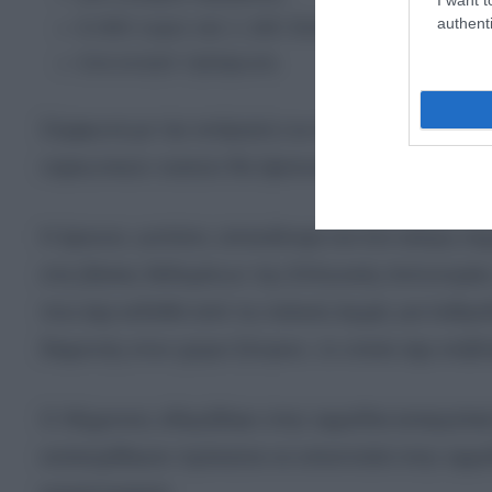
authenti
8.000 ευρώ και 1.160 δολάρια σε μετρητά,
ένα κινητό τηλέφωνο.
Σύμφωνα με την εκτίμηση των Αρχών, τα προσδο
ναρκωτικών ουσιών θα έφταναν περίπου τις 45.0
Η έρευνα, ωστόσο, αποκάλυψε και ένα ακόμη σημ
στις βάσεις δεδομένων της Ελληνικής Αστυνομία
που είχε εκδοθεί από τις ιταλικές Αρχές για λαθρ
διαμονής στον χώρο Σένγκεν, το οποίο είχε επιβλ
Ο 30χρονος οδηγήθηκε στην αρμόδια εισαγγελικ
κατασχέθηκαν πρόκειται να αποσταλεί στην αρμό