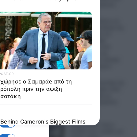
το Ουκρανικό μέτωπο
07.08.2026
Η Ρωσία ισοπεδώνει τις
ενεργειακές υποδομές της
Ουκρανίας πριν τον
χειμώνα: Σφοδρά
χτυπήματα σε επτά
εγκαταστάσεις της
Naftogaz και σε κρίσιμα
πρατήρια καυσίμων
07.08.2026
Πανικός σε μοναστήρι της
Κύπρου: Μοναχός εκτός
εαυτού επιτέθηκε με
μαχαίρι και τραυμάτισε
δύο άτομα
07.08.2026
Ψυχρολουσία: Γιατί η
Σουηδία κάνει πρόβες για