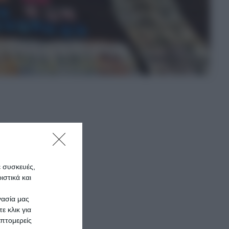
ις
ε συσκευές,
στικά και
τος
γασία μας
ε κλικ για
πτομερείς