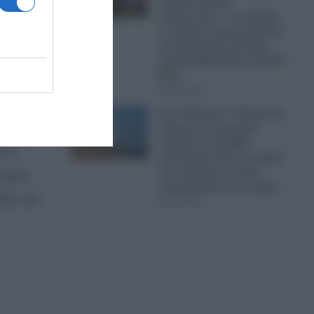
μαζικές κηδείες
στρατιωτών; – Σε εξέλιξη
εν κρυπτώ προετοιμασίες
για Παγκόσμιο Πόλεμο
μεταξύ ΝΑΤΟ-ΕΕ με Ρωσία-
Κίνα
ν
07.08.2026
Στο “Κόκκινο” ο Περσικός
Κόλπος: Η Τεχεράνη
απειλεί με σφοδρά
του
χτυπήματα όλες τις χώρες
της περιοχής εάν δεν
ληψης
σταματήσουν τον Τραμπ
δου και
07.08.2026