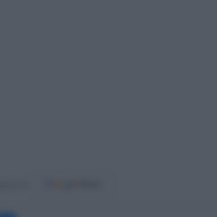
ost.gr στο
Messenger