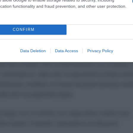
cation functionality and fraud prevention, and other user protection.
CONFIRM
κώμενα κέρδη του από την πώληση και διακίνηση τω
00 ευρώ.
Data Deletion
Data Access
Privacy Policy
αντικό στοιχείο. Από τη διασταύρωση των στοιχείων 
ς προέκυψε ότι, πέρα από το ευρωπαϊκό ένταλμα σύλ
οδιακίνηση, σε βάρος του ίσχυε και μέτρο άρνησης εισό
ηθεί από τις γερμανικές Αρχές.
ή Αρχή, ενώ το σύνολο των ναρκωτικών ουσιών που
δια Χημική Υπηρεσία, προκειμένου να εξεταστεί