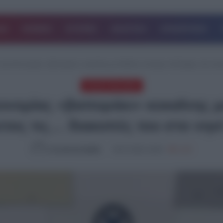
ΔΑ
ΚΟΣΜΟΣ
ΙΣΤΟΡΙΕΣ
ΑΘΛΗΤΙΚΑ
ΕΠΙΧΕΙΡΗΣΕΙΣ
 της Αστυνομίας «βαποράκι» κοκαΐνης με διεθνές ένταλμα σύλληψης που έκα
ΤΕΛΕΥΤΑΙΑ ΝΕΑ
τυνομίας «βαποράκι» κοκαΐνης μ
ετος τις… διακοπές του στο νησ
Συντακτική Ομάδα
04.07.2026, 18:00
1,205