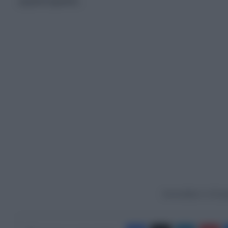
εργαστηριακά.
Ακολουθήστε το Europ
Facebook
X
LinkedIn
Pinterest