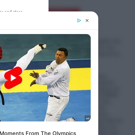
ης
er and store
Ροή Ειδήσεων
to grant or
ed purposes
Σοκ στη Νέα Αγχίαλο: Στη
φυλακή 66χρονος που
αυνανιζόταν μπροστά σε
ανήλικη
νέμων»
07.08.2026
Απίστευτο: Ρώσος
πεζοναύτης παρέλυσε,
σύρθηκε στον δρόμο και
υ για
έκανε ακόμα και ΚΑΡΠΑ
στον εαυτό του- Πως
επέζησε μετά από
 ποσά.
χτύπημα κεραυνού,
επίθεση από αρκούδα και
πτώση από άλογο ενώ
τος
βρισκόταν σε άδεια από