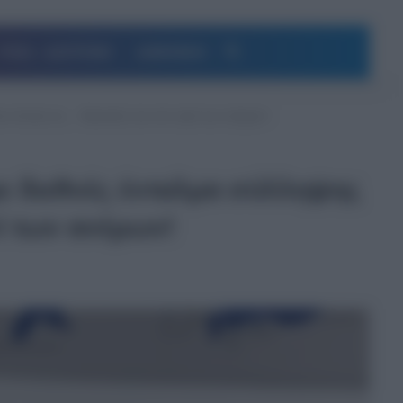
Αναζήτηση
ΥΓΕΙΑ – ΔΙΑΤΡΟΦΗ
ΔΗΜΟΦΙΛΗ
νε άνετος τις… διακοπές του στο νησί των ανέμων!
ε διεθνές ένταλμα σύλληψης
ί των ανέμων!