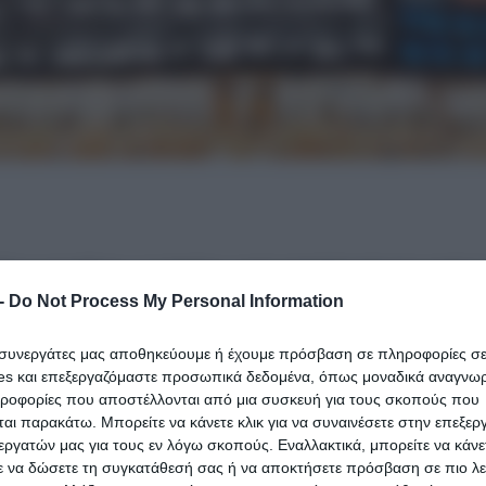
ίλερ κοκαΐνης, ο οποίος, ενώ καταζητούνταν από τ
ς… διακοπές του, συνεχίζοντας παράλληλα την
-
Do Not Process My Personal Information
.
ι συνεργάτες μας αποθηκεύουμε ή έχουμε πρόσβαση σε πληροφορίες σ
es και επεξεργαζόμαστε προσωπικά δεδομένα, όπως μοναδικά αναγνωρι
κοκαΐνης με διεθνές ένταλμα σύλληψης που έκανε άνε
ηροφορίες που αποστέλλονται από μια συσκευή για τους σκοπούς που
αι παρακάτω. Μπορείτε να κάνετε κλικ για να συναινέσετε στην επεξερ
εργατών μας για τους εν λόγω σκοπούς. Εναλλακτικά, μπορείτε να κάνετ
ε να δώσετε τη συγκατάθεσή σας ή να αποκτήσετε πρόσβαση σε πιο λε