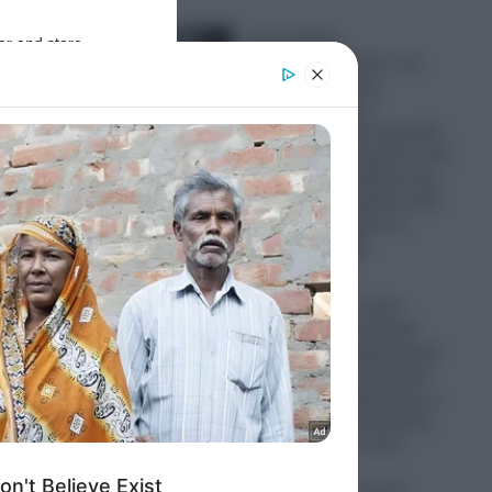
Greek Mafia:
er and store
«Πρωτοπαλίκαρο» του
to grant or
Έντικ ο 31χρονος
ed purposes
Γεωργιανός που
συνελήφθη στη Γερμανία-
Την άκρη του νήματος που
θα ξετυλίξει τη δράση της
ρωσόφωνης μαφίας στην
Ελλάδα αναζητούν οι
του
Ελληνικές Αρχές
07.08.2026
Μυστράς: «Δεν ήταν
οικονομικά τα κίνητρά
ε
μου, είχα την ψυχολογική
ανάγκη να τον κρατήσω
άφθαρτο!» ισχυρίστηκε ο
55χρονος που κρατούσε
ι μια
τον πατέρα του στον
καταψύκτη!-
Καταδικάστηκε σε 11