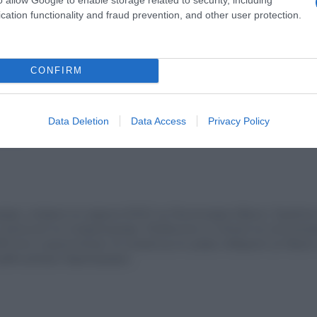
cation functionality and fraud prevention, and other user protection.
να και η σύντροφος του 18χρονου αδελφοκτόνου
ost.gr στο
CONFIRM
Messenger
Data Deletion
Data Access
Privacy Policy
άφος, απόφοιτη του τμήματος Μ.Μ.Ε του Πανεπιστημίου Αθηνών. Εργάζεται
πικοινωνία και τη Δημοσιογραφια. Εξειδικευεται σε πολιτικά και κοινωνικοο
23 είναι η αρχισυντακτρια του europost.gr και γράφει καθημερινά για θέματ
α ομάδα έμπειρων δημοσιογραφων