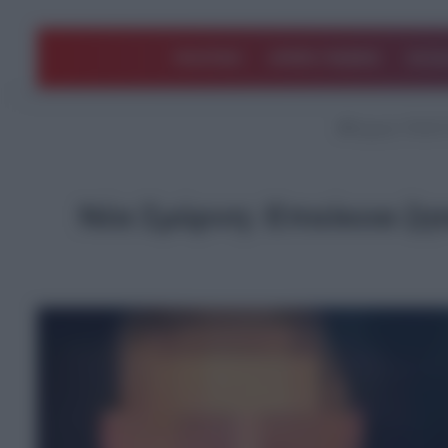
ΠΟΛΙΤΙΚΗ
ΑΡΘΡΑ ΓΝΩΜΗΣ
EΛΛΑ
Αρχική
/
ΤΕΛΕΥ
Νέα Σμύρνη: Επιείκεια ζ