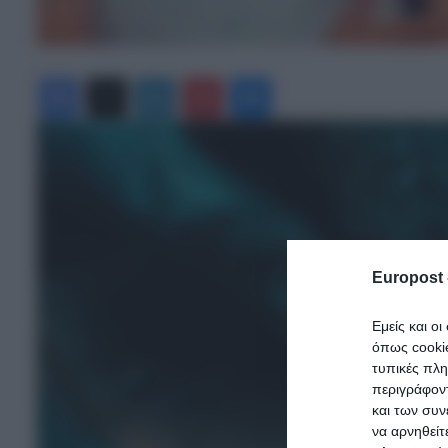
Facebook
X
LinkedIn
Pinterest
Messenger
Europost 
Εμείς και ο
όπως cooki
τυπικές πλ
περιγράφοντ
και των συν
να αρνηθείτ