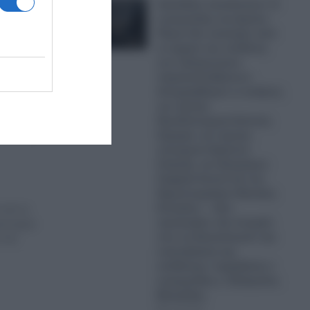
Σκάνδαλο υποκλοπών: Ο
εισαγγελέας του Αρείου
Πάγου δεν ανασύρει από
το αρχείο την υπόθεση
των τηλεφωνικών
παρακολουθήσεων-
Απορρίφθηκαν οι αιτήσεις
του πρώην
Πρωθυπουργού Αντώνη
Σαμαρά, του πρώην
υπουργού Χρήστου
Σπίρτζη, του δικηγόρου
Ζαχαρία Κεσσέ και του
δημοσιογράφου Θανάση
Κουκάκη – «Δεν
 από το
προέκυψαν νέα στοιχεία
ικονομικα
που να δικαιολογούν την
α που
επανεξέταση της
υπόθεσης» ισχυρίζεται ο
εισαγγελέας κ. Ευάγγελος
Μπακέλας
07.08.2026