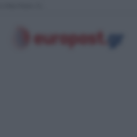
ς ή Μαρκ Ρούμπιο;- Έχει όντως επιλέξει το διάδοχο του στο Λευκό Οίκο ο Ντ