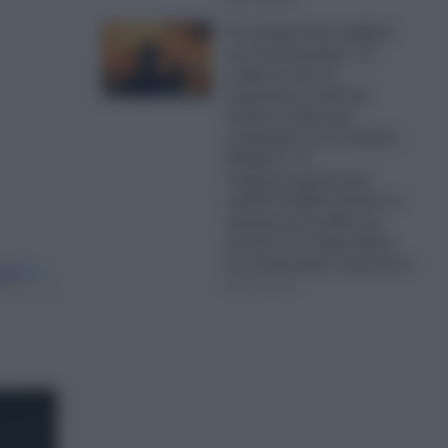
Οι σοκαριστικοί αριθμοί
της καταστροφής: «H
ενέργεια από τις
πυρκαγιές σε Δυτική
Αττική και Βοιωτία
ισοδυναμεί με 6 ατομικές
βόμβες!»- Η
πυρομετεωρολογική
ομάδα FLAME αναλύει τα
τρομακτικά μεγέθη της
φωτιάς που έκαψε δάση
και κατέστρεψε περιουσίες
07.08.2026