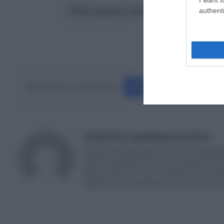
authenti
Νέα Σμύρνη: Επιείκεια ζητούν η μά
Ακολουθήστε το Europ
Facebook
X
LinkedIn
Pinterest
Κάνε Share στα Social Media
Καλλιόπη Χαραλαμποπούλου
Η Καλλιόπη Χαραλαμποπουλου είναι δημοσιογρ
2004 σε νευραλγικες θέσεις που αφορούν στην ε
θέματα καθώς και στην επικαιρότητα. Από το 20
αφορούν στην επικαιρότητα και συντονίζει μι