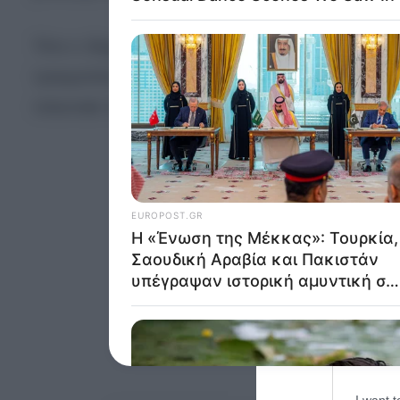
Opted 
Τότε ο 18χρονος κυνήγησε τον 16χρονο μέσα στο 
Google 
τραυματίσει σοβαρά στο στήθος. Ο τραυματίας έ
I want t
τελευταία του πνοή.
web or d
I want t
purpose
I want 
I want t
web or d
I want t
or app.
I want t
I want t