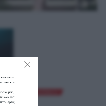
ε συσκευές,
στικά και
γασία μας
Ροή Ειδήσεων
ε κλικ για
πτομερείς