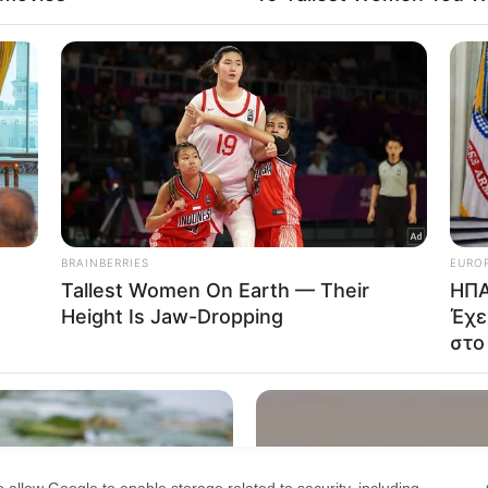
Out
σπίτι και τον κάρφωσε με ένα ψαλίδι, με αποτέλεσμα
consents
φηβος διακομίστηκε στο Λαϊκό Νοσοκομείο, όπου άφη
o allow Google to enable storage related to advertising like cookies on
evice identifiers in apps.
o allow my user data to be sent to Google for online advertising
s.
to allow Google to send me personalized advertising.
o allow Google to enable storage related to analytics like cookies on
evice identifiers in apps.
o allow Google to enable storage related to functionality of the website
o allow Google to enable storage related to personalization.
o allow Google to enable storage related to security, including