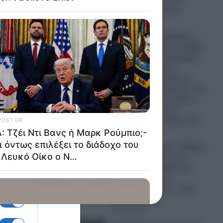
μήνες με αναστολή
07.08.2026
 να τον
Η «Ένωση της Μέκκας»:
σε την
Τουρκία, Σαουδική Αραβία
και Πακιστάν υπέγραψαν
ιστορική αμυντική
συμφωνία θέλοντας να
αλλάξουν τα δεδομένα στη
Μέση Ανατολή- Ο ρόλος
του Ισλάμ στις νέες
γεωπολιτικές ισορροπίες
07.08.2026
ΗΠΑ: Τζέι Ντι Βανς ή Μαρκ
Ρούμπιο;- Έχει όντως
επιλέξει το διάδοχο του
στο Λευκό Οίκο ο
Ντόναλντ Τραμπ;- Τι θα
γίνει το 2028
07.08.2026