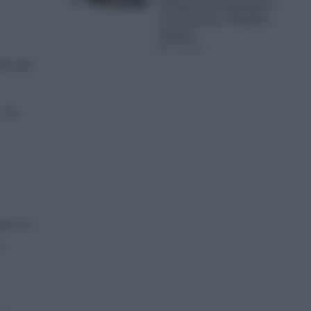
δολοφονίες Σκαφτούρου
και Ρουμπέτη- Ραγδαίες
εξελίξεις
07.08.2026
τε για
«οι
κό. Η
ε