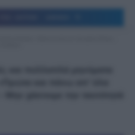
Αναζήτηση
ΥΓΕΙΑ – ΔΙΑΤΡΟΦΗ
ΔΗΜΟΦΙΛΗ
οτελείου Κολλεγίου: «Πρώτα και πάνω απ’ όλα είμαστε Έλληνες…
ελευθερίας»
ές και πολλαπλά μηνύματα
 «Πρώτα και πάνω απ’ όλα
– Μην χάσουμε την ταυτότητά