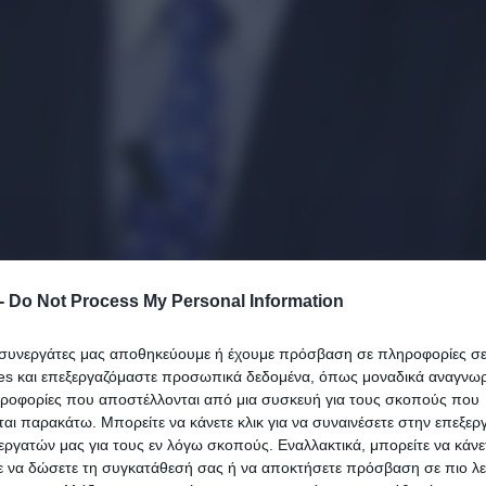
-
Do Not Process My Personal Information
ι συνεργάτες μας αποθηκεύουμε ή έχουμε πρόσβαση σε πληροφορίες σ
es και επεξεργαζόμαστε προσωπικά δεδομένα, όπως μοναδικά αναγνωρι
 στην τελετή αποφοίτησης του Αριστοτελείου Κολλεγ
ηροφορίες που αποστέλλονται από μια συσκευή για τους σκοπούς που
λλεγίου στη Θεσσαλονίκη απόψε καλεσμένος ως κεντρ
αι παρακάτω. Μπορείτε να κάνετε κλικ για να συναινέσετε στην επεξερ
μανλής.
εργατών μας για τους εν λόγω σκοπούς. Εναλλακτικά, μπορείτε να κάνετ
ε να δώσετε τη συγκατάθεσή σας ή να αποκτήσετε πρόσβαση σε πιο λε