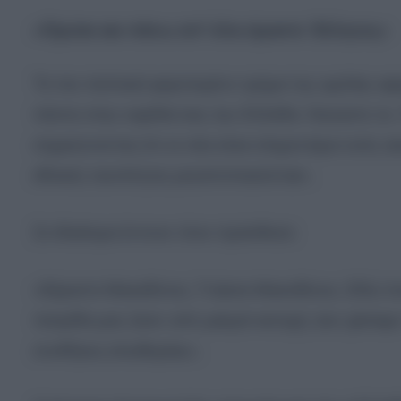
«Πρώτα και πάνω απ’ όλα είμαστε Έλληνες»
Το πιο πολιτικά φορτισμένο τμήμα της ομιλίας αφ
πάντα στην καρδιά σας την Ελλάδα. Νοιώστε το.
σημειώνοντας ότι οι νέοι είναι κληρονόμοι ενός ο
εθνικές ταυτότητες ρευστοποιούνται».
Σε ιδιαίτερα έντονο τόνο πρόσθεσε:
«Είμαστε Μακεδόνες. Γνήσιοι Μακεδόνες. Εδώ πο
πατρίδα μας ήταν υπό μακρά κατοχή. Δεν χάσαμε
συνθήκες ελευθερίας».