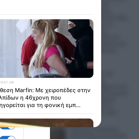
και τολμά να κάνει
μαθήματα διεθνούς
δικαίου!»- Ο Γκίντεον Σάαρ
κατακεραυνώνει τον
Τούρκο υπουργό
Εξωτερικών Φιντάν και
λέει έξω απ’ τα δόντια όσα
δεν τολμά η Ελληνική
διπλωματία
07.08.2026
Υπόθεση Marfin: Mε
χειροπέδες στην
Ευελπίδων η 46χρονη που
κατηγορείται για τη φονική
εμπρηστική επίθεση-
Πήρε προθεσμία να
απολογηθεί την Τρίτη
07.08.2026
Πυρκαγιές: Ο Κυριάκος
ηκε
Μητσοτάκης στην κορυφή