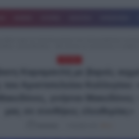
ΔΑ
ΚΟΣΜΟΣ
ΙΣΤΟΡΙΕΣ
ΑΘΛΗΤΙΚΑ
ΕΠΙΧΕΙΡΗΣΕΙΣ
βαριές αιχμές και πολλαπλά μηνύματα στην τελετή αποφοίτησης του Αριστ
κεδόνες, γνήσιοι Μακεδόνες – Μην χάσουμε την ταυτότητά μας σε συνθήκες 
TOP ΝΕΑ
ση Καραμανλή με βαριές αιχμ
 του Αριστοτελείου Κολλεγίου:
ακεδόνες, γνήσιοι Μακεδόνες 
μας σε συνθήκες ελευθερίας»
NewsRoom
17.06.2026, 21:45
822