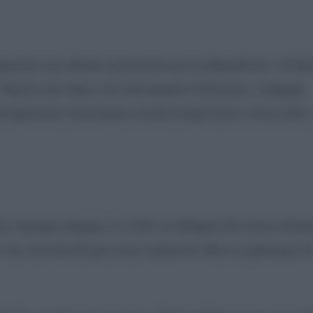
ορούσε την εθνική ταυτότητα και τη Μακεδονία. «Κλείσ
 Πρώτα και πάνω απ’ όλα είμαστε Έλληνες», ανέφερε,
ικουμενικού πολιτισμού σε μια εποχή όπου, όπως είπε, 
υ πατάμε σήμερα, το 1912 το έδαφος δεν ήταν ελληνι
 την ταυτότητά μας στην τυραννία. Μην τη χάσουμε σ