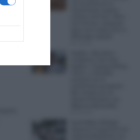
της της λίστας με τις
και
περισσότερες καμένες
εκτάσεις ανά έτος!- Πάνω
από 4,8 εκατ. στρέμματα
έχουν γίνει στάχτη από το
2019 μέχρι σήμερα!
ν νέων
07.08.2026
Κυψέλη: «Είχε βίαιες
αντιδράσεις όταν ήταν
έφηβος»- Ο χρηματοδότης
«θείος», οι δεσμίδες
μετρητών και τα
αναπάντητα ερωτήματα-
Νέα στοιχεία για τον
Αφγανό δολοφόνο της
38χρονης Βρετανίδας
τερους
07.08.2026
Greek Mafia: Σύλληψη
31χρονου Γεωργιανού στη
Γερμανία-Εμπλέκεται στις