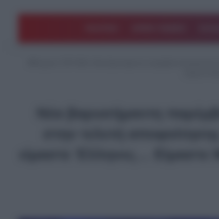
ΠΟΛΙΤΙΚΗ
ΑΡΘΡΑ ΓΝΩΜΗΣ
EΛΛΑ
Αρχική
/
TOP ΝΕΑ
/
Νέα βαρυσήμαντη παρέμβαση Καραμανλή με 
Είμαστε Μα
Νέα βαρυσήμαντη παρέμβα
στην τελετή αποφοίτησης
είμαστε Έλληνες… Είμαστε Μ