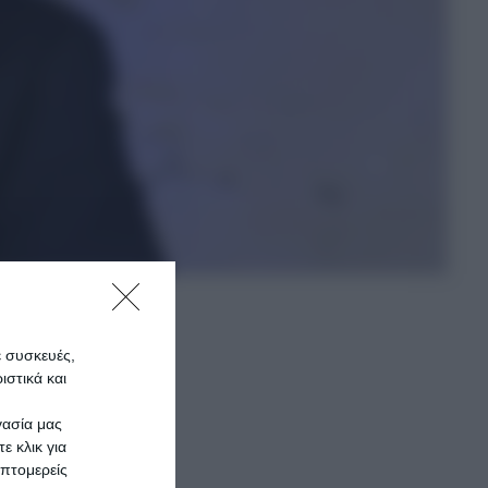
ε συσκευές,
στικά και
ίου
ικός
γασία μας
ε κλικ για
πτομερείς