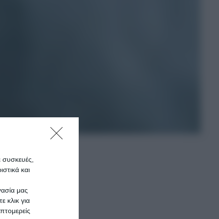
ε συσκευές,
στικά και
γασία μας
τητες.
ε κλικ για
πτομερείς