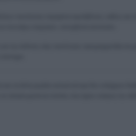
ελτίων ταυτότητας παραμένει αμετάβλητη, καθώς και ότ
ων ανωτέρω ενεργειών, συνεχίζεται κανονικά».
ύ για την έκδοση νέας ταυτότητας προγραμματίζονται μέ
ο σύστημα.
 και τα άλλα μεγάλα αστικά κέντρα δεν υπάρχουν δια
να ταλαιπωρούνται πολίτες που έχουν ανάγκη την έκ