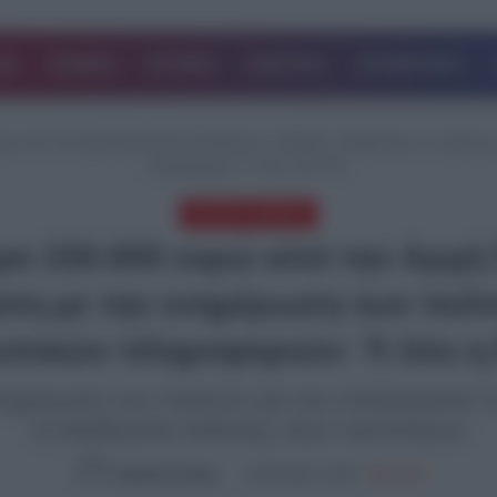
ΔΑ
ΚΟΣΜΟΣ
ΙΣΤΟΡΙΕΣ
ΑΘΛΗΤΙΚΑ
ΕΠΙΧΕΙΡΗΣΕΙΣ
ευρώ από την Αρχή Προστασίας Δεδομένων- Σοβαρές πλημμέλειες σε σχέση μ
πληροφοριών- Τι λέει η ΕΛ.ΑΣ.
ΑΡΘΡΑ ΓΝΩΜΗΣ
ιμο 150.000 ευρώ από την Αρχ
ση με την ενημέρωση των πολι
πικών πληροφοριών- Τι λέει η 
ενημέρωση των πολιτών για την επεξεργασία
τη διαδικασία έκδοσης νέων ταυτοτήτων
Ομάδα Σύνταξης
26.09.2024, 19:46
1,388