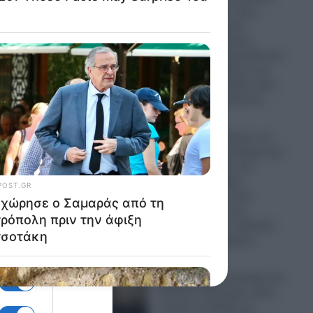
ν
στον εαυτό του- Πως
επέζησε μετά από
χτύπημα κεραυνού,
επίθεση από αρκούδα και
πτώση από άλογο ενώ
βρισκόταν σε άδεια από
το Ουκρανικό μέτωπο
07.08.2026
χει
Η Ρωσία ισοπεδώνει τις
ενεργειακές υποδομές της
νέων
Ουκρανίας πριν τον
χειμώνα: Σφοδρά
χτυπήματα σε επτά
εγκαταστάσεις της
Naftogaz και σε κρίσιμα
ικά.
πρατήρια καυσίμων
07.08.2026
Πανικός σε μοναστήρι της
Κύπρου: Μοναχός εκτός
εαυτού επιτέθηκε με