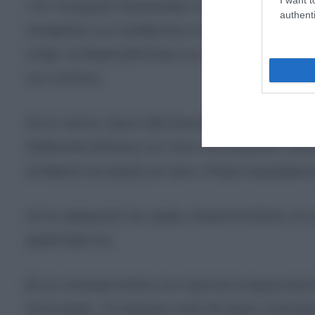
«Το Υπουργείο Προστασίας του Πολίτη και η Ελλη
authenti
αποφάσεις των ανεξάρτητων Αρχών, όπως η Αρ
στόχο τη διαρκή βελτίωση των διαδικασιών και
των πολιτών.
Ως εκ τούτου, έχουν ήδη ξεκινήσει ενέργειες για 
διαδικασία έκδοσης των νέων αστυνομικών ταυτ
απόφαση της Αρχής και προς πλήρη συμμόρφωση με
α) την εφαρμογή της αρχής ελαχιστοποίησης σ
χαρακτήρα και
β) την επικαιροποίηση του σχετικού ενημερωτικού
Αστυνομίας. Οι ενέργειες αυτές θα έχουν ολοκληρω