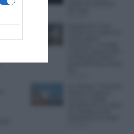
μαχαίρι και τραυμάτισε
δύο άτομα
ε
07.08.2026
ένων
Ψυχρολουσία: Γιατί η
Σουηδία κάνει πρόβες για
μαζικές κηδείες
στρατιωτών; – Σε εξέλιξη
εν κρυπτώ προετοιμασίες
για Παγκόσμιο Πόλεμο
μεταξύ ΝΑΤΟ-ΕΕ με Ρωσία-
Κίνα
07.08.2026
Στο “Κόκκινο” ο Περσικός
ού
Κόλπος: Η Τεχεράνη
απειλεί με σφοδρά
χτυπήματα όλες τις χώρες
της περιοχής εάν δεν
σταματήσουν τον Τραμπ
ικής
07.08.2026