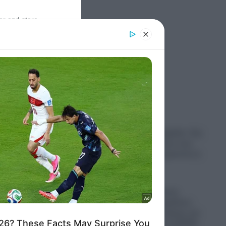
er and store
to grant or
ed purposes
ριών
Ροή Ειδήσεων
ιας
Σοκ στη Νέα Αγχίαλο: Στη
φυλακή 66χρονος που
αυνανιζόταν μπροστά σε
ην
ανήλικη
07.08.2026
Απίστευτο: Ρώσος
πεζοναύτης παρέλυσε,
εύθυνο
σύρθηκε στον δρόμο και
έκανε ακόμα και ΚΑΡΠΑ