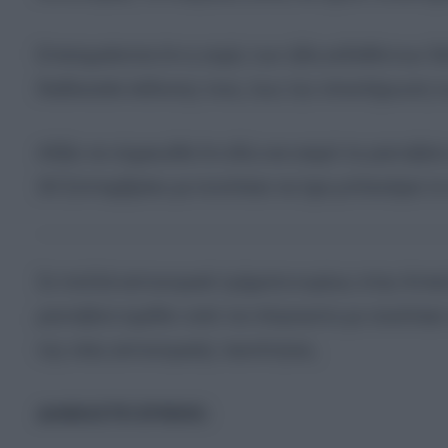
Επισημαίνεται ότι η ισχύς των ήδη εκδοθέντων δ
διαδικασία έκδοσης τους, έως την ολοκλήρωση τ
Αξίζει να σημειωθεί ότι εδώ και καιρό τα ραντεβο
30 Σεπτεμβρίου με συνέπεια να έχει μπλοκάρει τ
Σε πολλά αστυνομικά τμήματα κυρίως στην Αττική
ραντεβού σχεδόν από τον Αύγουστο με συνέπεια 
της νέας αστυνομικής ταυτότητας.
ΔΙΑΒΑΣΤΕ ΕΠΙΣΗΣ: