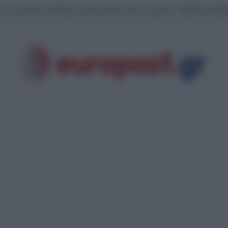
ι της Κύπρου: Μοναχός εκτός εαυτού επιτέθηκε με μαχαίρι και τραυμάτισε δ