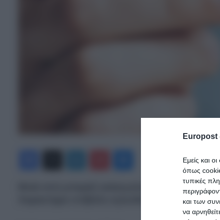
Europost 
Facebook
X
LinkedIn
Pinterest
Messenger
Εμείς και ο
όπως cooki
τυπικές πλ
Μετά από μπαράζ καταγγελιών από πολίτες,
περιγράφοντ
Χαρακτήρα επέβαλε ογκώδες πρόστιμο στο Υπο
και των συν
να αρνηθείτ