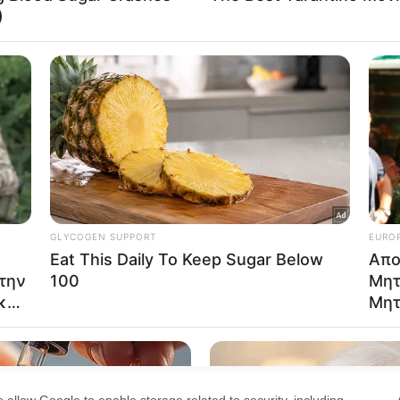
Out
consents
o allow Google to enable storage related to advertising like cookies on
evice identifiers in apps.
o allow my user data to be sent to Google for online advertising
s.
to allow Google to send me personalized advertising.
o allow Google to enable storage related to analytics like cookies on
evice identifiers in apps.
ost.gr στο
o allow Google to enable storage related to functionality of the website
Messenger
o allow Google to enable storage related to personalization.
o allow Google to enable storage related to security, including