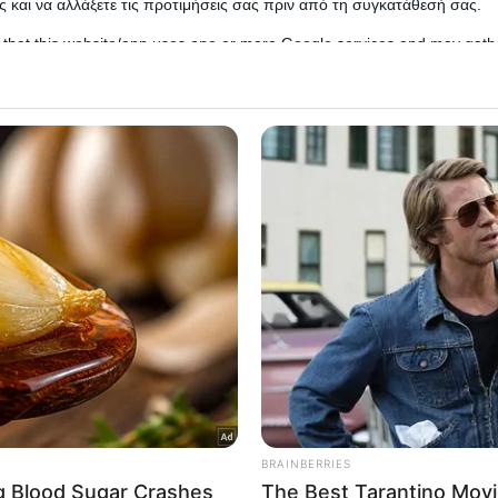
 και να αλλάξετε τις προτιμήσεις σας πριν από τη συγκατάθεσή σας.
 that this website/app uses one or more Google services and may gath
including but not limited to your visit or usage behaviour. You may click 
 κρίσιμη στιγμή, το μωρό είχε μείνει μόνο του με την 2
 to Google and its third-party tags to use your data for below specifi
ogle consent section.
ο τελευταίο παιδί που πέθανε στην Αμαλιάδα, τον Αύ
l Data Processing Opt Outs
o opt-out of the Sharing of my personal data.
ητέρα της Ειρήνης αλλά και η ίδια η 24χρονη.
In
o opt-out of the Sale of my Personal Data.
In
to opt-out of processing my Personal Data for Targeted
ing.
In
o opt-out of Collection, Use, Retention, Sale, and/or Sharing
ersonal Data that Is Unrelated with the Purposes for which it
lected.