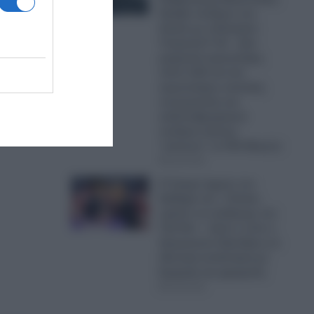
Πρόβα πολέμου στο
Αιγαίο με οπλισμένα
Τουρκικά F-16 – Δύο
μαχητικά αεροσκάφη,
πέντε UAV και ένα
αεροσκάφος ναυτικής
συνεργασίας και
ανθυποβρυχιακού
πολέμου έκαναν
“κόσκινο” το FIR Αθηνών
06.08.2026
Ο Τραμπ έχρισε τον
διάδοχό του: «Τελικά,
πρέπει να εκλέξουμε τον
Τζέι Ντι» – Δείτε τι είπε ο
Αμερικανός Πρόεδρος σε
ιδιωτική συνάντηση με
δωρητές και χορηγούς
06.08.2026