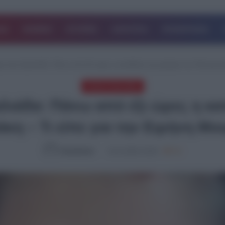
ΔΑ
ΚΟΣΜΟΣ
ΙΣΤΟΡΙΕΣ
ΑΘΛΗΤΙΚΑ
ΕΠΙΧΕΙΡΗΣΕΙΣ
 στην Αμαλιάδα: Πάνω από έξι ώρες η κατάθεση της μητέρας του Παναγιωτά
ΤΕΛΕΥΤΑΙΑ ΝΕΑ
ιάδα: Πάνω από έξι ώρες η κα
κη – Τι είπε για την Ειρήνη Μο
NewsRoom
14.11.2024, 23:25
791