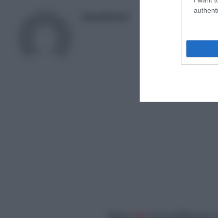
authenti
NewsRoom
Κάντε
like
στη σελίδα μας 