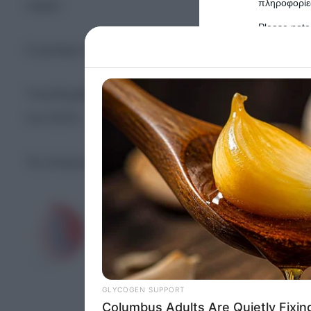
πληροφορίες
νεκρό.
Please note
information 
Η μητέρα του βρέφους φέρεται να επιμένει ότι την
deny consent
in below Go
Υπενθυμίζεται ότι ο 15 μηνών Παναγιώτης ήταν τ
του 2024.
Persona
I want t
Τις επόμενες ημέρες αναμένεται να καταθέσει η μ
Opted 
I want t
Opted 
I want 
Advertis
Opted 
I want t
of my P
was col