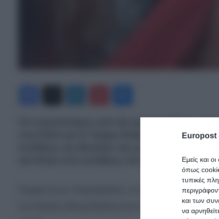
Facebook
X
LinkedIn
Pinterest
Messenger
Για περισσότερες από έξι ώρες κατέθετε η μ
στη ΓΑΔΑ και το Τμήμα Ανθρωποκτονιών για να
Europost 
συνθήκες του θανάτου του μωρού της, που είν
και Ηλεία υπό συνθήκες που ερευνώνται.
Εμείς και ο
όπως cooki
τυπικές πλ
Σύμφωνα με πληροφορίες, οι αστυνομικοί ζήτησα
περιγράφοντ
και των συν
την Ειρήνη Μουρτζούκου και επέμεναν στις λεπτ
να αρνηθείτ