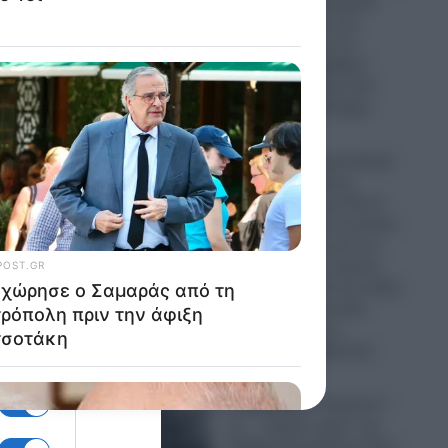
την Παναγία Σουμελά:
Επιχειρηματίας την
παρομοίασε με τη…
“Μέκκα” και δέχθηκε
σφοδρή επίθεση από
απόστρατο Ναύαρχο
06.08.2026
Εικόνες που προκαλούν
σάλο: Ο απόλυτος
εξευτελισμός για Ρώσo
λιποτάκτη – Τον έντυσαν
με ροζ φόρεμα και τον
στέλνουν στην πρώτη
γραμμή και αντί για όπλο
του έδωσαν ερωτικό
βοήθημα για να…
“πολεμήσει” (βίντεο)
06.08.2026
Ο Ερντογάν “τελειώνει”
τα… “ήρεμα νερά” της
Κυβέρνησης Μητσοτάκη: