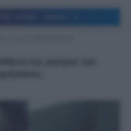
Αναζήτηση
ΥΓΕΙΑ – ΔΙΑΤΡΟΦΗ
ΔΗΜΟΦΙΛΗ
κη – Τι είπε για την Ειρήνη Μουρτζούκου;
τάθεση της μητέρας του
υρτζούκου;