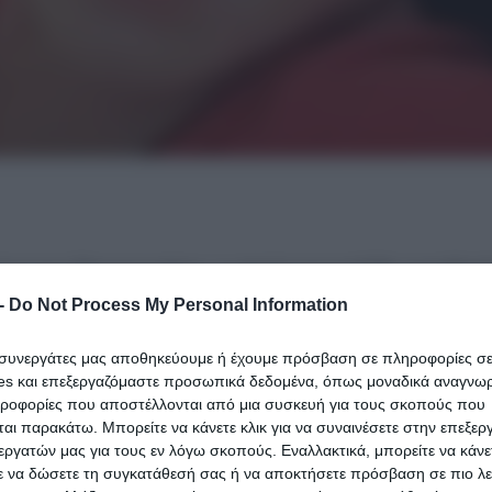
ητέρα του Παναγιωτάκη, η οποία προσήλθε αυτοβο
 καταθέσει όλα όσα γνωρίζει για την υπόθεση και
-
Do Not Process My Personal Information
αι ένα από τα πέντε βρέφη που έχουν πεθάνει σε 
ι συνεργάτες μας αποθηκεύουμε ή έχουμε πρόσβαση σε πληροφορίες σ
es και επεξεργαζόμαστε προσωπικά δεδομένα, όπως μοναδικά αναγνωρι
ηροφορίες που αποστέλλονται από μια συσκευή για τους σκοπούς που
ν πληροφορίες γύρω από το παρελθόν της, τη σχέση 
αι παρακάτω. Μπορείτε να κάνετε κλικ για να συναινέσετε στην επεξερ
εργατών μας για τους εν λόγω σκοπούς. Εναλλακτικά, μπορείτε να κάνετ
ομέρειες γύρω από την κρίσιμη μέρα που το βρέφος β
ε να δώσετε τη συγκατάθεσή σας ή να αποκτήσετε πρόσβαση σε πιο λε