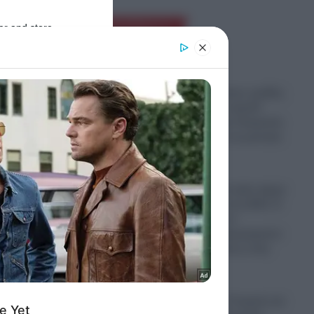
Ροή Ειδήσεων
er and store
to grant or
4χρονη.
ed purposes
Παραστρατιωτικες ομάδες
γουστο
Κολομβιανων καρτέλ
πολεμούν στην Ουκρανία
για να μάθουν τα μυστικά
των drones
06.08.2026
Ο πόλεμος στο Ιράν έφερε
“φαγωμάρα” στις ΗΠΑ: Η
οργή Τραμπ, τα
αποθέματα πυρομαχικών
και οι επιπτώσεις στην
Ουκρανία
06.08.2026
“Σφαγή” στην Τουρκία για