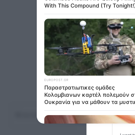
Opted 
Google 
I want t
web or d
I want t
purpose
I want 
I want t
web or d
Ακολουθήστε το Europ
I want t
or app.
Facebook
X
LinkedIn
Pinterest
Κάνε Share στα Social Media
I want t
I want t