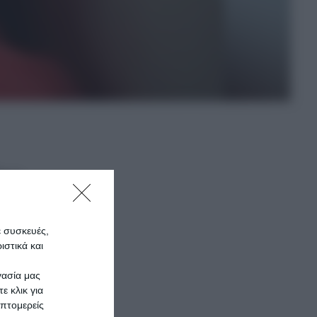
ύλως
 τις
Αχαΐα
ε συσκευές,
στικά και
της με
γασία μας
ε κλικ για
ρέθηκε
πτομερείς