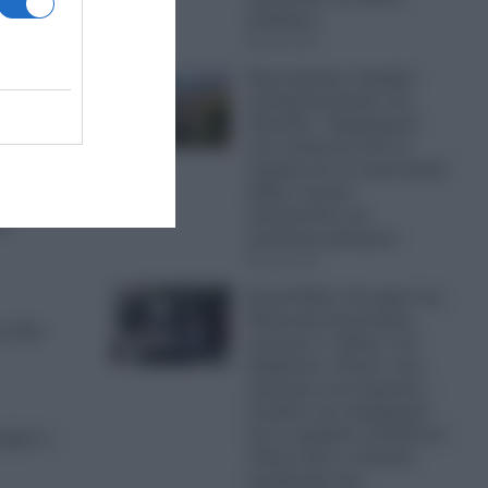
Ισιδώρων
08.08.2026
σες».
Πρωτοφανής «έκρηξη»
εγκληματικότητας στη
φηξε
Ζάκυνθο: «Έμφραγμα»
στα επείγοντα από τα
τροχαία και τα περιστατικά
μέθης- Σωρεία
καταγγελιών για
υ
απόπειρες βιασμών
08.08.2026
Greek Mafia: Στα χέρια της
Ελληνικής Αστυνομίας
υ δεν
σύντομα ο «Ηλίας» του
διαβόητου «Έντικ» που
πιάστηκε στη Γερμανία –
Ο ρόλος του υπαρχηγού
και το γραφείο εκτελέσεων
ειρο;».
-Ποιος είναι ο στυγνός
εκτελεστής που