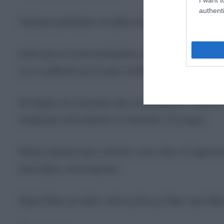
authenti
Προτιμώ μεθαύριο να έρθει κάποιος να μου πει «εί
Αυτά για να συνεννοούμαστε οι λίγοι, οι φίλοι, ο
ως το μεδούλι για να μας πετάξει στα σκουπίδια.
Να ξέρετε ότι πολλούς σάς καταλαβαίνω. Ζήσατε 
αναζητάτε από κάπου να πιαστείτε. Ένα φως.
Θέλετε φυσικό φως, άπλετο, έναν ήλιο. Κι έρχεται
είναι ήλιος, είναι λάμπα».
Έχετε δίκιο να πείτε: «Άντε μπιπ ρε Νίκο, εγώ θέλω