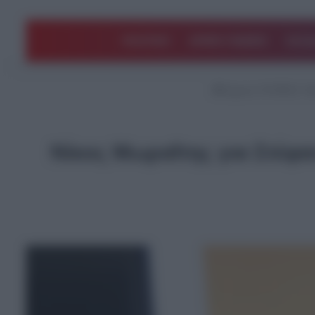
ΠΟΛΙΤΙΚΗ
ΑΡΘΡΑ ΓΝΩΜΗΣ
EΛΛΑ
Αρχική
/
STORIES
/
Ν
Νίκος Μωραΐτης για Στέφ