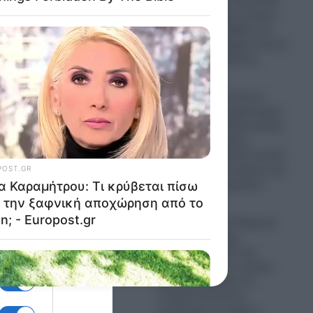
Λιονέλ Μέσι: Σε ηλικία 68
ετών έφυγε από τη ζωή ο
πατέρας του- Πέθανε σε
. Και
κλινική στο Ροζάριο έπειτα
από μακρά ασθένεια
ουμε
08.08.2026
Πυρκαγιές: Σε κόκκινο
συναγερμό ο μηχανισμός
της Πολιτικής Προστασίας
η
τις επόμενες μέρες-
Έρχεται εκρηκτικό κοκτέιλ
νο για
με θυελλώδεις ανέμους και
υψηλές θερμοκρασίες
08.08.2026
Λυκαβηττός: Σε 57χρονη
γυναίκα που είχε
εξαφανιστεί από την
Κυψέλη ανήκει η σορός
που εντοπίστηκε σε
σπηλιά κοντά στο
ρή.
εκκλησάκι των Αγίων