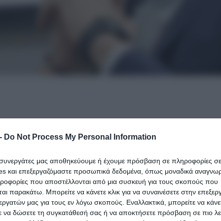
-
Do Not Process My Personal Information
 τζανακόπουλους, ομπρέλες, τσιπρικούς, 87, πολακικού
ι συνεργάτες μας αποθηκεύουμε ή έχουμε πρόσβαση σε πληροφορίες σ
es και επεξεργαζόμαστε προσωπικά δεδομένα, όπως μοναδικά αναγνωρι
ηροφορίες που αποστέλλονται από μια συσκευή για τους σκοπούς που
αι παρακάτω. Μπορείτε να κάνετε κλικ για να συναινέσετε στην επεξερ
ίο καιρό, θα πρέπει να σας πω ότι απέναντι στον Στέ
εργατών μας για τους εν λόγω σκοπούς. Εναλλακτικά, μπορείτε να κάνετ
πές και το βιβλίο, πάγωσα. Του έστειλα αμέσως μήνυμ
ε να δώσετε τη συγκατάθεσή σας ή να αποκτήσετε πρόσβαση σε πιο λε