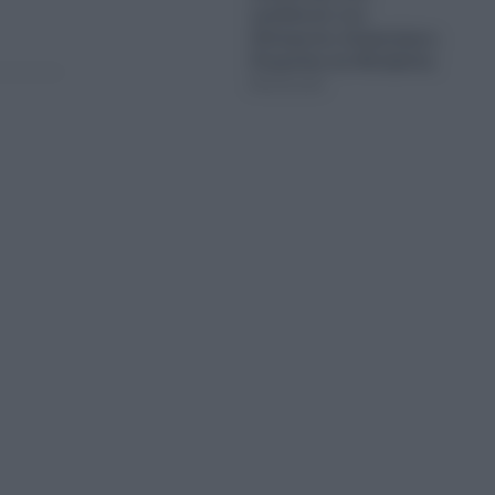
εμπλέκεται στις
δολοφονίες Σκαφτούρου,
Ρουμπέτη και Μουζακίτη
08.08.2026