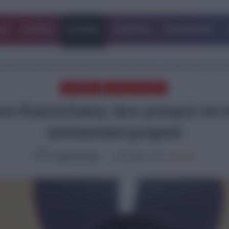
ΔΑ
ΚΟΣΜΟΣ
ΙΣΤΟΡΙΕΣ
ΑΘΛΗΤΙΚΑ
ΕΠΙΧΕΙΡΗΣΕΙΣ
ίκος Μωραΐτης για Στέφανο Κασσελακη: Δεν μπορώ να στηρίξω κάτι που το
STORIES
ΤΕΛΕΥΤΑΙΑ ΝΕΑ
ανο Κασσελακη: Δεν μπορώ να σ
αυτοκαταστροφικό
Ομάδα Σύνταξης
13.02.2025, 14:30
1,024