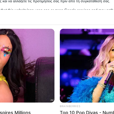
 και να αλλάξετε τις προτιμήσεις σας πριν από τη συγκατάθεσή σας.
 that this website/app uses one or more Google services and may gath
including but not limited to your visit or usage behaviour. You may click 
 to Google and its third-party tags to use your data for below specifi
ogle consent section.
l Data Processing Opt Outs
o opt-out of the Sharing of my personal data.
In
o opt-out of the Sale of my Personal Data.
In
 τη διάρκεια δημόσιας εμφάνισης του Ντόναλντ Τραμ
ιγμή που ο πρώην πρόεδρος των ΗΠΑ αιφνιδιάστηκε απ
to opt-out of processing my Personal Data for Targeted
ing.
In
o opt-out of Collection, Use, Retention, Sale, and/or Sharing
 αυθόρμητο σχόλιο, προκάλεσε την άμεση προσοχή τω
ersonal Data that Is Unrelated with the Purposes for which it
lected.