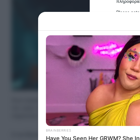
πληροφορίες
Please note
information 
deny consent
in below Go
Persona
I want t
Opted 
I want t
Opted 
Ένα απρόοπτο περιστατικό που έλαβε χώρα κατά
τον γύρο του διαδικτύου, καταγράφοντας τη στ
I want 
Advertis
παρουσία ενός μεγάλου πτηνού.
Opted 
I want t
Η αντίδρασή του, η οποία συνοδεύτηκε από ένα
of my P
was col