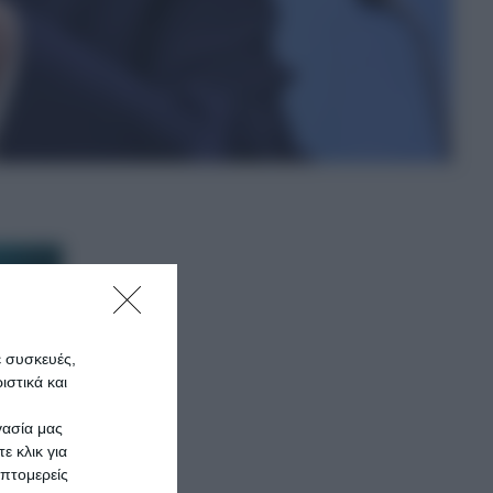
ε συσκευές,
στικά και
γασία μας
ε κλικ για
πτομερείς