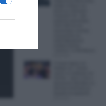
Κυβέρνησης Μητσοτάκη:
Πρόβα πολέμου στο
Αιγαίο με οπλισμένα
Τουρκικά F-16 – Δύο
μαχητικά αεροσκάφη,
πέντε UAV και ένα
αεροσκάφος ναυτικής
συνεργασίας και
ανθυποβρυχιακού
πολέμου έκαναν
“κόσκινο” το FIR Αθηνών
06.08.2026
Ο Τραμπ έχρισε τον
διάδοχό του: «Τελικά,
πρέπει να εκλέξουμε τον
Τζέι Ντι» – Δείτε τι είπε ο
Αμερικανός Πρόεδρος σε
ιδιωτική συνάντηση με
δωρητές και χορηγούς
06.08.2026