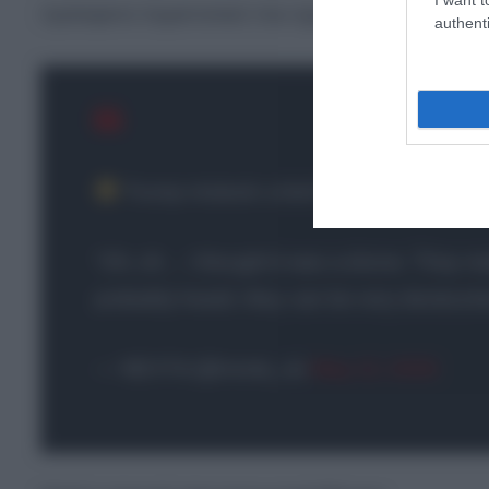
πρόσφατα περιστατικά που έχουν απασχολήσει τ
authenti
Trump mistook a bird for a drone
“Oh, oh… I thought it was a drone. They ma
probably heard, they can be very destructi
— NEXTA (@nexta_tv)
May 12, 2026