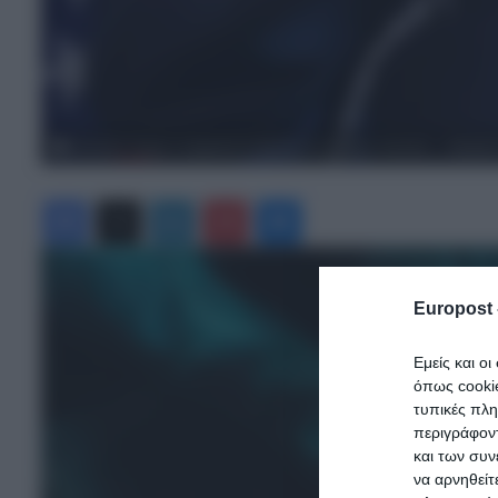
Ντόναλντ Τραμπ: Η ξαφνική αντίδραση σε «πτήση» πουλιού – «Νόμιζα 
Facebook
X
LinkedIn
Pinterest
Messenger
Europost 
Εμείς και ο
όπως cooki
τυπικές πλ
περιγράφοντ
και των συν
να αρνηθείτ