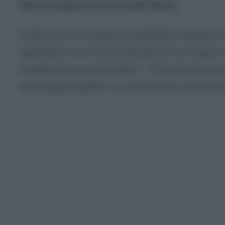
Viral η στιγμή στα κοινωνικά δίκτυα
Το βίντεο με το στιγμιότυπο διαδόθηκε ταχύτατα 
σχολιάζουν τόσο τα αντανακλαστικά του Τραμπ όσ
επανδρωμένων αεροσκαφών. Το περιστατικό προ
συχνά χαρακτηρίζουν τις προεκλογικές ή δημόσιες