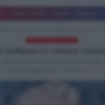
ΔΑ
ΚΟΣΜΟΣ
ΙΣΤΟΡΙΕΣ
ΑΘΛΗΤΙΚΑ
ΕΠΙΧΕΙΡΗΣΕΙΣ
ΑΙΑ ΝΕΑ
/
Ντόναλντ Τραμπ: Η ξαφνική αντίδραση σε «πτήση» πουλιού – «Νόμ
ΔΗΜΟΦΙΛΗ
ΤΕΛΕΥΤΑΙΑ ΝΕΑ
 αντίδραση σε «πτήση» πουλιού
«Τα κατασκευάζουν πλέον σε όλα τα μεγέθη»
Καλλιόπη Χαραλαμποπούλου
12.05.2026, 17:18
770