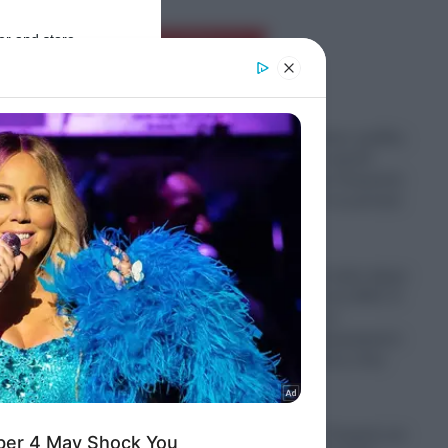
er and store
Ροή Ειδήσεων
to grant or
ed purposes
Παραστρατιωτικες ομάδες
Κολομβιανων καρτέλ
πολεμούν στην Ουκρανία
για να μάθουν τα μυστικά
των drones
06.08.2026
Ο πόλεμος στο Ιράν έφερε
“φαγωμάρα” στις ΗΠΑ: Η
οργή Τραμπ, τα
π κάνει
αποθέματα πυρομαχικών
ό την
και οι επιπτώσεις στην
Ουκρανία
06.08.2026
ν
“Σφαγή” στην Τουρκία για