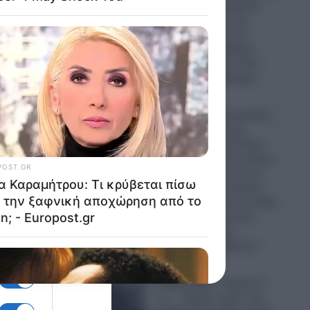
την Παναγία Σουμελά:
Επιχειρηματίας την
παρομοίασε με τη…
“Μέκκα” και δέχθηκε
σφοδρή επίθεση από
απόστρατο Ναύαρχο
ος
06.08.2026
Εικόνες που προκαλούν
ρώην
σάλο: Ο απόλυτος
ιμία
εξευτελισμός για Ρώσo
λιποτάκτη – Τον έντυσαν
με ροζ φόρεμα και τον
στέλνουν στην πρώτη
γραμμή και αντί για όπλο
του έδωσαν ερωτικό
βοήθημα για να…
“πολεμήσει” (βίντεο)
ώντας
06.08.2026
υ
Ο Ερντογάν “τελειώνει”
ά από
τα… “ήρεμα νερά” της