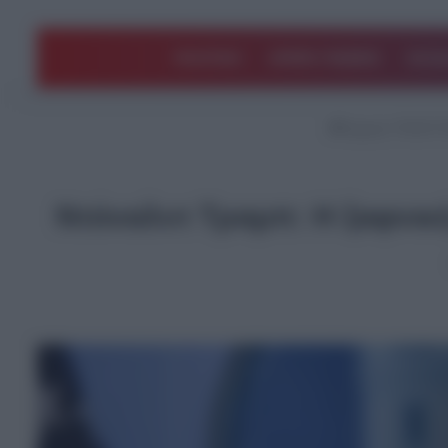
ΠΟΛΙΤΙΚΗ
ΑΡΘΡΑ ΓΝΩΜΗΣ
EΛΛΑ
Αρχική
/
ΤΕΛΕΥΤ
Ντόναλντ Τραμπ: Η ξαφνική