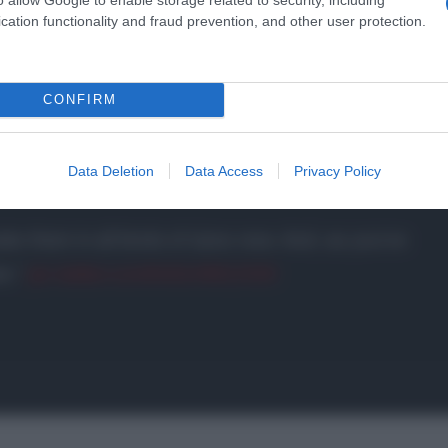
η δημοσιότητα.
cation functionality and fraud prevention, and other user protection.
CONFIRM
Data Deletion
Data Access
Privacy Policy
ke them in all kinds of sizes now. And, as you’ve
ve.”
pic.twitter.com/hA0xHM1OG9