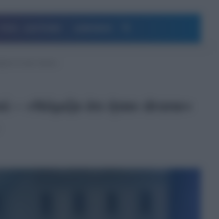
Αναζήτηση
ΥΓΕΙΑ – ΔΙΑΤΡΟΦΗ
ΔΗΜΟΦΙΛΗ
ιζα ότι ήταν drone»
 – «Νόμιζα ότι ήταν drone»