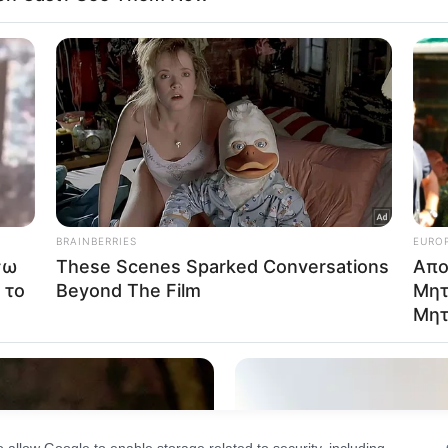
Out
consents
o allow Google to enable storage related to advertising like cookies on
evice identifiers in apps.
o allow my user data to be sent to Google for online advertising
s.
to allow Google to send me personalized advertising.
o allow Google to enable storage related to analytics like cookies on
evice identifiers in apps.
o allow Google to enable storage related to functionality of the website
o allow Google to enable storage related to personalization.
ost.gr στο
o allow Google to enable storage related to security, including