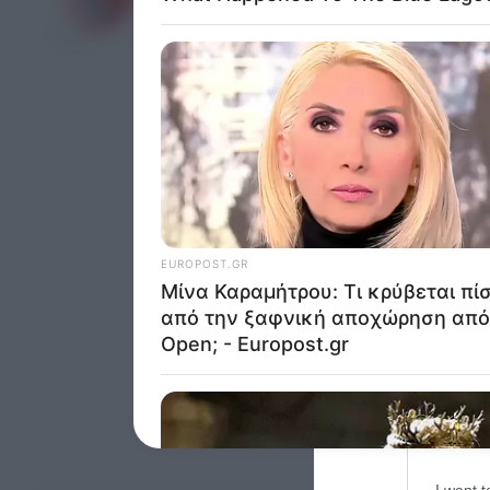
Opted 
Google 
I want t
web or d
I want t
purpose
I want 
I want t
web or d
I want t
or app.
I want t
Ακολουθήστε το Europ
I want t