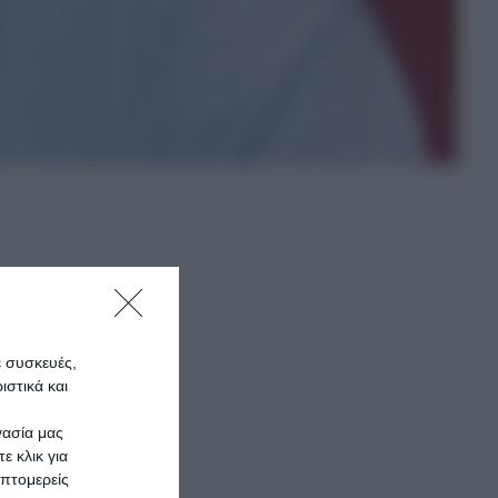
η
και
ε συσκευές,
στικά και
γασία μας
ε κλικ για
ρα να
πτομερείς