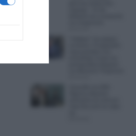
χάνοντας ακόμη έναν
σύμμαχο – Τα νέα
δεδομένα και η ανατροπή
των ισορροπιών
08.08.2026
“Ξεθάψαν” την αράχνη
του Άσαντ: Το ξεχασμένο
σημειωματάριο που
αποκάλυψε τα ίχνη του
μυστηριώδους Αρχηγού
των Μυστικών Υπηρεσιών
08.08.2026
Τραγωδία στις ΗΠΑ:
34χρονη οδηγούσε
μεθυσμένη και σκότωσε
νύφη λίγο μετά τον γάμο
της
08.08.2026