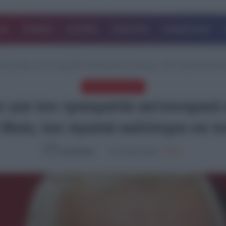
ΔΑ
ΚΟΣΜΟΣ
ΙΣΤΟΡΙΕΣ
ΑΘΛΗΤΙΚΑ
ΕΠΙΧΕΙΡΗΣΕΙΣ
ης μιλάει για τον τραυματία αστυνομικό και σοκάρει: «Σαν γιατρός θα έλ
ΤΕΛΕΥΤΑΙΑ ΝΕΑ
 για τον τραυματία αστυνομικό 
 Θεός τον αγαπά καλύτερα να 
NewsRoom
14.12.2023, 09:45
855