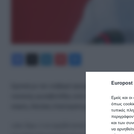
Facebook
X
LinkedIn
Pinterest
Messenger
Europost 
Σχετικά με τον σοβαρά τραυματισμένο αστυνο
ναυτικής φωτοβολίδας από έναν 18χρονο στο
Εμείς και ο
όπως cooki
ιατρός, Νικήτας Κακλαμάνης.
τυπικές πλ
περιγράφοντ
και των συν
«Δεν ξέρω τι να ευχηθεί κανείς γι’ αυτό το παιδί.
να αρνηθείτ