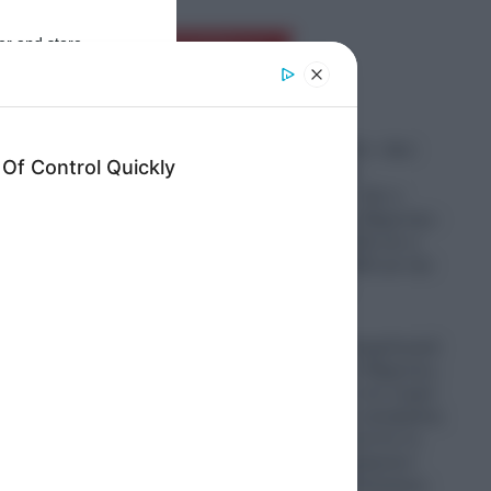
 ο κ.
er and store
Ροή Ειδήσεων
to grant or
ed purposes
βες θα
ας
Υπόθεση Marfin: «Δεν
υπάρχει καμία
ταυτοποίηση» λέει ο
δικηγόρος της 46χρονης–
Η ξανθιά κοτσίδα και η
ει μία
εξέταση του 2022 για την
ίδια υπόθεση
08.08.2026
 είδα
Μυστράς: Με ψυχολογικά
προβλήματα ο 55χρονος
που κρατούσε τον νεκρό
πατέρα του σε καταψύκτη
– «Δεν είπε ποτέ ότι το
έκανε για τα χρήματα»
ισχυρίζεται ο δικηγόρος