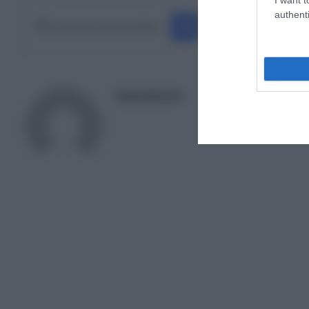
Facebook
X
LinkedIn
Pinterest
authenti
Κάνε Share στα Social Media
NewsRoom