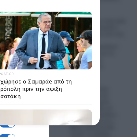
του
08.08.2026
Ουκρανία: Πριν καλά-καλά
φτάσει στο Βελιγράδι ο
Ζελένσκι ζήτησε από τους
Σέρβους
να…«απομακρυνθούν»
από τη Μόσχα και να
ενισχύσουν την
ενεργειακή τους
αυτονομία!
08.08.2026
Νέος γεωπολιτικός
“σεισμός” στην Αν.
Μεσόγειο: Τουρκία,
Σαουδική Αραβία και
Πακιστάν σχηματίζουν
αμυντικό άξονα και η
Αθήνα παρακολουθεί
“στενά” τις εξελίξεις