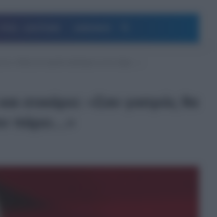
Αναζήτηση
ΥΓΕΙΑ – ΔΙΑΤΡΟΦΗ
ΔΗΜΟΦΙΛΗ
εγα αν ο Θεός τον αγαπά καλύτερα να τον πάρει…»
και σοκάρει: «Σαν γιατρός θα
τον πάρει…»