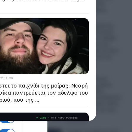
προβλέψεις – Δείτε
αναλυτικούς χάρτες
08.08.2026
Απίστευτο παιχνίδι της
ων αλλά
μοίρας: Νεαρή γυναίκα
ου
παντρεύεται τον αδελφό
του αγοριού, που της
δώρισε το ήπαρ του πριν
από 20 χρόνια και της
έσωσε τη ζωή
ιστεί
08.08.2026
Σάλος στη Βρετανία:
Ασυγκράτητη γυναίκα
ναύτης κυνηγούσε
σεξουαλικά νεοσυλλέκτους
πάνω σε πολεμικό πλοίο,
τους ταπείνωνε και τους
εκφόβιζε
08.08.2026
Terafab: Τι κρύβεται πίσω