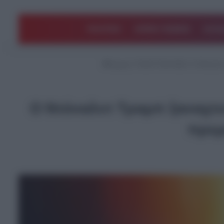
ΠΟΛΙΤΙΚΗ
ΑΡΘΡΑ ΓΝΩΜΗΣ
EΛΛΑ
Αρχική
/
ΤΕΛΕΥΤΑΙΑ ΝΕΑ
/
Ο Ντόναλντ
Ο Ντόναλντ Τραμπ ξαναχτυ
πρεμι