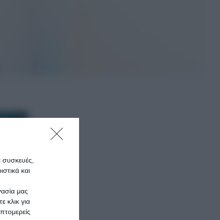
ε συσκευές,
στικά και
γασία μας
ε κλικ για
πτομερείς