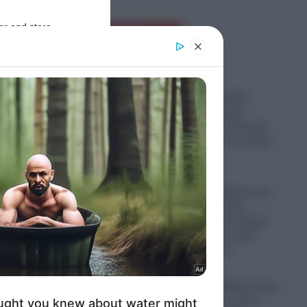
er and store
Ροή Ειδήσεων
to grant or
ed purposes
Τραγωδία στις ΗΠΑ:
34χρονη οδηγούσε
μεθυσμένη και σκότωσε
νύφη λίγο μετά τον γάμο
της
08.08.2026
Συναγερμός – Φωτιά στο
Κέντρο της Αθήνας –
Απεγκλωβίστηκε άτομο
α την
από κτήριο στην οδό
Κουμουνδούρου
08.08.2026
μένη –
Ο καιρός τον 15Αύγουστο:
Ο αντικυκλώνας και οι
ινη