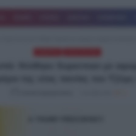
ΔΑ
ΚΟΣΜΟΣ
ΙΣΤΟΡΙΕΣ
ΑΘΛΗΤΙΚΑ
ΕΠΙΧΕΙΡΗΣΕΙΣ
 Τραμπ ξαναχτυπά: Ντύθηκε Superman με αφορμή τη σημερινή παγκόσμια πρε
ΔΗΜΟΦΙΛΗ
ΤΕΛΕΥΤΑΙΑ ΝΕΑ
πά: Ντύθηκε Superman με αφο
έρα της νέας ταινίας του Τζέιμ
Καλλιόπη Χαραλαμποπούλου
11.07.2025, 15:00
773