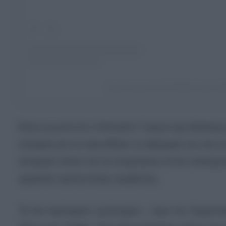
A post shared by The White House (
Είναι γνωστό ότι ο Ντόναλντ Τραμπ έχει ιδιαίτερη
ευκαιρία για να προωθήσει το αφήγημά του και να 
αναγάγει πλέον και τις αναρτήσεις στους επίσημ
εργαλείο προσωπικής προβολής.
Το πιο πρόσφατο «χτύπημα» – πριν τον Superma