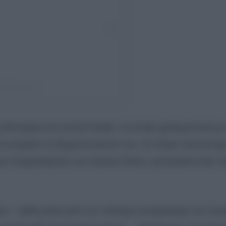
@whitehouse)
 αδυναμία στα social media, τα οποία χρησιμοποιεί με
ενισχύσει τη δημόσια εικόνα του. Σε πάγια τακτική έχε
ους λογαριασμούς του Λευκού Οίκου, μετατρέποντάς το
n – ήρθε μέσα από τον επίσημο λογαριασμό του Λευ