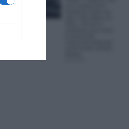
από το φαραωνικών
διαστάσεων κτίριο που
χτίζει ο Έλον Μασκ στο
Τέξας; – Θα είναι το
μεγαλύτερο στον κόσμο
με έκταση 9,29
τετραγωνικά χιλιόμετρα
και θα κοστίσει 16,8 δισ.
δολάρια
08.08.2026