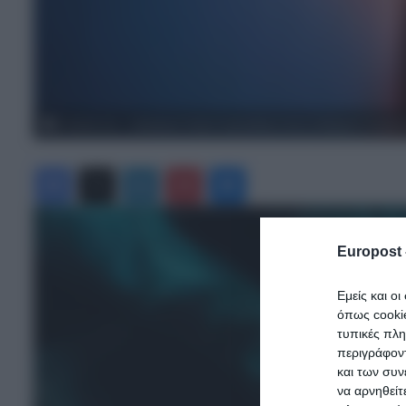
Η εικόνα του... ηπερήρωα Τραμπ αναρτήθηκε στους επίσημους λογαρια
Facebook
X
LinkedIn
Pinterest
Messenger
Europost 
Εμείς και ο
όπως cooki
τυπικές πλ
περιγράφοντ
και των συν
να αρνηθείτ