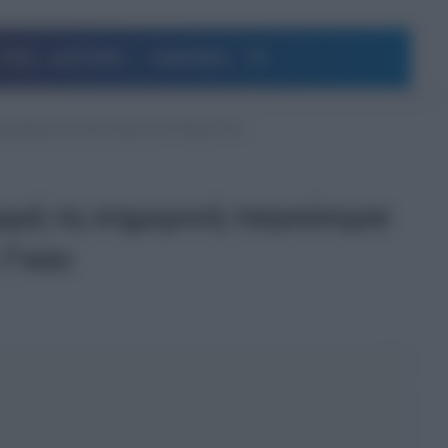
Αναζήτηση
ΥΓΕΙΑ – ΔΙΑΤΡΟΦΗ
ΔΗΜΟΦΙΛΗ
μιέρα της νέας ταινίας του Τζέιμς Γκαν
ρμή τη σημερινή παγκόσμια
ς Γκαν