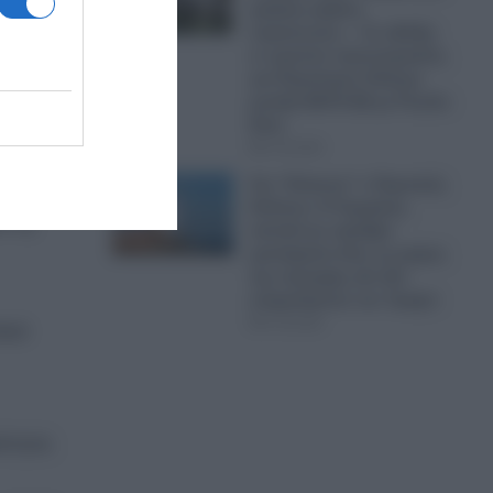
μαζικές κηδείες
στρατιωτών; – Σε εξέλιξη
εν κρυπτώ προετοιμασίες
τέρα-
για Παγκόσμιο Πόλεμο
μεταξύ ΝΑΤΟ-ΕΕ με Ρωσία-
Κίνα
07.08.2026
Στο “Κόκκινο” ο Περσικός
Κόλπος: Η Τεχεράνη
ό τη
απειλεί με σφοδρά
χτυπήματα όλες τις χώρες
της περιοχής εάν δεν
σταματήσουν τον Τραμπ
07.08.2026
ικό
ότητα.