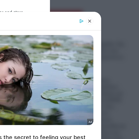
er and store
Ροή Ειδήσεων
to grant or
ed purposes
Σοκ στη Νέα Αγχίαλο: Στη
φυλακή 66χρονος που
αυνανιζόταν μπροστά σε
ανήλικη
07.08.2026
Απίστευτο: Ρώσος
πεζοναύτης παρέλυσε,
σύρθηκε στον δρόμο και
έκανε ακόμα και ΚΑΡΠΑ
Α
και
στον εαυτό του- Πως
επέζησε μετά από
χτύπημα κεραυνού,
επίθεση από αρκούδα και
πτώση από άλογο ενώ
ς