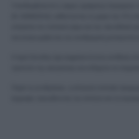
Υπενθυμίζεται ότι ο γάμος ομόφυλων ζευγαριών
(Ν. 5089/2024), καθιστώντας τη χώρα την 37η π
επιτρέπει τον πολιτικό γάμο και την τεκνοθεσία 
και αναγνωρίζοντας την αναδρομική μετατροπή
Η Ιερά Σύνοδος έχει εκφράσει έντονη αντίθεση σ
πρότυπο της οικογένειας και ενδέχεται να επηρε
Παρά τις αντιδράσεις, η ελληνική πολιτεία προ
έγγραφα, προωθώντας την ισότητα και τη συμπε