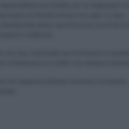
 νομιμοποιήθηκε στην Ελλάδα από τον Φεβρουάριο το
αγκοσμίως που θεσπίζει ισότητα στον γάμο. Ο νόμος
για ζευγάρια ίδιου φύλου, τροποποιώντας τον Αστικό Κ
 συμφώνων συμβίωσης.
τον νέο νόμο, υποστηρίζοντας ότι αλλοιώνει το παραδ
άσει τα δικαιώματα των παιδιών των ομόφυλων ζευγαρ
χωρά στην εφαρμογή ουδέτερης ορολογίας στα δημόσια
ρίληψη.