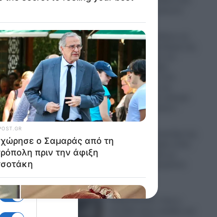
βρισκόταν σε άδεια από
το Ουκρανικό μέτωπο
07.08.2026
Η Ρωσία ισοπεδώνει τις
ο την
ενεργειακές υποδομές της
Ουκρανίας πριν τον
τηση
χειμώνα: Σφοδρά
χτυπήματα σε επτά
εγκαταστάσεις της
Naftogaz και σε κρίσιμα
νέας
πρατήρια καυσίμων
07.08.2026
Πανικός σε μοναστήρι της
ει ότι
Κύπρου: Μοναχός εκτός
εαυτού επιτέθηκε με
μαχαίρι και τραυμάτισε
δύο άτομα
07.08.2026
ς
Ψυχρολουσία: Γιατί η
Σουηδία κάνει πρόβες για