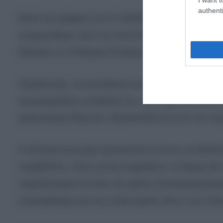
authenti
Μετά την ψήφιση του Ν. 5089/2024, το Πληρο
ενημερώθηκε ώστε τα πιστοποιητικά να εμφανίζ
Μητέρα» ή «Πατέρας-Πατέρας», ανάλογα με τη σύ
Παράλληλα, τα συστήματα κοινωνικής ασφάλισης
προσαρμόζουν σταδιακά την ορολογία σε «γονείς
φορολογική δήλωση, εξασφαλίζοντας έτσι την τεχν
Η αλλαγή αυτή έχει προκαλέσει έντονες αντιδράσ
περιβάλλον, όπου γονείς εκφράζουν τη διαφωνία τ
παραδοσιακές έννοιες του φύλου (πατέρας/μητέρα
συμπερίληψη και την αναγνώριση όλων των τύπω