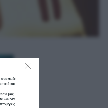
ε συσκευές,
στικά και
γασία μας
ε κλικ για
πτομερείς