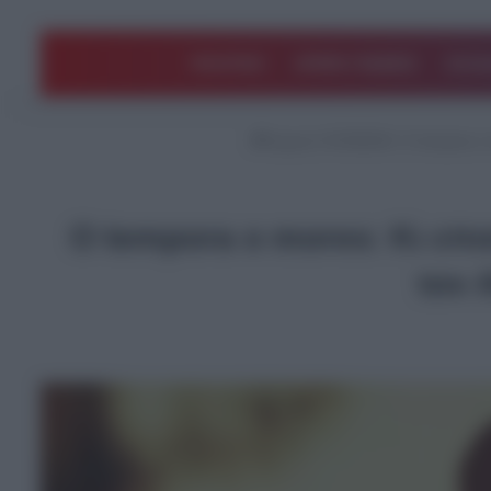
ΠΟΛΙΤΙΚΗ
ΑΡΘΡΑ ΓΝΩΜΗΣ
EΛΛΑ
Αρχική
/
ΚΟΙΝΩΝΙΑ
/
O tempora o 
O tempora o mores: Kι επ
τον 