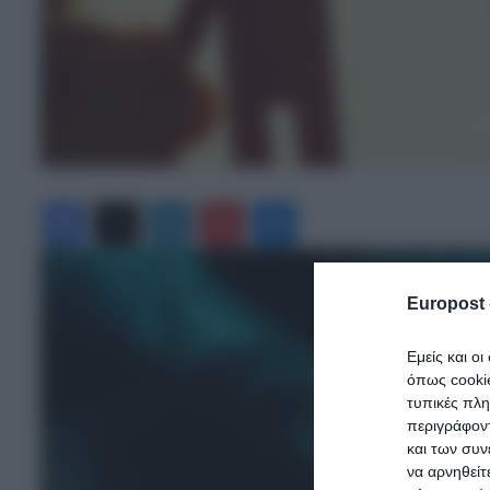
Facebook
X
LinkedIn
Pinterest
Messenger
Europost 
Εμείς και ο
όπως cooki
τυπικές πλ
περιγράφοντ
και των συν
να αρνηθείτ