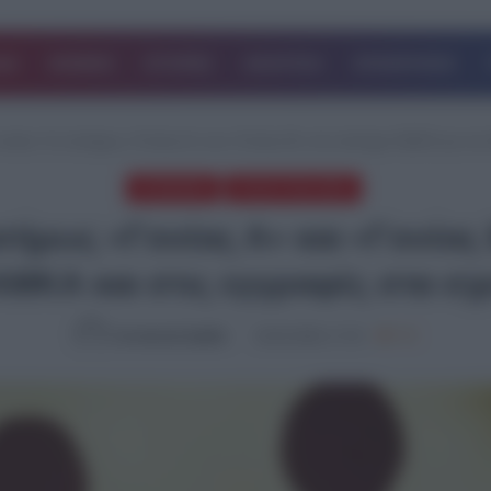
ΔΑ
ΚΟΣΜΟΣ
ΙΣΤΟΡΙΕΣ
ΑΘΛΗΤΙΚΑ
ΕΠΙΧΕΙΡΗΣΕΙΣ
mores: Kι επισήμως «Γονέας Α» και «Γονέας Β» στο σύστημα ΗΔΙΚΑ για τον
ΚΟΙΝΩΝΙΑ
ΤΕΛΕΥΤΑΙΑ ΝΕΑ
ισήμως «Γονέας Α» και «Γονέας
ΑΜΚΑ και στις εγγραφές στα σχ
Συντακτική Ομάδα
18.03.2026, 17:15
778