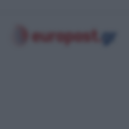
ι της Κύπρου: Μοναχός εκτός εαυτού επιτέθηκε με μαχαίρι και τραυμάτισε δ