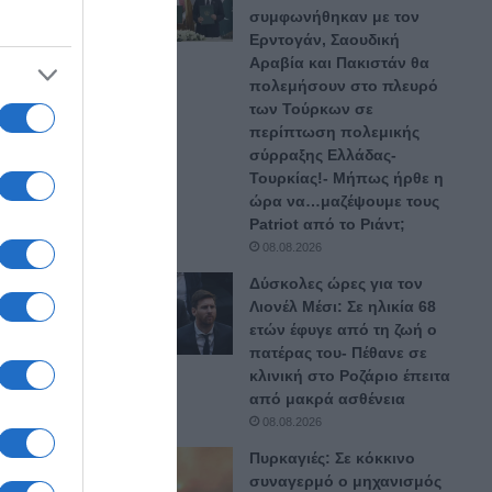
συμφωνήθηκαν με τον
Ερντογάν, Σαουδική
ούχο.
Αραβία και Πακιστάν θα
πολεμήσουν στο πλευρό
των Τούρκων σε
περίπτωση πολεμικής
σύρραξης Ελλάδας-
Τουρκίας!- Μήπως ήρθε η
ώρα να…μαζέψουμε τους
Patriot από το Ριάντ;
08.08.2026
Δύσκολες ώρες για τον
Λιονέλ Μέσι: Σε ηλικία 68
ετών έφυγε από τη ζωή ο
πατέρας του- Πέθανε σε
κλινική στο Ροζάριο έπειτα
από μακρά ασθένεια
08.08.2026
Πυρκαγιές: Σε κόκκινο
συναγερμό ο μηχανισμός