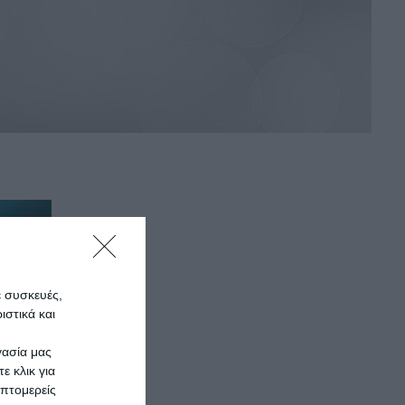
ε συσκευές,
στικά και
γασία μας
ε κλικ για
πτομερείς