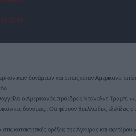
orxA5Pn9w
19, 2018
ρικανικών δυνάμεων και όπως είπαν Αμερικανοί επίσ
τό»
ροαναγγείλει ο Αμερικανός πρόεδρος Ντόναλντ Τραμπ, ν
ρικανικές δυνάμεις,. Θα φέρουν θυελλώδεις εξελίξεις σ
 στις κατακτητικές ορέξεις της Άγκυρας και αφετέρου γι