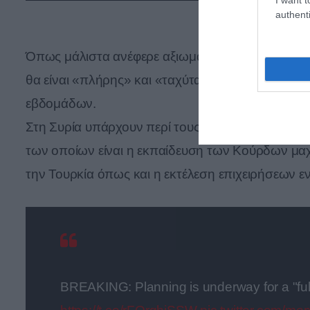
authenti
Όπως μάλιστα ανέφερε αξιωματούχος του Πεντ
θα είναι «πλήρης» και «ταχύτατη», θέλοντας να κ
εβδομάδων.
Στη Συρία υπάρχουν περί τους 2.000 Αμερικανού
των οποίων είναι η εκπαίδευση των Κούρδων μ
την Τουρκία όπως και η εκτέλεση επιχειρήσεων εν
BREAKING: Planning is underway for a "full