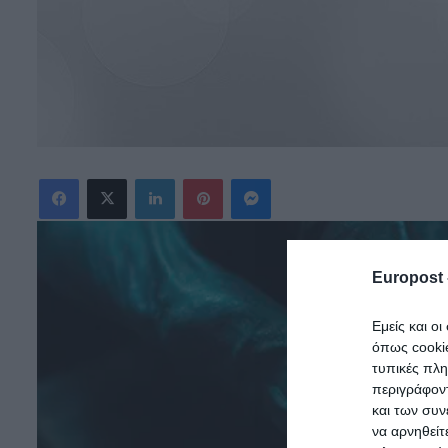
Facebook
X
LinkedIn
Pinterest
Messenger
Europost 
Εμείς και ο
όπως cooki
τυπικές πλ
περιγράφοντ
και των συν
να αρνηθείτ