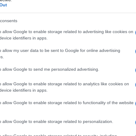
 ΗΠΑ”. Ο πρόεδρος των ΗΠΑ, Ν.Τραμπ, διέταξε τις
Out
ντελώς από τη Συρία, σύμφωνα με Αμερικανό αξιωματ
consents
στο Twitter, στο ίδιο πνεύμα.
o allow Google to enable storage related to advertising like cookies on
για να είμαστε εκεί κατά την διάρκεια της προεδρίας
evice identifiers in apps.
o allow my user data to be sent to Google for online advertising
s.
to allow Google to send me personalized advertising.
o allow Google to enable storage related to analytics like cookies on
evice identifiers in apps.
ason for being there during the Trump Presidency.
o allow Google to enable storage related to functionality of the website
ecember 19, 2018
o allow Google to enable storage related to personalization.
o allow Google to enable storage related to security, including