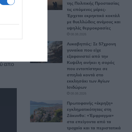
της Πολιτικής Προστασίας
τις επόμενες μέρες-
Έρχεται εκρηκτικό κοκτέιλ
με θυελλώδεις ανέμους και
μεων
υψηλές θερμοκρασίες
08.08.2026
Λυκαβηττός: Σε 57χρονη
γυναίκα που είχε
ντων
εξαφανιστεί από την
Κυψέλη ανήκει η σορός
ού απο
που εντοπίστηκε σε
σπηλιά κοντά στο
εκκλησάκι των Αγίων
Ισιδώρων
08.08.2026
Πρωτοφανής «έκρηξη»
εγκληματικότητας στη
Ζάκυνθο: «Έμφραγμα»
στα επείγοντα από τα
τροχαία και τα περιστατικά