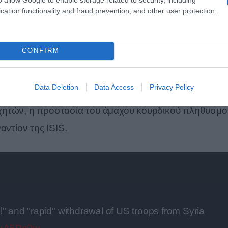
cation functionality and fraud prevention, and other user protection.
αγώνου στο CNN η απόσυρση των αμερικανικών δυνά
CONFIRM
αταδείξει ότι θα πραγματοποιηθεί σε διάστημα λίγων
Data Deletion
Data Access
Privacy Policy
ς στρατιωτικούς ειδικών δυνάμεων μέρος των καθηκό
αχητών, η προστασία του άμαχου κουρδικού πληθυσμ
αντίον της ISIS.
" and "rapid" withdrawal of US troops from Syria