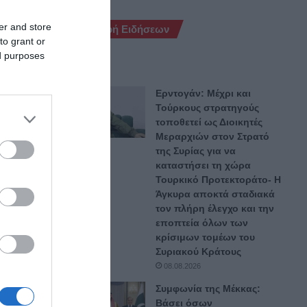
er and store
Ροή Ειδήσεων
to grant or
ed purposes
Ερντογάν: Μέχρι και
Τούρκους στρατηγούς
τοποθετεί ως Διοικητές
Μεραρχιών στον Στρατό
της Συρίας για να
καταστήσει τη χώρα
Τουρκικό Προτεκτοράτο- Η
Άγκυρα αποκτά σταδιακά
τον πλήρη έλεγχο και την
εποπτεία όλων των
κρίσιμων τομέων του
 σύνολο
Συριακού Κράτους
08.08.2026
Συμφωνία της Μέκκας:
Βάσει όσων