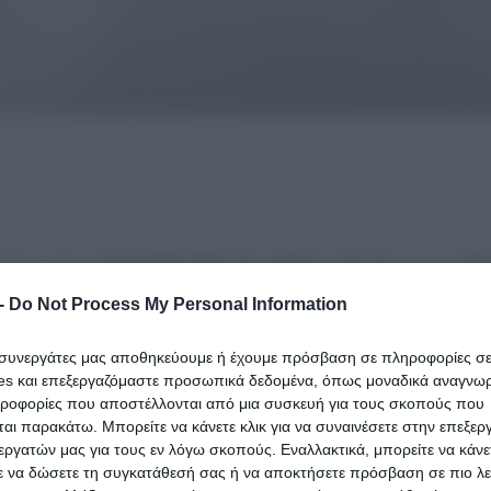
ώμα, που πολλοί θα ζήλευαν αλλά τι γίνεται με τα απλ
-
Do Not Process My Personal Information
υσκολεύονται λόγω του μέγεθούς τους;
 χωράς να περάσεις από μια πόρτα;
ι συνεργάτες μας αποθηκεύουμε ή έχουμε πρόσβαση σε πληροφορίες σ
 τι αντιμετωπίζουν οι σωματώδεις «γίγαντες» στην
es και επεξεργαζόμαστε προσωπικά δεδομένα, όπως μοναδικά αναγνωρι
ηροφορίες που αποστέλλονται από μια συσκευή για τους σκοπούς που
αι παρακάτω. Μπορείτε να κάνετε κλικ για να συναινέσετε στην επεξερ
εργατών μας για τους εν λόγω σκοπούς. Εναλλακτικά, μπορείτε να κάνετ
ε να δώσετε τη συγκατάθεσή σας ή να αποκτήσετε πρόσβαση σε πιο λε