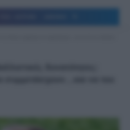
Αναζήτηση
ΥΓΕΙΑ – ΔΙΑΤΡΟΦΗ
ΔΗΜΟΦΙΛΗ
εί και άλλους συμμάχους να συμμετάσχουν…και να του τα «σκάσουν
λλιστικές δυνατότητες:
να συμμετάσχουν…και να του