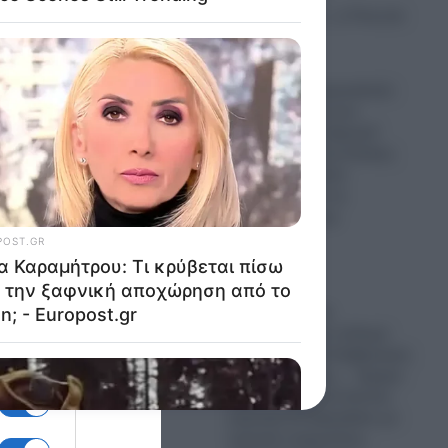
Κωνσταντίνος , η Τετη και
οι άλλοι
05.08.2026
νσκι
Εικόνες που προκαλούν
δέος: Η στιγμή που
πύραυλος της SpaceX
προσκρούει στη Σελήνη
και δημιουργείται
θεί από
κρατήρας από τη
α
σφοδρότητα της
σύγκρουσης
05.08.2026
Ο Ερντογάν
ιακά
προετοιμάζεται
πυρετωδώς για πόλεμο
και η Ελληνική Κυβέρνηση
“βλέπει” ακόμη… “ήρεμα
νερά”: Τουρκικά drones
είχε
καμικάζι K2 Bayraktar, με
τεχνητή νοημοσύνη,
,