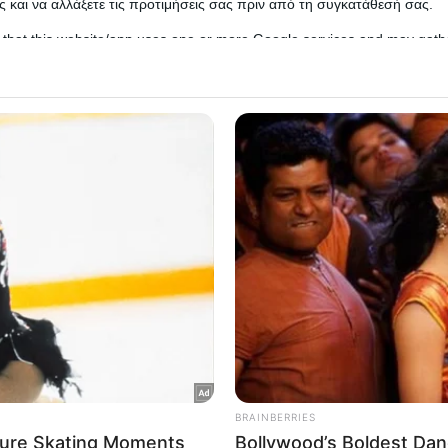
αντιβαλλιστικές δυνατότητες: Ενθουσιασμένος ο Ζελέ
 και να αλλάξετε τις προτιμήσεις σας πριν από τη συγκατάθεσή σας.
αι να του τα «σκάσουν χοντρά!»
 that this website/app uses one or more Google services and may gath
including but not limited to your visit or usage behaviour. You may click 
 to Google and its third-party tags to use your data for below specifi
νόμενης διεθνούς κινητοποίησης για την ενίσχυση της
ogle consent section.
ει να θωρακίσει κρίσιμες στρατιωτικές του δυνατότητε
l Data Processing Opt Outs
 την Άμυνα της Ουκρανίας, της γνωστής «Ομάδας
o opt-out of the Sharing of my personal data.
σα ανάγκη για πυροβολικό μεγάλου βεληνεκούς αλλά κ
In
τησε τη δημιουργία πρόσθετων χρηματοδοτικών εργ
o opt-out of the Sale of my Personal Data.
 του ουκρανικού στρατού.
In
to opt-out of processing my Personal Data for Targeted
τι θα παραδώσει στην Ουκρανία 150.000 drones έως τ
ing.
In
υ χρηματοδότησης ύψους 996 εκατομμυρίων δολαρίων
o opt-out of Collection, Use, Retention, Sale, and/or Sharing
κατά τη διάρκεια της ίδιας συνάντησης της Ομάδας 
ersonal Data that Is Unrelated with the Purposes for which it
lected.