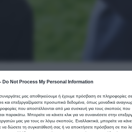
-
Do Not Process My Personal Information
ογραφή συμφωνίας για την ενίσχυση των αντιβαλλισ
ι συνεργάτες μας αποθηκεύουμε ή έχουμε πρόσβαση σε πληροφορίες σ
 την Πέμπτη ο πρόεδρος
Βολοντίμιρ Ζελένσκι
,
es και επεξεργαζόμαστε προσωπικά δεδομένα, όπως μοναδικά αναγνωρι
ότερους δυτικούς συμμάχους να συμμετάσχουν στην 
ηροφορίες που αποστέλλονται από μια συσκευή για τους σκοπούς που
αι παρακάτω. Μπορείτε να κάνετε κλικ για να συναινέσετε στην επεξερ
ριν από τον χειμώνα.
εργατών μας για τους εν λόγω σκοπούς. Εναλλακτικά, μπορείτε να κάνετ
ε να δώσετε τη συγκατάθεσή σας ή να αποκτήσετε πρόσβαση σε πιο λε