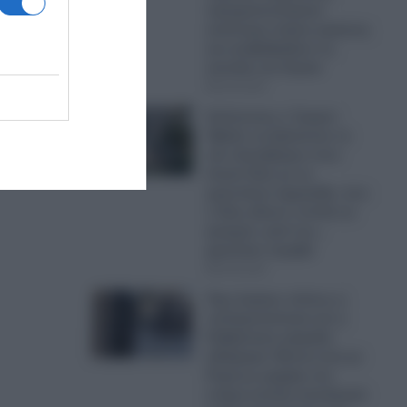
πραγματοποίησαν
αυτόνομη πτήση σμήνους
και αναβαθμίζουν τις
απειλές στο Αιγαίο
05.08.2026
Απίστευτος ο Τραμπ:
Έβαλε να ξηλώσουν το
νέο ελικοδρόμιο στον
Λευκό Οίκο με τη
γρανιτένια σφραγίδα, που
ο ίδιος έδωσε εντολή να
φτιαχτεί, γιατί του…
φαινόταν στραβό
05.08.2026
Έχει ξεφύγει τελείως η
εγκληματικότητα και η
Κυβέρνηση σφυρίζει
αδιάφορα: Βίντεο-σοκ με
Ρομά με μαχαίρι στο
στόμα κινείται απειλητικά