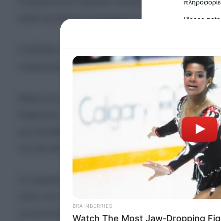
Ουκρανία και Γερμανία υπέγραψαν συμφωνία για 
πληροφορίες
καλεί και άλλους συμμάχους να συμμετάσχουν…κ
Please note
information 
deny consent
Η εξέλιξη αυτή εντάσσεται στο πλαίσιο της εντει
in below Go
ουκρανικής άμυνας, την ώρα που το Κίεβο επιδιώκ
Persona
Μιλώντας σε συνεδρίαση της Ομάδας Επαφής για
I want t
Ράμσταϊν», ο Ζελένσκι υπογράμμισε την επείγου
Opted 
μη επανδρωμένα αεροχήματα, ενώ παράλληλα ζή
I want t
που θα διασφαλίσουν τη μακροπρόθεσμη στήριξη
Opted 
I want 
Σε παράλληλη εξέλιξη, η Βρετανία ανακοίνωσε ό
Advertis
Opted 
τέλος του 2026, στο πλαίσιο ευρύτερου πακέτο
I want t
γνωστοποίησε ο υπουργός Άμυνας Νταν Τζάρβις 
of my P
was col