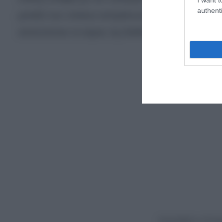
authenti
μεταξύ των οποίων εκπρόσωποι της Γαλλίας και τ
αποτυπώνει το εύρος της διεθνούς εμπλοκής στο
Ακολουθήστε το Europ