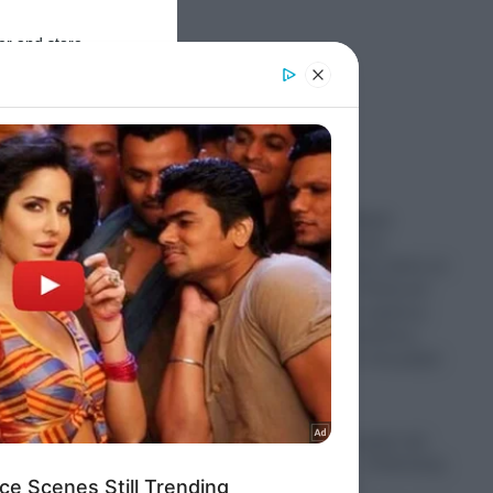
νσκι
er and store
to grant or
ed purposes
Ροή Ειδήσεων
ς.
Αυτή είναι σοβαρή
αντιμετώπιση του
αι για
Μεταναστευτικού: Δείτε σε
βίντεο, πως οι Πολωνοί
αλείων
συλλαμβάνουν αμέσως
Σομαλούς μετανάστες,
που εισέβαλαν στη χώρα
τους
ο
05.08.2026
, όπως
Ένας χρόνος χωρίς την
Λένα Σαμαρά – Ο Αντώνης
Επαφής
, η Γεωργία , ο