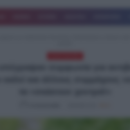
ΔΑ
ΚΟΣΜΟΣ
ΙΣΤΟΡΙΕΣ
ΑΘΛΗΤΙΚΑ
ΕΠΙΧΕΙΡΗΣΕΙΣ
υμφωνία για αντιβαλλιστικές δυνατότητες: Ενθουσιασμένος ο Ζελένσκι καλ
χοντρά!»
ΤΕΛΕΥΤΑΙΑ ΝΕΑ
 υπέγραψαν συμφωνία για αντιβα
 καλεί και άλλους συμμάχους 
τα «σκάσουν χοντρά!»
Συντακτική Ομάδα
18.06.2026, 19:15
663