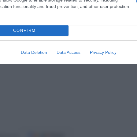
cation functionality and fraud prevention, and other user protection.
ης Ουκρανίας, σε μια διαδικασία συντονισμού που
 ζήτημα της ουκρανικής άμυνας.
CONFIRM
Data Deletion
Data Access
Privacy Policy
ost.gr στο