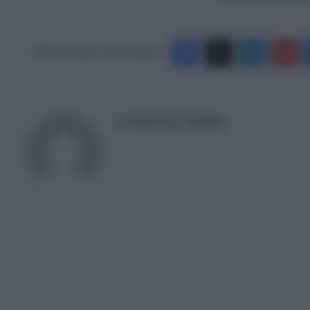
Facebook
X
LinkedIn
Pinterest
Κάνε Share στα Social Media
Συντακτική Ομάδα