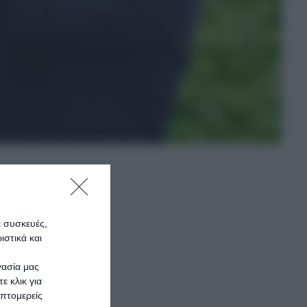
τικών
ε συσκευές,
στικά και
κοινή
γασία μας
ε κλικ για
πτομερείς