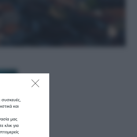
ε συσκευές,
στικά και
γασία μας
ε κλικ για
πτομερείς