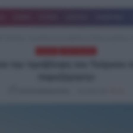
ΔΑ
ΚΟΣΜΟΣ
ΙΣΤΟΡΙΕΣ
ΑΘΛΗΤΙΚΑ
ΕΠΙΧΕΙΡΗΣΕΙΣ
ΕΑ
/
Παπαζάχος: Τι ισχυρίζεται για την πρόβλεψη του Τούρκου σεισμολόγου- 
EΛΛΑΔΑ
ΤΕΛΕΥΤΑΙΑ ΝΕΑ
για την πρόβλεψη του Τούρκου 
παρεξήγηση»
Καλλιόπη Χαραλαμποπούλου
14.12.2023, 13:40
1,004