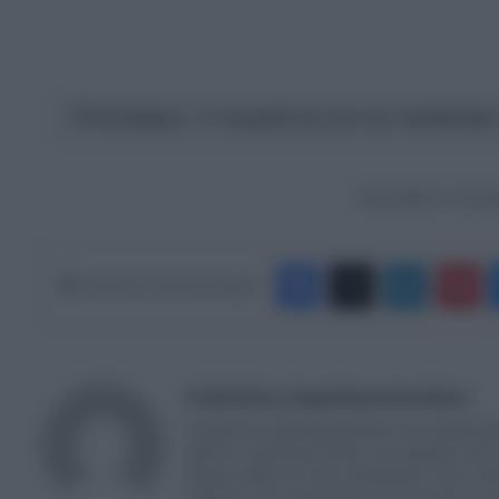
Παπαζάχος: Τι ισχυρίζεται για την πρόβλεψ
Ακολουθήστε το Europ
Facebook
X
LinkedIn
Pinterest
Κάνε Share στα Social Media
Καλλιόπη Χαραλαμποπούλου
Η Καλλιόπη Χαραλαμποπουλου είναι δημοσιογρ
2004 σε νευραλγικες θέσεις που αφορούν στην ε
θέματα καθώς και στην επικαιρότητα. Από το 20