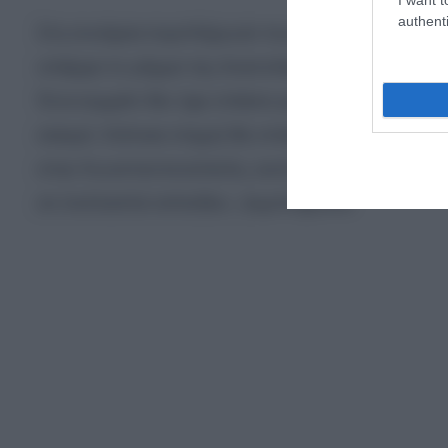
authenti
Στη συνέχεια συμπλήρωσε πως«Δεν μπορεί να γίν
υπάρχει το ρήγμα της Ανατολίας. Κάποια στιγμή 
Ένα κομμάτι δεν έχει σπάσει για πολύ μεγάλο χρο
σεισμό. Κάποια στιγμή θα σπάσει το ρήγμα. Τα σεν
στην Κωνσταντινούπολη, αυτό είναι ένα ερώτημα.
σε πολλαπλά επίπεδα», συμπλήρωσε.