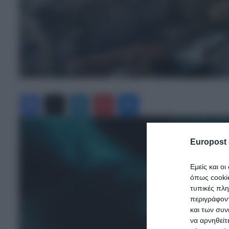
Facebook
X
LinkedIn
Pinterest
Messenger
Europost 
Εμείς και ο
όπως cooki
τυπικές πλ
περιγράφοντ
και των συν
να αρνηθείτ