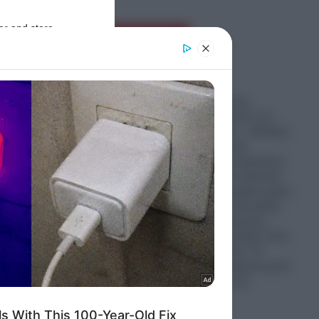
er and store
Ροή Ειδήσεων
to grant or
ed purposes
Τι θα γίνει με τους
Ελληνικούς Patriot στο
Ριάντ: Άλλη μια…«διεθνής
διάκριση» για την
κυβέρνηση του Κυριάκου
Μητσοτάκη!- Η ελληνική
διπλωματία στηρίζει χωρίς
ανταλλάγματα Σαουδική
Αραβία και Ουκρανία,
αλλά Ριάντ και Κίεβο είναι
σε ότι
με την…Τουρκία!- Τα
αμείλικτα ερωτήματα μετά
ην
τη «συμφωνία της
Μέκκας»
08.08.2026