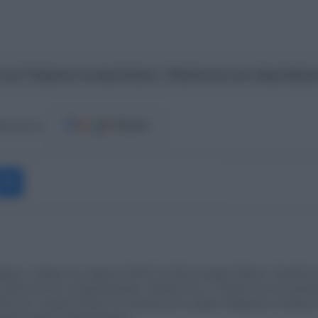
η του Τούρκου σεισμολόγου- «Πρόκειται για παρεξήγη
ost.gr στο
Messenger
άφος, απόφοιτη του τμήματος Μ.Μ.Ε του Πανεπιστημίου Αθηνών. Εργάζεται
πικοινωνία και τη Δημοσιογραφια. Εξειδικευεται σε πολιτικά και κοινωνικοο
23 είναι η αρχισυντακτρια του europost.gr και γράφει καθημερινά για θέματ