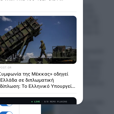
«Καίνε» οι τιμές των
καυσίμων στα νησιά:
λλά
Πάνω από 2,27 ευρώ η
ίναι
βενζίνη!- «Βαθιά το χέρι
στην τσέπη» πρέπει να
οχή του
βάλουν οι αδειούχοι του
Αυγούστου
08.08.2026
Ελπίδα για τη Δημοκρατία:
«Αυταρχισμός και
αυθαιρεσία»- Αποχώρησε
και ο Νίκος Μπρουζάκης
μμάτι
αφήνοντας αιχμές για τη
Μαρία Καρυστιανού και
ως 12
τον τρόπο λειτουργίας του
 Αλλά
κόμματος
08.08.2026
Τουρκία: Ο Ερντογάν θέλει
να ελέγξει τη διέλευση
πλοίων στα Δαρδανέλια