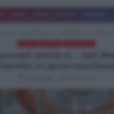
ΔΑ
ΚΟΣΜΟΣ
ΙΣΤΟΡΙΕΣ
ΑΘΛΗΤΙΚΑ
ΕΠΙΧΕΙΡΗΣΕΙΣ
α λίγους: Το οικογενειακό τραπέζι σε… τιμές Μυκόνου – Αρνί, τσουρέκι και
TOP ΝΕΑ
ΔΗΜΟΦΙΛΗ
ΤΕΛΕΥΤΑΙΑ ΝΕΑ
ογενειακό τραπέζι σε… τιμές Μυκ
λαμπάδες σε χρυσό περιτύλιγμ
Ελένη Λαμπράκη
16.04.2025, 17:10
804