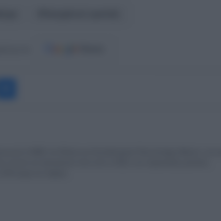
άσχα
Πασχαλινό τραπέζι
ost.gr στο
Messenger
οινωνία & ΜΜΕ στο Εθνικό και Καποδιστριακό Πανεπιστήμιο Αθηνών, και κα
τον έντυπο και ηλεκτρονικό τύπο από το 2010, ενώ παρουσιάζει μουσικές
2013 μέχρι και σήμερα.