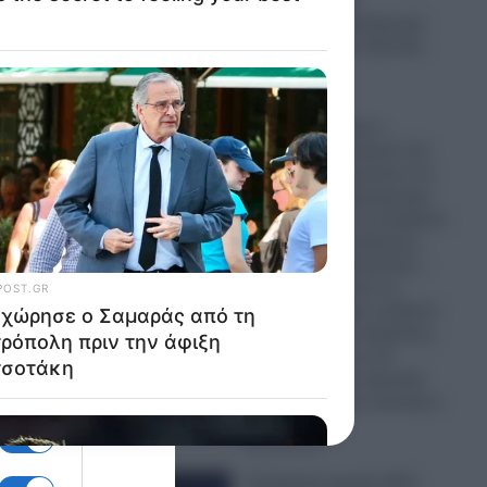
με έκταση 9,29
τετραγωνικά χιλιόμετρα
και θα κοστίσει 16,8 δισ.
δολάρια
08.08.2026
Που καταντήσαμε –
ι από
Τούρκοι αστυνομικοί και
πολίτες απαγορεύουν σε
0
Έλληνες το παρκάρισμα
και αλωνίζουν ανενόχλητοι
 του
σε κεντρικούς δρόμους
στην Αλεξανδρούπολη –
Περιμένουμε από τις
Ελληνικές Αρχές να βγουν
υτης
και να δώσουν εξηγήσεις
για το γεγονός η να
 που
διαψεύσουν τις σχετικές
καταγγελίες των κατοίκων
του Έβρου
08.08.2026
Απόρρητα αρχεία UFO