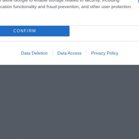
cation functionality and fraud prevention, and other user protection.
τές, που καλούνται να βρουν φθηνότερες λύσεις, είτε
νδημία της ακρίβειας φαίνεται να μην υποχωρεί, και 
, θα είναι μια γιορτή για εκείνους που έχουν τα χρή
CONFIRM
Data Deletion
Data Access
Privacy Policy