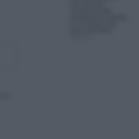
μόλις έναν μήνα
προκαλούν μεγάλα
ερωτηματικά και ανησυχία
και το Κογκρέσο ζητά
άμεσες απαντήσεις
08.08.2026
τέχει