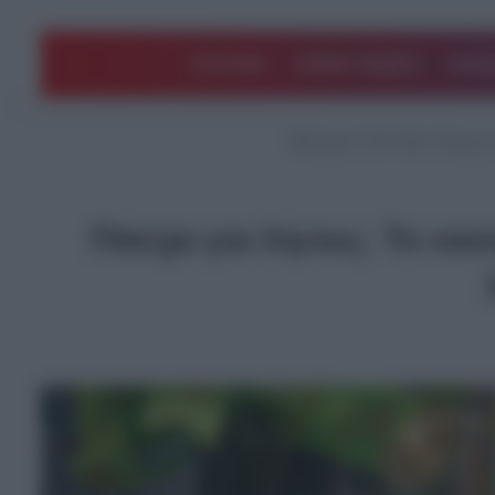
ΠΟΛΙΤΙΚΗ
ΑΡΘΡΑ ΓΝΩΜΗΣ
EΛΛΑ
Αρχική
/
TOP ΝΕΑ
/
Πάσχα γι
Πάσχα για λίγους: Το οικ