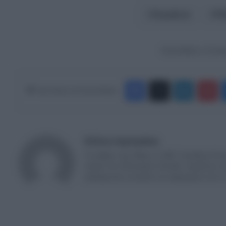
Ακριβεια
Π
Ακολουθήστε το Europ
Facebook
X
LinkedIn
Pinterest
Κάνε Share στα Social Media
Ελένη Λαμπράκη
Γεννήθηκε στην Αθήνα το 1987. Σπούδασε Επικ
master στις Πολιτισμικές Σπουδές. Εργάζεται σ
ραδιοφωνικές εκπομπές και αφιερώματα από το 