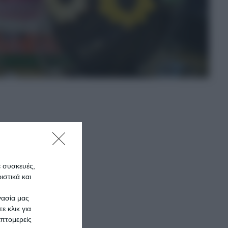
άστερο
 και
ε συσκευές,
στικά και
γασία μας
ε κλικ για
πτομερείς