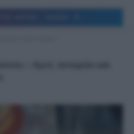
Αναζήτηση
ΥΓΕΙΑ – ΔΙΑΤΡΟΦΗ
ΔΗΜΟΦΙΛΗ
 λαμπάδες σε χρυσό περιτύλιγμα
όνου – Αρνί, τσουρέκι και
α