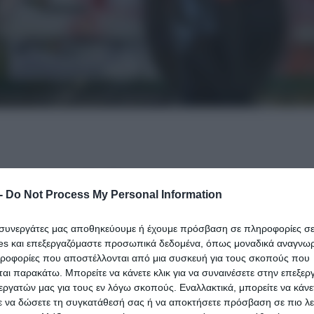
τσουρέκι και λαμπάδες σε χρυσό περιτύλιγμα
 από ποτέ και θυμίζει περισσότερο γεύμα σε πεντ
-
Do Not Process My Personal Information
ή παράδοση. Η
ακρίβεια
έχει κάνει την εμφάνισή της
αλινό τραπέζι σε ακριβή πολυτέλεια για λίγους.
ι συνεργάτες μας αποθηκεύουμε ή έχουμε πρόσβαση σε πληροφορίες σ
es και επεξεργαζόμαστε προσωπικά δεδομένα, όπως μοναδικά αναγνωρι
ηροφορίες που αποστέλλονται από μια συσκευή για τους σκοπούς που
ιμές Μυκόνου – Αρνί, τσουρέκι και λαμπάδες σε χρυσό
αι παρακάτω. Μπορείτε να κάνετε κλικ για να συναινέσετε στην επεξερ
εργατών μας για τους εν λόγω σκοπούς. Εναλλακτικά, μπορείτε να κάνετ
ε να δώσετε τη συγκατάθεσή σας ή να αποκτήσετε πρόσβαση σε πιο λε