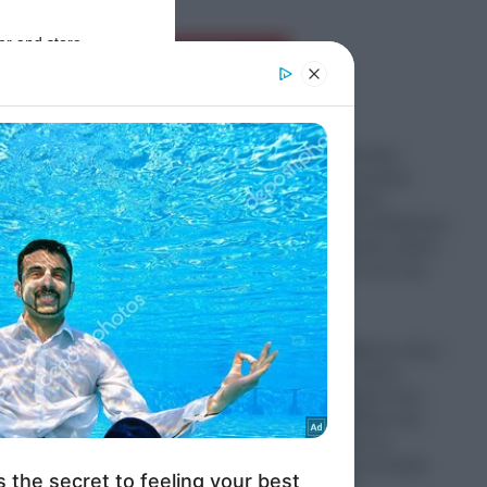
 θα
er and store
Ροή Ειδήσεων
to grant or
ed purposes
γή λόγω
σο για
Σάλος στη Βρετανία:
να
Ασυγκράτητη γυναίκα
ναύτης κυνηγούσε
σεξουαλικά νεοσυλλέκτους
πάνω σε πολεμικό πλοίο,
τους ταπείνωνε και τους
τια. Οι
εκφόβιζε
ολάτας.
08.08.2026
εύσει
Terafab: Τι κρύβεται πίσω
από το φαραωνικών
 κατά
διαστάσεων κτίριο που
χτίζει ο Έλον Μασκ στο
σίας,
Τέξας; – Θα είναι το
μεγαλύτερο στον κόσμο