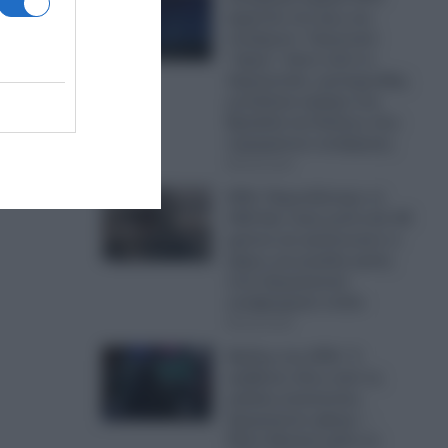
έρχονται στο φως και
 στα
σοκάρουν: Τριγωνικό
το
“τέρας” πάνω από το
Αφγανιστάν, μυστηριώδης
ματα να
μεταλλική σφαίρα στη
Βραζιλία και θεάσεις που
παραμένουν ανεξήγητες
08.08.2026
ΗΠΑ: Παροπλίστηκε το
USS San Juan μετά από 38
χρόνια και φούντωσαν οι
φήμες για μεγάλη κρίση
στον Αμερικανικό
υποβρυχιακό στόλο
08.08.2026
Θρίλερ στις ΗΠΑ: Τι
κρύβεται πίσω από τις
μαζικές αυτοκτονίες
Αμερικανών χάκερ; –
Πέντε θάνατοι μέσα σε