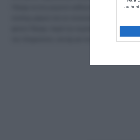
authenti
Πάσχα σε ένα γιορτινό καθήκον για τους καταναλω
σούπερ μάρκετ είτε σε τοπικούς παραγωγούς. Η πα
φετινό Πάσχα, παρά την ατμόσφαιρα της Ανάστασης
την πληρώσουν, και όχι για τον μέσο Έλληνα.